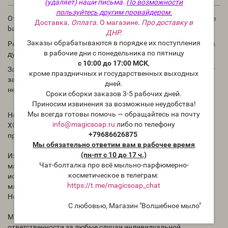
(удаляет) наши письма.
По возможности
пользуйтесь другим провайдером.
Отдушка По мотивам "Guerlain — Aqua allegoria forte mandarine
Доставка
.
Оплата
.
О магазине
.
Про доставку в
basilic" - для мыла и косметических средств.
ДНР.
Заказы обрабатываются в порядке их поступления
Рекомендации по использованию: в мыле и косметике 1-3%, в
в рабочие дни с понедельника по пятницу
духах до 30%.
с 10:00 до 17:00 МСК
,
Запах ароматического масла в бутылке может отличаться от
кроме праздничных и государственных выходных
запаха в приготовленном Вами продукте. Для проверки
дней.
необходимо проводить тесты.
Сроки сборки заказов 3-5 рабочих дней.
Приносим извинения за возможные неудобства!
Мы всегда готовы помочь — обращайтесь на почту
Нет никаких сведений, как ведёт себя отдушка в мыле с нуля
info@magicsoap.ru
либо по телефону
ХОЛОДНЫМ способом. Всегда тестируйте отдушки перед
+79686626875
применением.
Мы обязательно ответим вам в рабочее время
(пн-пт с 10 до 17 ч.)
Избегать попадания концентрированного ароматического
Чат-болталка про всё мыльно-парфюмерно-
масла на кожу, для теста на реакцию кожи необходимо
косметическое в телеграм:
использовать раствор ароматического масла (в другом
https://t.me/magicsoap_chat
масле).
Не употреблять внутрь.
С любовью, Магазин "Волшебное мыло"
Магазин "Волшебное мыло" Magicsoap.ru/shop не несёт
ответственности за любые случаи индивидуальной