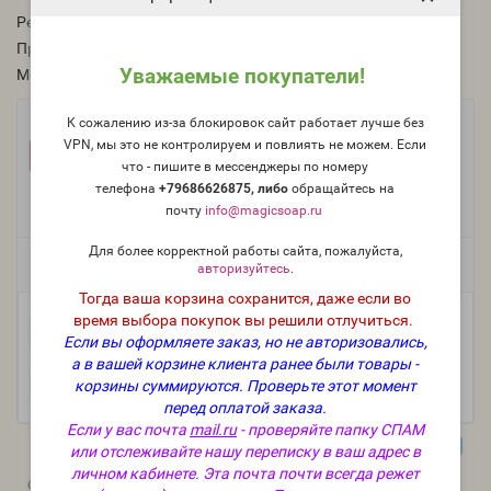
Рейтинг:
Производитель:
Франция
Уважаемые покупатели!
Модель:
O-428-FR
К сожалению из-за блокировок сайт работает лучше без
Фасовка:
VPN, мы это не контролируем и повлиять не можем. Если
100 г
50 г
25 г
1 186 руб.
662 руб.
374 руб.
что - пишите в мессенджеры по номеру
телефона
+79686626875, либо
о
бращайтесь на
10 г
5 мл (пробник)
175 руб.
122 руб.
почту
info@magicsoap.ru
Для более корректной работы сайта, пожалуйста,
Есть в наличии
авторизуйтесь
.
Тогда ваша корзина сохранится, даже если во
время выбора покупок вы решили отлучиться.
-
В корзину
+
Если вы оформляете заказ, но не авторизовались,
а в вашей корзине клиента ранее были товары -
корзины суммируются.
Проверьте этот момент
перед оплатой заказа.
Если у вас почта
mail.ru
- проверяйте папку СПАМ
или отслеживайте нашу переписку в ваш адрес в
личном кабинете. Эта почта почти всегда режет
0
0
Описание
Отзывы
Вопрос - Ответ