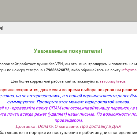
я!
Уважаемые покупатели!
овок сайт работает лучше без VPN, мы это не контролируем и повлиять не м
еры по номеру телефона
+79686626875, либо
о
бращайтесь на почту
info@mag
Для более корректной работы сайта, пожалуйста,
авторизуйтесь
.
корзина сохранится, даже если во время выбора покупок вы решили
 заказ, но не авторизовались, а в вашей корзине клиента ранее бы
=product/category&path=64
суммируются.
Проверьте этот момент перед оплатой заказа.
http://magicsoap.ru/shop/index.php?
il.ru
- проверяйте папку СПАМ или отслеживайте нашу переписку в 
uct_id=3490
чта почти всегда режет (удаляет) наши письма.
По возможности по
ры.
провайдером.
Доставка
.
Оплата
.
О магазине
.
Про доставку в ДНР.
батываются в порядке их поступления в рабочие дни с понедельник