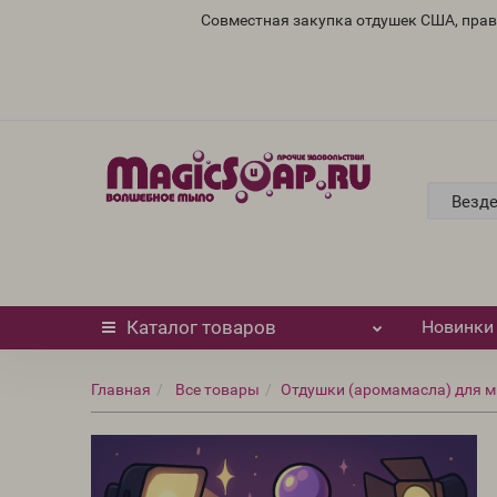
Совместная закупка отдушек США, пра
Везд
Каталог
товаров
Новинки
Главная
Все товары
Отдушки (аромамасла) для м