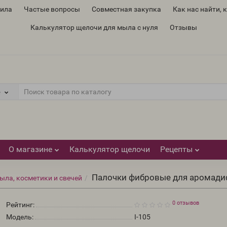
вила
Частые вопросы
Совместная закупка
Как нас найти, 
Калькулятор щелочи для мыла с нуля
Отзывы
е
О магазине
Калькулятор щелочи
Рецепты
Палочки фибровые для аромадиф
ыла, косметики и свечей
0 отзывов
Рейтинг:
Модель:
I-105