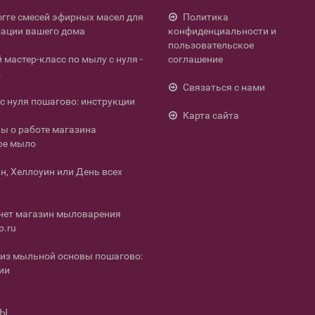
югге смесей эфирных масел для
Политика
ации вашего дома
конфиденциальности и
пользовательское
мастер-класс по мылу с нуля -
соглашение
.
Связаться с нами
с нуля пошагово: инструкции
Карта сайта
ы о работе магазина
ое мыло
н, Хеллоуин или День всех
нет магазин мыловарения
p.ru
из мыльной основы пошагово:
ии
ТЫ