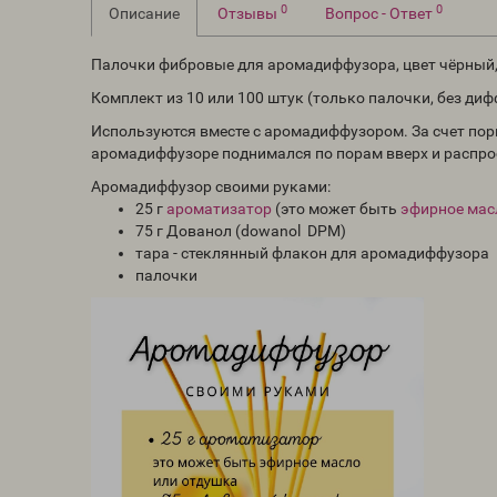
0
0
Описание
Отзывы
Вопрос - Ответ
Палочки фибровые для аромадиффузора, цвет чёрный,
Комплект из 10 или 100 штук (только палочки, без ди
Используются вместе с аромадиффузором. За счет пор
аромадиффузоре поднимался по порам вверх и распр
Аромадиффузор своими руками:
25 г
ароматизатор
(это может быть
эфирное мас
75 г Дованол (dowanol DPM)
тара - стеклянный флакон для аромадиффузора
палочки