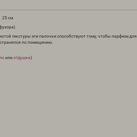
 25 см
ффузора)
истой текстуры эти палочки способствуют тому, чтобы парфюм для
остранялся по помещению.
ло
или
отдушка
)