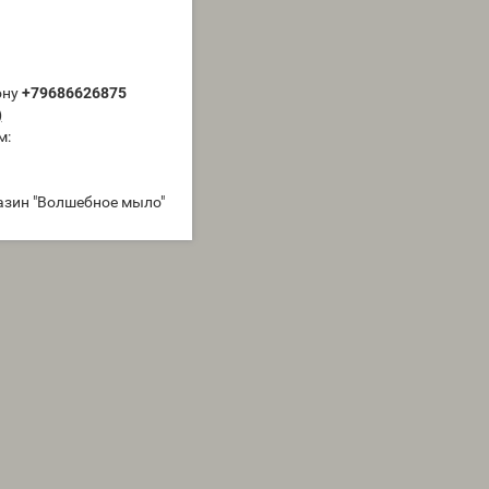
ону
+79686626875
)
м:
азин "Волшебное мыло"