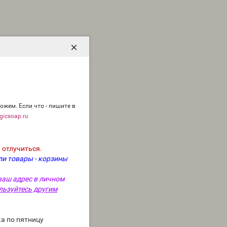
×
ожем. Если что - пишите в
icsoap.ru
 отлучиться.
ли товары - корзины
ваш адрес в личном
льзуйтесь другим
а по пятницу