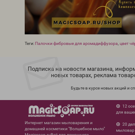
Теги:
Палочки фибровые для аромадиффузора
,
цвет ч
Подписка на новости магазина, инфор
новых товарах, реклама товар
Будьте в курсе новых акций и 
12 ос
для ваше
Интернет магазин мыловарения и
20 де
домашней косметики "Волшебное мыло"
мыловар 
Magicsoap.ruВсё для домашнего