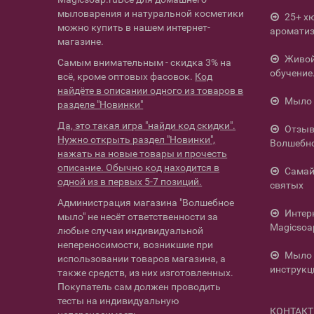
мыловарения и натуральной косметики
25+ х
можно купить в нашем интернет-
ароматиз
магазине.
Живой 
Самым внимательным - скидка 3% на
обучение
всё, кроме оптовых фасовок.
Код
найдёте в описании одного из товаров в
Мыло 
разделе "Новинки"
Да, это такая игра "найди код скидки".
Отзыв
Нужно открыть раздел "Новинки",
Волшебн
нажать на новые товары и прочесть
описание. Обычно код находится в
Самай
одной из в первых 5-7 позиций.
святых
Администрация магазина "Волшебное
Интер
мыло" не несёт ответственности за
Magicsoa
любые случаи индивидуальной
непереносимости, возникшие при
Мыло 
использовании товаров магазина, а
инструкц
также средств, из них изготовленных.
Покупатель сам должен проводить
тесты на индивидуальную
КОНТАК