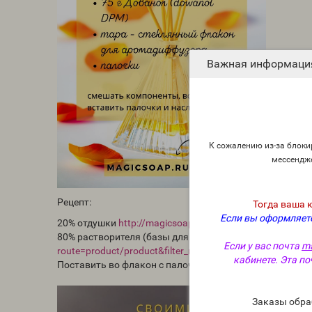
Важная информаци
К сожалению из-за блокир
мессендж
Рецепт:
Тогда ваша 
Если вы оформляете
20% отдушки
http://magicsoap.ru/shop/index.php?route
80% растворителя (базы для аромадиффузора) MMB -
Если у вас почта
ma
route=product/product&filter_name=mmb&limit=48&prod
кабинете. Эта по
Поставить во флакон с палочками из ротанга или фиб
Заказы обра