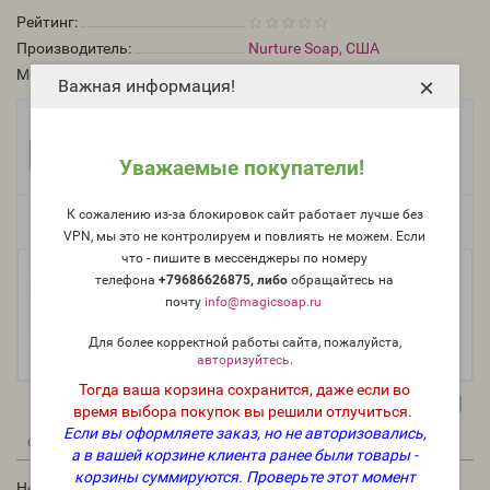
Рейтинг:
Производитель:
Nurture Soap, США
Модель:
mica-usa-25
×
Важная информация!
Фасовка:
25 г
10 г
775 руб.
352 руб.
Уважаемые покупатели!
К сожалению из-за блокировок сайт работает лучше без
Есть в наличии
VPN, мы это не контролируем и повлиять не можем. Если
что - пишите в мессенджеры по номеру
телефона
+79686626875, либо
о
бращайтесь на
-
В корзину
+
почту
info@magicsoap.ru
Для более корректной работы сайта, пожалуйста,
авторизуйтесь
.
Тогда ваша корзина сохранится, даже если во
время выбора покупок вы решили отлучиться.
Если вы оформляете заказ, но не авторизовались,
0
1
Описание
Отзывы
Вопрос - Ответ
а в вашей корзине клиента ранее были товары -
корзины суммируются.
Проверьте этот момент
Небесная серебряная (NS Celestial Silver Mica) - мика,