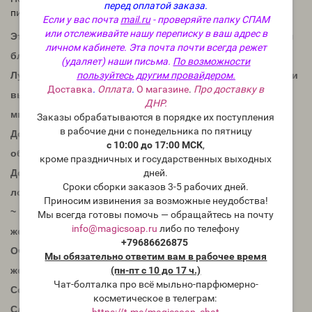
перед оплатой заказа.
пигментный перламутр, США
Если у вас почта
mail.ru
- проверяйте папку СПАМ
или отслеживайте нашу переписку в ваш адрес в
Это потрясающая светло-голубая слюда с серебристым
личном кабинете. Эта почта почти всегда режет
блеском.
(удаляет) наши письма.
По возможности
пользуйтесь другим провайдером.
Лучший способ добиться серебряного тона в мыле. Если
Доставка
.
Оплата
.
О магазине
.
Про доставку в
вы давно хотели получить серебряный эффект в своем
ДНР.
мыле, вам стоит попробовать это!
Заказы обрабатываются в порядке их поступления
в рабочие дни с понедельника по пятницу
Доза использования в мыле холодной и горячей
с 10:00 до 17:00 МСК
,
обработки: 1-2 чайные ложки на 450 г масла.
кроме праздничных и государственных выходных
дней.
Доза использования в мылах из основы: 0,5 чайных
Сроки сборки заказов 3-5 рабочих дней.
ложки на 450 г основы.
Приносим извинения за возможные неудобства!
~ Можно добавить больше или меньше для достижения
Мы всегда готовы помочь — обращайтесь на почту
info@magicsoap.ru
либо по телефону
желаемого цвета.
+79686626875
Очень важно начать с белой основы. Мыльные масла
Мы обязательно ответим вам в рабочее время
(пн-пт с 10 до 17 ч.)
желтого или зеленого цвета повлияют на любой цвет.
Чат-болталка про всё мыльно-парфюмерно-
Состав:
косметическое в телеграм:
Слюда, диоксид титана, синий ультрамарин
https://t.me/magicsoap_chat