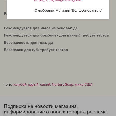
С любовью, Магазин "Волшебное мыло"
Размер в микронах - 10-60
Рекомендуется для мыла из основы: да
Рекомендуется для бомбочек для ванны: требует тестов
Безопасность для глаз: да
Безопасен для губ: требует тестов
Теги:
голубой
,
серый
,
синий
,
Nurture Soap
,
мика США
Подписка на новости магазина,
информирование о новых товарах, реклама