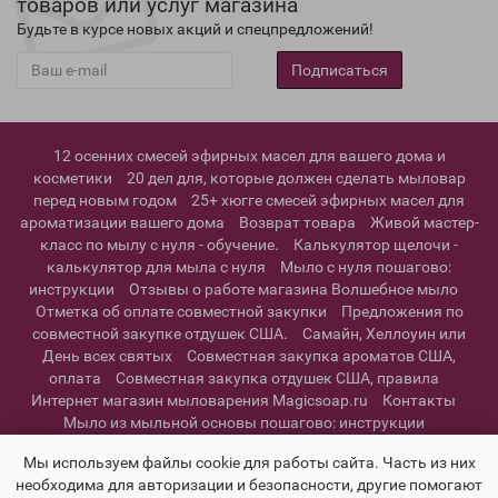
товаров или услуг магазина
Будьте в курсе новых акций и спецпредложений!
Подписаться
12 осенних смесей эфирных масел для вашего дома и
косметики
20 дел для, которые должен сделать мыловар
перед новым годом
25+ хюгге смесей эфирных масел для
ароматизации вашего дома
Возврат товара
Живой мастер-
класс по мылу с нуля - обучение.
Калькулятор щелочи -
калькулятор для мыла с нуля
Мыло с нуля пошагово:
инструкции
Отзывы о работе магазина Волшебное мыло
Отметка об оплате совместной закупки
Предложения по
совместной закупке отдушек США.
Самайн, Хеллоуин или
День всех святых
Совместная закупка ароматов США,
оплата
Совместная закупка отдушек США, правила
Интернет магазин мыловарения Magicsoap.ru
Контакты
Мыло из мыльной основы пошагово: инструкции
Информация о доставке
Политика конфиденциальности и
Мы используем файлы cookie для работы сайта. Часть из них
пользовательское соглашение
необходима для авторизации и безопасности, другие помогают