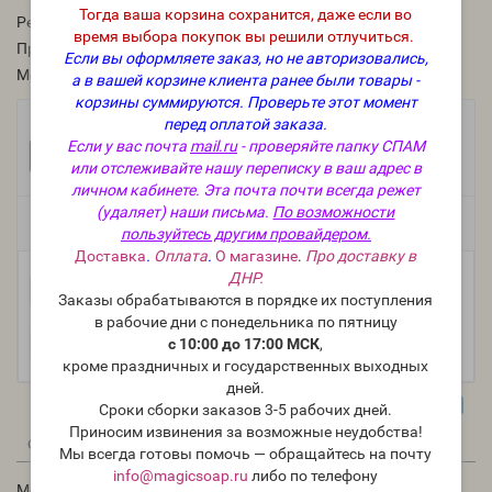
Тогда ваша корзина сохранится, даже если во
Рейтинг:
время выбора покупок вы решили отлучиться.
Производитель:
Nurture Soap, США
Если вы оформляете заказ, но не авторизовались,
Модель:
mica-usa-84
а в вашей корзине клиента ранее были товары -
корзины суммируются.
Проверьте этот момент
перед оплатой заказа.
Фасовка:
Если у вас почта
mail.ru
- проверяйте папку СПАМ
100 г
25 г
10 г
+2 336 руб.
+676 руб.
+301 руб.
или отслеживайте нашу переписку в ваш адрес в
личном кабинете. Эта почта почти всегда режет
(удаляет) наши письма.
По возможности
Есть в наличии
пользуйтесь другим провайдером.
Доставка
.
Оплата
.
О магазине
.
Про доставку в
ДНР.
-
В корзину
+
Заказы обрабатываются в порядке их поступления
в рабочие дни с понедельника по пятницу
с 10:00 до 17:00 МСК
,
кроме праздничных и государственных выходных
дней.
Сроки сборки заказов 3-5 рабочих дней.
Приносим извинения за возможные неудобства!
0
0
Описание
Отзывы
Вопрос - Ответ
Мы всегда готовы помочь — обращайтесь на почту
info@magicsoap.ru
либо по телефону
Мерцающий золотой (NS shimmer gold Mica) - мика,