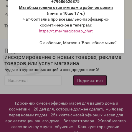
+79686626875
пигментный перламутр, США
Мы обязательно ответим вам в рабочее время
(пн-пт с 10 до 17 ч.)
Размер 20-200 мкм
Чат-болталка про всё мыльно-парфюмерно-
косметическое в телеграм:
Теги:
золото
,
Nurture Soap
,
мика США
https://t.me/magicsoap_chat
С любовью, Магазин "Волшебное мыло"
Подписка на новости магазина,
информирование о новых товарах, реклама
товаров или услуг магазина
Будьте в курсе новых акций и спецпредложений!
Подписаться
12 осенних смесей эфирных масел для вашего дома и
косметики
20 дел для, которые должен сделать мыловар
перед новым годом
25+ хюгге смесей эфирных масел для
ароматизации вашего дома
Возврат товара
Живой мастер-
класс по мылу с нуля - обучение.
Калькулятор щелочи -