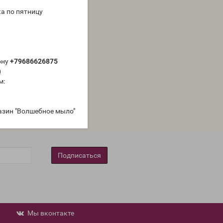
а по пятницу
ону
+79686626875
)
м:
азин "Волшебное мыло"
Подписаться
Мы вконтакте