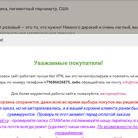
 мика, пигментный перламутр, США
т розовый — это то, что нужно! Немного дерзкий и очень наглый, вы
 оригинальная материальная девушка
я!
тки: 1-2 чайные ложки на 450 г масла.
ожки на 450 г основы.
Уважаемые покупатели!
я желаемого цвета.
овок сайт работает лучше без VPN, мы это не контролируем и повлиять не м
еры по номеру телефона
+79686626875, либо
о
бращайтесь на почту
info@mag
елтого или зеленого цвета повлияют на любой цвет.
Для более корректной работы сайта, пожалуйста,
авторизуйтесь
.
корзина сохранится, даже если во время выбора покупок вы решили
 заказ, но не авторизовались, а в вашей корзине клиента ранее бы
суммируются.
Проверьте этот момент перед оплатой заказа.
ислотно-красный 92, марганцево-фиолетовый
il.ru
- проверяйте папку СПАМ или отслеживайте нашу переписку в 
чта почти всегда режет (удаляет) наши письма.
По возможности по
провайдером.