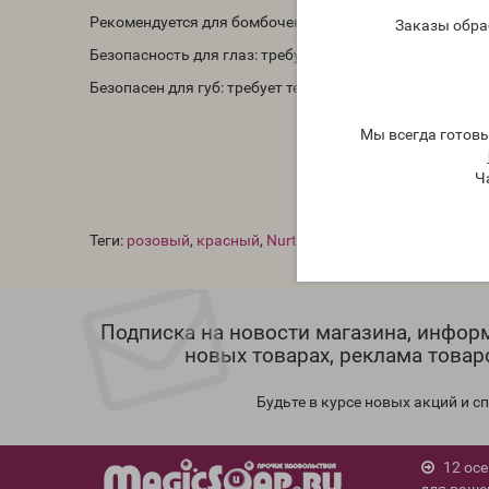
Рекомендуется для бомбочек для ванны: требует тесто
Заказы обра
Безопасность для глаз: требует тестов
Безопасен для губ: требует тестов
Мы всегда готов
Ч
Теги:
розовый
,
красный
,
Nurture Soap
,
мика США
Подписка на новости магазина, инфор
новых товарах, реклама товар
Будьте в курсе новых акций и 
12 ос