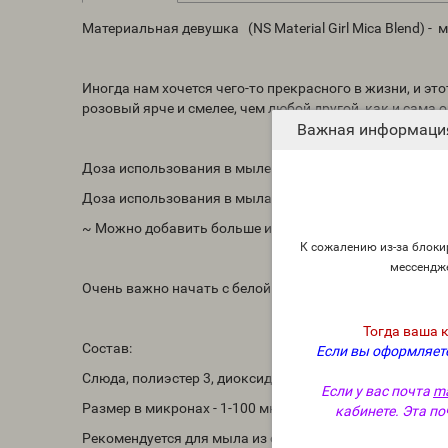
Материальная девушка (NS Material Girl Mica Blend) -
Иногда нам хочется чего-то прекрасного в жизни, и это
розовый ярче и смелее, чем любой другой, как и сама
Важная информаци
Доза использования в мыле холодной и горячей обрабо
Доза использования в мылах из основы: 0,5 чайных л
~ Можно добавить больше или меньше для достижени
К сожалению из-за блокир
мессендж
Очень важно начать с белой основы. Мыльные масла ж
Тогда ваша 
Состав:
Если вы оформляете
Слюда, полиэстер 3, диоксид титана, оксид железа, к
Если у вас почта
ma
Размер в микронах - 1-100 мкм
кабинете. Эта по
Рекомендуется для мыла из основы: да