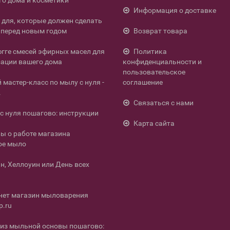
го дома и косметики
Информация о доставке
л для, которые должен сделать
перед новым годом
Возврат товара
югге смесей эфирных масел для
Политика
ации вашего дома
конфиденциальности и
пользовательское
мастер-класс по мылу с нуля -
соглашение
.
Связаться с нами
с нуля пошагово: инструкции
Карта сайта
ы о работе магазина
ое мыло
н, Хеллоуин или День всех
нет магазин мыловарения
p.ru
из мыльной основы пошагово: