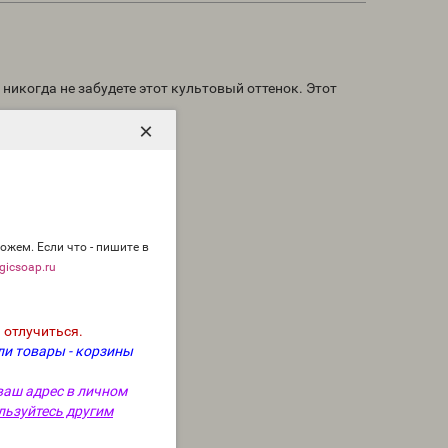
 никогда не забудете этот культовый оттенок. Этот
×
ожем. Если что - пишите в
icsoap.ru
 отлучиться.
ли товары - корзины
ваш адрес в личном
льзуйтесь другим