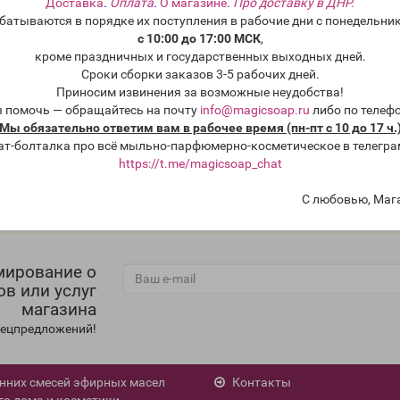
Доставка
.
Оплата
.
О магазине
.
Про доставку в ДНР.
в
батываются в порядке их поступления в рабочие дни с понедельник
с 10:00 до 17:00 МСК
,
кроме праздничных и государственных выходных дней.
Сроки сборки заказов 3-5 рабочих дней.
Приносим извинения за возможные неудобства!
ы помочь — обращайтесь на почту
info@magicsoap.ru
либо по телеф
Мы обязательно ответим вам в рабочее время (пн-пт с 10 до 17 ч.
ат-болталка про всё мыльно-парфюмерно-косметическое в телегра
https://t.me/magicsoap_chat
С любовью, Маг
мирование о
ов или услуг
магазина
спецпредложений!
енних смесей эфирных масел
Контакты