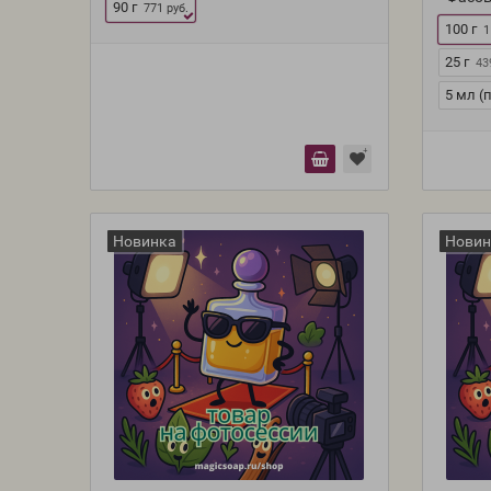
90 г
771 руб.
100 г
1
25 г
43
5 мл (
Новинка
Новин