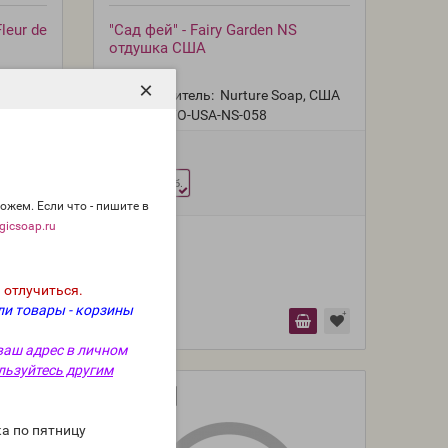
leur de
"Сад фей" - Fairy Garden NS
отдушка США
×
p, США
Производитель:
Nurture Soap, США
Модель:
FO-USA-NS-058
Фасовка:
10 г
268 руб.
ожем. Если что - пишите в
icsoap.ru
 отлучиться.
ли товары - корзины
ваш адрес в личном
льзуйтесь другим
Новинка
а по пятницу