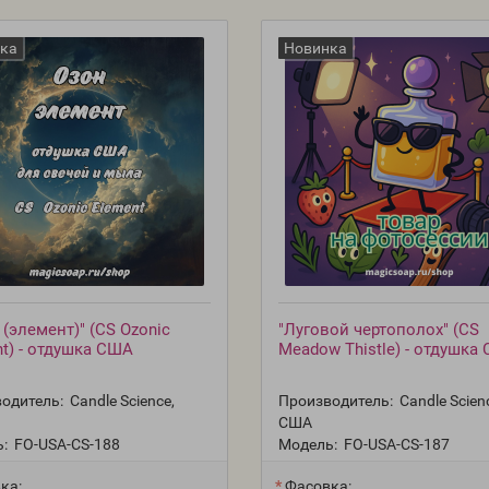
ка
Новинка
 (элемент)" (CS Ozonic
"Луговой чертополох" (CS
t) - отдушка США
Meadow Thistle) - отдушка
одитель:
Candle Science,
Производитель:
Candle Scien
США
:
FO-USA-CS-188
Модель:
FO-USA-CS-187
ка:
Фасовка: