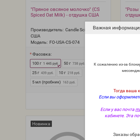
"Пряное овсяное молочко" (CS
"Розы 
Spiced Oat Milk) - отдушка США
отдуш
Важная информаци
Производитель:
Candle Science,
Произв
США
США
Модель:
FO-USA-CS-074
Модель
Фасовка:
Фасов
100 г
50 г
100 г
1 445 руб.
738 руб.
1
К сожалению из-за блокир
мессендж
25 г
10 г
25 г
439 руб.
218 руб.
43
5 мл (пробник)
5 мл (
163 руб.
Тогда ваша 
Если вы оформляете
Если у вас почта
ma
кабинете. Эта по
Новинка
Новин
Заказы обра