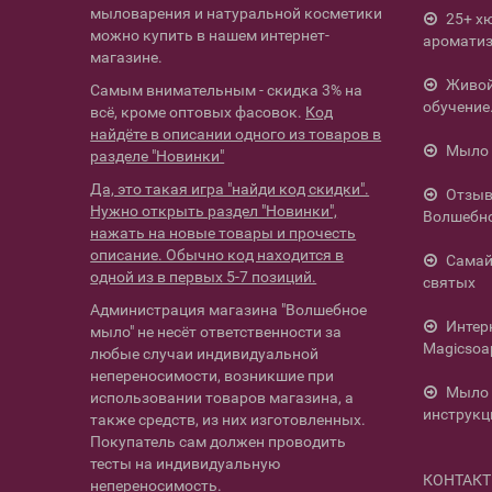
мыловарения и натуральной косметики
25+ х
можно купить в нашем интернет-
ароматиз
магазине.
Живой 
Самым внимательным - скидка 3% на
обучение
всё, кроме оптовых фасовок.
Код
найдёте в описании одного из товаров в
Мыло 
разделе "Новинки"
Да, это такая игра "найди код скидки".
Отзыв
Нужно открыть раздел "Новинки",
Волшебн
нажать на новые товары и прочесть
описание. Обычно код находится в
Самай
одной из в первых 5-7 позиций.
святых
Администрация магазина "Волшебное
Интер
мыло" не несёт ответственности за
Magicsoa
любые случаи индивидуальной
непереносимости, возникшие при
Мыло 
использовании товаров магазина, а
инструкц
также средств, из них изготовленных.
Покупатель сам должен проводить
тесты на индивидуальную
КОНТАК
непереносимость.