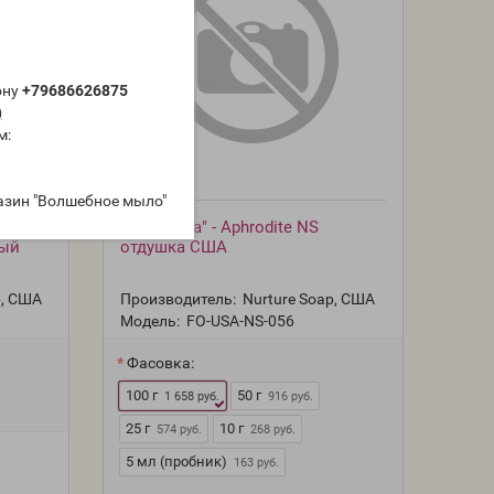
ону
+79686626875
)
м:
азин "Волшебное мыло"
tice
"Афродита" - Aphrodite NS
ный
отдушка США
p, США
Производитель:
Nurture Soap, США
Модель:
FO-USA-NS-056
Фасовка:
100 г
50 г
1 658 руб.
916 руб.
25 г
10 г
574 руб.
268 руб.
5 мл (пробник)
163 руб.