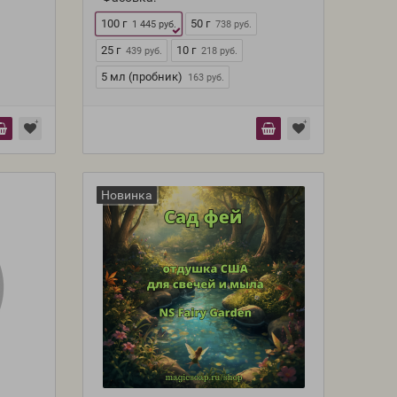
100 г
50 г
1 445 руб.
738 руб.
25 г
10 г
439 руб.
218 руб.
5 мл (пробник)
163 руб.
Новинка