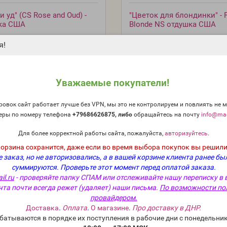
и уд" (CS Rose and Oud) -
"Цветок для блондинки" - F
ка США
Blonde NS отдушка США
я!
одитель:
Candle Science,
Производитель:
Nurture Soa
Модель:
FO-USA-NS-059
:
FO-USA-CS-072
Фасовка:
Уважаемые покупатели!
ка:
100 г
50 г
1 658 руб.
916 руб.
50 г
 445 руб.
738 руб.
овок сайт работает лучше без VPN, мы это не контролируем и повлиять не м
25 г
10 г
574 руб.
268 руб.
еры по номеру телефона
+79686626875, либо
о
бращайтесь на почту
info@mag
10 г
9 руб.
218 руб.
5 мл (пробник)
163 руб.
пробник)
Для более корректной работы сайта, пожалуйста,
авторизуйтесь
.
163 руб.
корзина сохранится, даже если во время выбора покупок вы решили
 заказ, но не авторизовались, а в вашей корзине клиента ранее бы
суммируются.
Проверьте этот момент перед оплатой заказа.
il.ru
- проверяйте папку СПАМ или отслеживайте нашу переписку в 
чта почти всегда режет (удаляет) наши письма.
По возможности по
провайдером.
ка
Новинка
Доставка
.
Оплата
.
О магазине
.
Про доставку в ДНР.
батываются в порядке их поступления в рабочие дни с понедельник