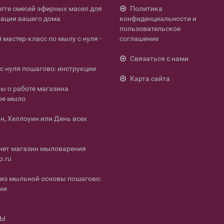
югге смесей эфирных масел для
Политика
ации вашего дома
конфиденциальности и
пользовательское
мастер-класс по мылу с нуля -
соглашение
.
Связаться с нами
с нуля пошагово: инструкции
Карта сайта
ы о работе магазина
ое мыло
н, Хеллоуин или День всех
нет магазин мыловарения
p.ru
из мыльной основы пошагово:
ии
ТЫ