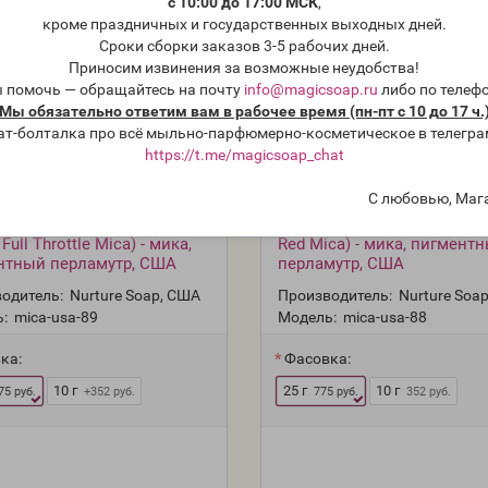
с 10:00 до 17:00 МСК
,
кроме праздничных и государственных выходных дней.
Сроки сборки заказов 3-5 рабочих дней.
Приносим извинения за возможные неудобства!
ы помочь — обращайтесь на почту
info@magicsoap.ru
либо по телеф
Мы обязательно ответим вам в рабочее время (пн-пт с 10 до 17 ч.
ат-болталка про всё мыльно-парфюмерно-косметическое в телегра
https://t.me/magicsoap_chat
С любовью, Маг
й газ" (NS Super Bright
Красное пламя (NS Burn No
Full Throttle Mica) - мика,
Red Mica) - мика, пигмент
нтный перламутр, США
перламутр, США
одитель:
Nurture Soap, США
Производитель:
Nurture Soa
:
mica-usa-89
Модель:
mica-usa-88
ка:
Фасовка:
10 г
25 г
10 г
75 руб.
+352 руб.
775 руб.
352 руб.