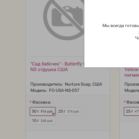
Мы всегда готов
Ч
"Сад бабочек" - Butterfly Garden
"Полны
NS отдушка США
Yellow 
пигме
Производитель:
Nurture Soap, США
Произв
Модель:
FO-USA-NS-057
Модель
Фасовка:
Фасов
50 г
25 г
25 г
916 руб.
574 руб.
+7
10 г
268 руб.