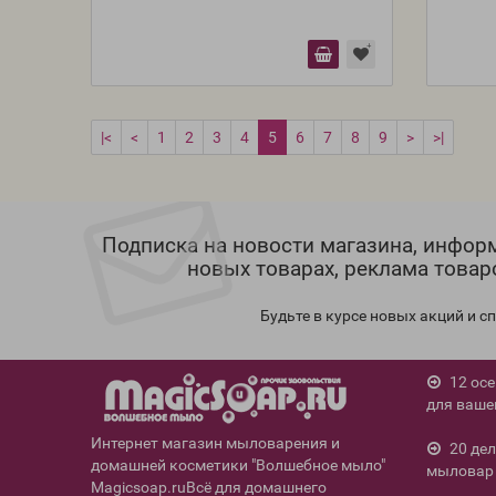
|<
<
1
2
3
4
5
6
7
8
9
>
>|
Подписка на новости магазина, инфор
новых товарах, реклама товар
Будьте в курсе новых акций и 
12 ос
для ваше
Интернет магазин мыловарения и
20 де
домашней косметики "Волшебное мыло"
мыловар 
Magicsoap.ruВсё для домашнего