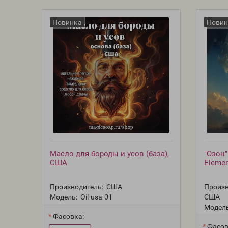
Новинка
Новин
Масло для бороды и усов (база),
"Озон"
США
Elemen
Производитель:
США
Произв
Модель:
Oil-usa-01
США
Модель
Фасовка:
Фасов