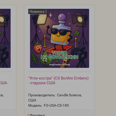
Новинка
"Угли костра" (CS Bonfire Embers)
 США
- отдушка США
ce,
Производитель:
Candle Science,
США
Модель:
FO-USA-CS-185
Фасовка: