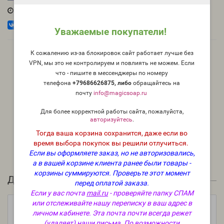
05.04.2024
Уважаемые покупатели!
К сожалению из-за блокировок сайт работает лучше без
VPN, мы это не контролируем и повлиять не можем. Если
что - пишите в мессенджеры по номеру
телефона
+79686626875, либо
о
бращайтесь на
почту
info@magicsoap.ru
Для более корректной работы сайта, пожалуйста,
авторизуйтесь
.
Тогда ваша корзина сохранится, даже если во
время выбора покупок вы решили отлучиться.
Если вы оформляете заказ, но не авторизовались,
а в вашей корзине клиента ранее были товары -
корзины суммируются.
Проверьте этот момент
Для создания шампуня вам понадобится
перед оплатой заказа.
Если у вас почта
mail.ru
- проверяйте папку СПАМ
или отслеживайте нашу переписку в ваш адрес в
личном кабинете. Эта почта почти всегда режет
(удаляет) наши письма.
По возможности