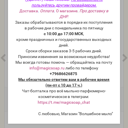
пользуйтесь другим провайдером.
Доставка
.
Оплата
.
О магазине
.
Про доставку в
ДНР.
Заказы обрабатываются в порядке их поступления
в рабочие дни с понедельника по пятницу
с 10:00 до 17:00 МСК
,
кроме праздничных и государственных выходных
дней.
Сроки сборки заказов 3-5 рабочих дней.
Приносим извинения за возможные неудобства!
Мы всегда готовы помочь — обращайтесь на почту
Масло касторовое (рициновое, масло клещевины),
info@magicsoap.ru
либо по телефону
раф.
+79686626875
Мы обязательно ответим вам в рабочее время
Модель:
Oil-028
(пн-пт с 10 до 17 ч.)
Чат-болталка про всё мыльно-парфюмерно-
Фасовка:
косметическое в телеграм:
900 г
450 г
225 г
90 г
https://t.me/magicsoap_chat
+681 руб.
+375 руб.
+206 руб.
+115 руб.
С любовью, Магазин "Волшебное мыло"