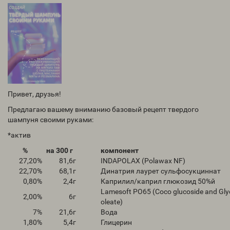
Привет, друзья!
Предлагаю вашему вниманию базовый рецепт твердого
шампуня своими руками:
*актив
%
на 300 г
компонент
27,20%
81,6
г
INDAPOLAX (Polawax NF)
22,70%
68,1
г
Динатрия лаурет сульфосукциннат
0,80%
2,4
г
Каприлил/каприл глюкозид 50%й
Lamesoft PO65 (Coco glucoside and Gly
2,00%
6
г
oleate)
7%
21,6
г
Вода
1,80%
5,4
г
Глицерин