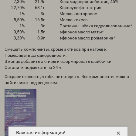
7,30%
21,9
г
Кокамидопропилбетаин, 45%
22,70%
68,1
г
Кокосульфат натрия
1%
3
г
Масло касторовое
5,50%
16,5
г
Масло кокоса
1%
3
г
Протеины шёлка гидролизованные*
0,50%
1,5
г
эфирное масло мяты*
0,30%
0,9
г
эфирное масло розмарина*
Смешать компоненты, кроме активов при нагреве.
Помешивать до однородности.
В конце добавить активы и сформировать шайбочки.
Оставить подсыхать на 24 ч.
Сохраните рецепт, чтобы не потерять. Все компоненты можно
найти ниже, под рецептом.
×
Важная информация!