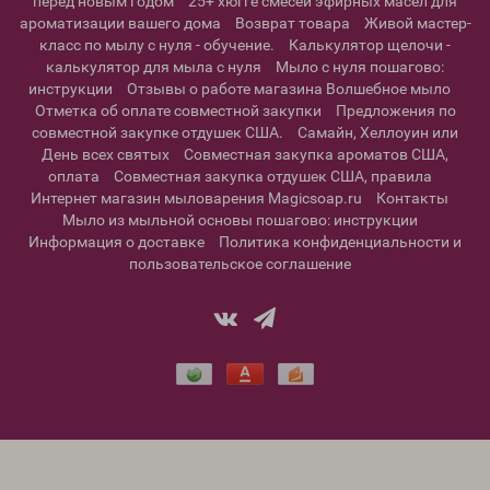
перед новым годом
25+ хюгге смесей эфирных масел для
ароматизации вашего дома
Возврат товара
Живой мастер-
класс по мылу с нуля - обучение.
Калькулятор щелочи -
калькулятор для мыла с нуля
Мыло с нуля пошагово:
инструкции
Отзывы о работе магазина Волшебное мыло
Отметка об оплате совместной закупки
Предложения по
совместной закупке отдушек США.
Самайн, Хеллоуин или
День всех святых
Совместная закупка ароматов США,
оплата
Совместная закупка отдушек США, правила
Интернет магазин мыловарения Magicsoap.ru
Контакты
Мыло из мыльной основы пошагово: инструкции
Информация о доставке
Политика конфиденциальности и
пользовательское соглашение