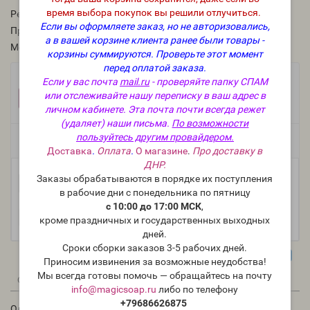
время выбора покупок вы решили отлучиться.
Рейтинг:
Если вы оформляете заказ, но не авторизовались,
Производитель:
Nurture Soap, США
а в вашей корзине клиента ранее были товары -
Модель:
mica-usa-73
корзины суммируются.
Проверьте этот момент
перед оплатой заказа.
Фасовка:
Если у вас почта
mail.ru
- проверяйте папку СПАМ
или отслеживайте нашу переписку в ваш адрес в
25 г
10 г
775 руб.
352 руб.
личном кабинете. Эта почта почти всегда режет
(удаляет) наши письма.
По возможности
пользуйтесь другим провайдером.
Есть в наличии
Доставка
.
Оплата
.
О магазине
.
Про доставку в
ДНР.
Заказы обрабатываются в порядке их поступления
-
В корзину
+
в рабочие дни с понедельника по пятницу
с 10:00 до 17:00 МСК
,
кроме праздничных и государственных выходных
дней.
Сроки сборки заказов 3-5 рабочих дней.
Приносим извинения за возможные неудобства!
Мы всегда готовы помочь — обращайтесь на почту
0
0
Описание
Отзывы
Вопрос - Ответ
info@magicsoap.ru
либо по телефону
+79686626875
Олеандр мика(NS Oleander Mica) - мика, пигментный