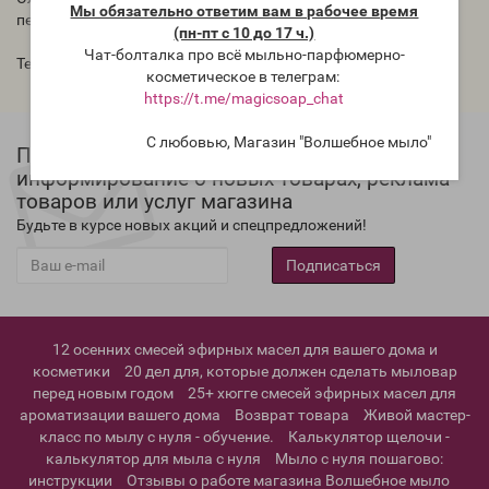
Мы обязательно ответим вам в рабочее время
перламутр, США
(пн-пт с 10 до 17 ч.)
Чат-болталка про всё мыльно-парфюмерно-
Теги:
розовый
,
белый
,
Nurture Soap
,
мика США
косметическое в телеграм:
https://t.me/magicsoap_chat
С любовью, Магазин "Волшебное мыло"
Подписка на новости магазина,
информирование о новых товарах, реклама
товаров или услуг магазина
Будьте в курсе новых акций и спецпредложений!
Подписаться
12 осенних смесей эфирных масел для вашего дома и
косметики
20 дел для, которые должен сделать мыловар
перед новым годом
25+ хюгге смесей эфирных масел для
ароматизации вашего дома
Возврат товара
Живой мастер-
класс по мылу с нуля - обучение.
Калькулятор щелочи -
калькулятор для мыла с нуля
Мыло с нуля пошагово:
инструкции
Отзывы о работе магазина Волшебное мыло