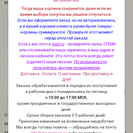
авторизуйтесь
.
Модель:
U-tara-st-75
Тогда ваша корзина сохранится, даже если во
время выбора покупок вы решили отлучиться.
Фасовка:
Если вы оформляете заказ, но не авторизовались,
1 шт.
51 руб.
а в вашей корзине клиента ранее были товары -
корзины суммируются.
Проверьте этот момент
перед оплатой заказа.
Есть в наличии
Если у вас почта
mail.ru
- проверяйте папку СПАМ
или отслеживайте нашу переписку в ваш адрес в
личном кабинете. Эта почта почти всегда режет
-
В корзину
+
(удаляет) наши письма.
По возможности
пользуйтесь другим провайдером.
Доставка
.
Оплата
.
О магазине
.
Про доставку в
ДНР.
Заказы обрабатываются в порядке их поступления
в рабочие дни с понедельника по пятницу
с 10:00 до 17:00 МСК
,
0
0
Описание
Отзывы
Вопрос - Ответ
кроме праздничных и государственных выходных
дней.
Стакан для свечи "Ода", 250 мл
Сроки сборки заказов 3-5 рабочих дней.
Приносим извинения за возможные неудобства!
Материал: стекло
Мы всегда готовы помочь — обращайтесь на почту
Может быть использована как красивая тара для свечи, соли,