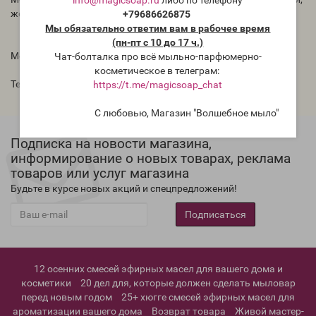
info@magicsoap.ru
либо по телефону
жемчуга для ванны и других косметических средств.
+79686626875
Мы обязательно ответим вам в рабочее время
(пн-пт с 10 до 17 ч.)
Можно купить в магазине magicsoap.ru/shop
Чат-болталка про всё мыльно-парфюмерно-
косметическое в телеграм:
Теги:
для свечей
,
свечи
https://t.me/magicsoap_chat
С любовью, Магазин "Волшебное мыло"
Подписка на новости магазина,
информирование о новых товарах, реклама
товаров или услуг магазина
Будьте в курсе новых акций и спецпредложений!
Подписаться
12 осенних смесей эфирных масел для вашего дома и
косметики
20 дел для, которые должен сделать мыловар
перед новым годом
25+ хюгге смесей эфирных масел для
ароматизации вашего дома
Возврат товара
Живой мастер-