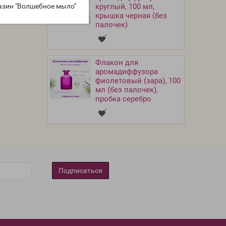
азин "Волшебное мыло"
круглый, 100 мл,
крышка черная (без
палочек)
Флакон для
аромадиффузора
фиолетовый (зара), 100
мл (без палочек),
пробка серебро
Подписаться