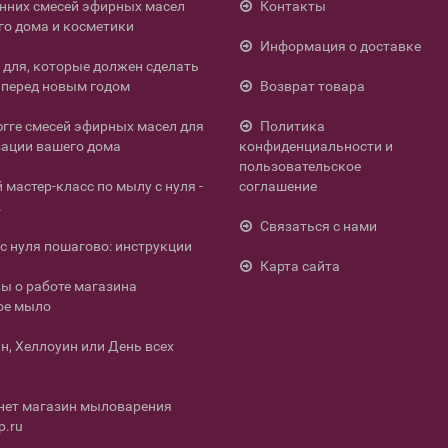
енних смесей эфирных масел
Контакты
го дома и косметики
Информация о доставке
л для, которые должен сделать
перед новым годом
Возврат товара
югге смесей эфирных масел для
Политика
ации вашего дома
конфиденциальности и
пользовательское
мастер-класс по мылу с нуля -
соглашение
.
Связаться с нами
с нуля пошагово: инструкции
Карта сайта
ы о работе магазина
ое мыло
н, Хеллоуин или День всех
нет магазин мыловарения
p.ru