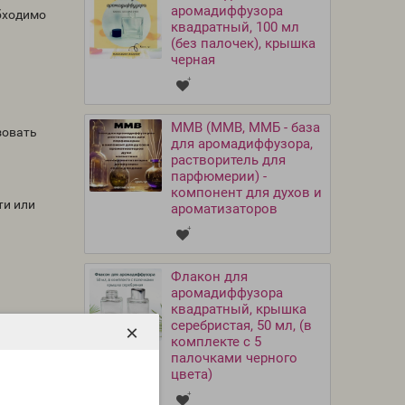
аромадиффузора
обходимо
квадратный, 100 мл
(без палочек), крышка
черная
MMB (ММВ, ММБ - база
зовать
для аромадиффузора,
растворитель для
парфюмерии) -
компонент для духов и
ти или
ароматизаторов
Флакон для
аромадиффузора
квадратный, крышка
серебристая, 50 мл, (в
×
комплекте с 5
палочками черного
цвета)