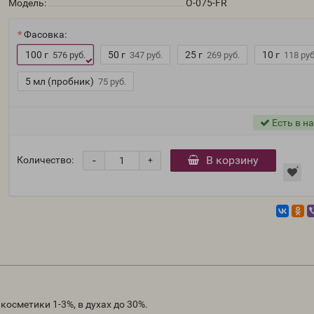
Модель:
O-075-FR
Фасовка:
100 г
50 г
25 г
10 г
576 руб.
347 руб.
269 руб.
118 руб
5 мл (пробник)
75 руб.
Есть в н
-
В корзину
Количество:
+
осметики 1-3%, в духах до 30%.