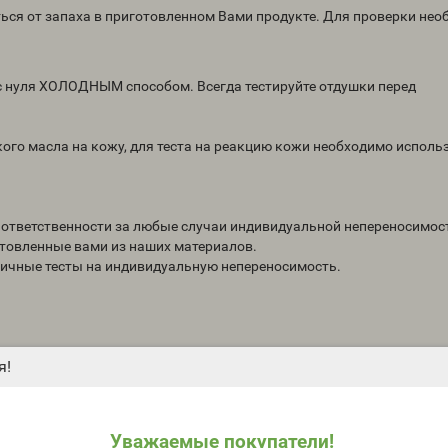
ься от запаха в приготовленном Вами продукте. Для проверки не
е с нуля ХОЛОДНЫМ способом. Всегда тестируйте отдушки перед
го масла на кожу, для теста на реакцию кожи необходимо исполь
т ответственности за любые случаи индивидуальной непереносимос
отовленные вами из наших материалов.
личные тесты на индивидуальную непереносимость.
я!
Уважаемые покупатели!