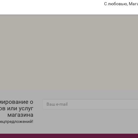
С любовью, Маг
мирование о
ов или услуг
магазина
спецпредложений!