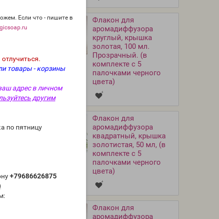
ожем. Если что - пишите в
Флакон для
icsoap.ru
аромадиффузора
круглый, крышка
золотая, 100 мл.
Прозрачный. (в
 отлучиться.
комплекте с 5
ли товары - корзины
палочками черного
цвета)
ваш адрес в личном
льзуйтесь другим
Флакон для
аромадиффузора
а по пятницу
квадратный, крышка
золотистая, 50 мл, (в
комплекте с 5
палочками черного
цвета)
ону
+79686626875
)
м:
Флакон для
аромадиффузора