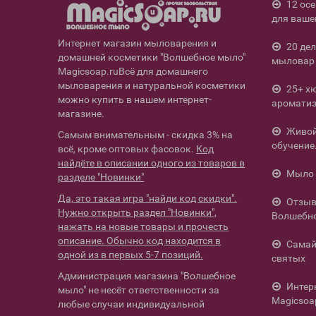
12 ос
для ваше
Интернет магазин мыловарения и
20 де
домашней косметики "Волшебное мыло"
мыловар 
Magicsoap.ruВсё для домашнего
мыловарения и натуральной косметики
25+ х
можно купить в нашем интернет-
ароматиз
магазине.
Живой 
Самым внимательным - скидка 3% на
обучение
всё, кроме оптовых фасовок.
Код
найдёте в описании одного из товаров в
Мыло 
разделе "Новинки"
Да, это такая игра "найди код скидки".
Отзыв
Нужно открыть раздел "Новинки",
Волшебн
нажать на новые товары и прочесть
описание. Обычно код находится в
Самай
одной из в первых 5-7 позиций.
святых
Администрация магазина "Волшебное
Интер
мыло" не несёт ответственности за
Magicsoa
любые случаи индивидуальной