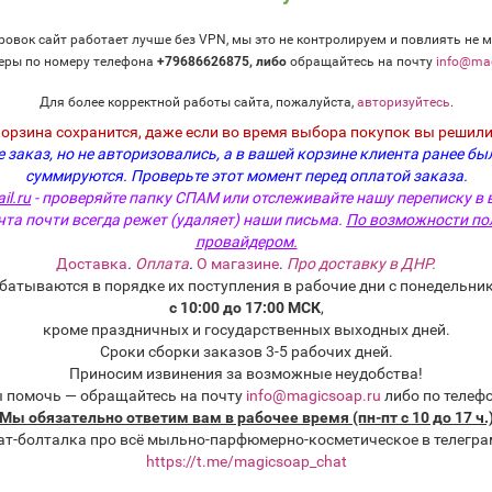
овок сайт работает лучше без VPN, мы это не контролируем и повлиять не м
еры по номеру телефона
+79686626875, либо
о
бращайтесь на почту
info@mag
Для более корректной работы сайта, пожалуйста,
авторизуйтесь
.
корзина сохранится, даже если во время выбора покупок вы решили
 заказ, но не авторизовались, а в вашей корзине клиента ранее бы
суммируются.
Проверьте этот момент перед оплатой заказа.
il.ru
- проверяйте папку СПАМ или отслеживайте нашу переписку в 
чта почти всегда режет (удаляет) наши письма.
По возможности по
провайдером.
Доставка
.
Оплата
.
О магазине
.
Про доставку в ДНР.
батываются в порядке их поступления в рабочие дни с понедельник
с 10:00 до 17:00 МСК
,
кроме праздничных и государственных выходных дней.
Сроки сборки заказов 3-5 рабочих дней.
Приносим извинения за возможные неудобства!
ы помочь — обращайтесь на почту
info@magicsoap.ru
либо по телеф
Мы обязательно ответим вам в рабочее время (пн-пт с 10 до 17 ч.
ат-болталка про всё мыльно-парфюмерно-косметическое в телегра
https://t.me/magicsoap_chat