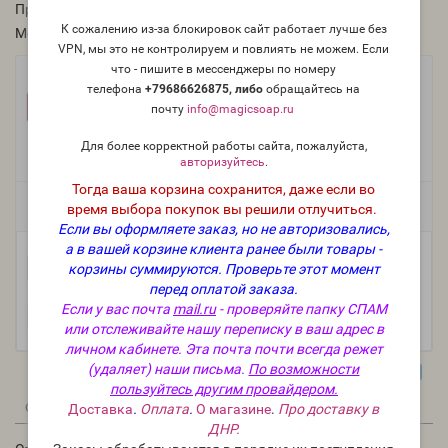
Производитель:
Россия
К сожалению из-за блокировок сайт работает лучше без
Модель:
O-485-RU
VPN, мы это не контролируем и повлиять не можем. Если
что - пишите в мессенджеры по номеру
Фасовка:
телефона
+79686626875, либо
о
бращайтесь на
100 г
50 г
25 г
+733 руб.
+403 руб.
+222 руб.
почту
info@magicsoap.ru
10 г
5 мл (пробник)
+101 руб.
+75 руб.
Для более корректной работы сайта, пожалуйста,
авторизуйтесь
.
Тогда ваша корзина сохранится, даже если во
Есть в наличии
время выбора покупок вы решили отлучиться.
Если вы оформляете заказ, но не авторизовались,
а в вашей корзине клиента ранее были товары -
-
В корзину
корзины суммируются.
+
Проверьте этот момент
перед оплатой заказа.
Если у вас почта
mail.ru
- проверяйте папку СПАМ
или отслеживайте нашу переписку в ваш адрес в
личном кабинете. Эта почта почти всегда режет
(удаляет) наши письма.
По возможности
пользуйтесь другим провайдером.
0
0
Описание
Отзывы
Вопрос - Ответ
Доставка
.
Оплата
.
О магазине
.
Про доставку в
ДНР.