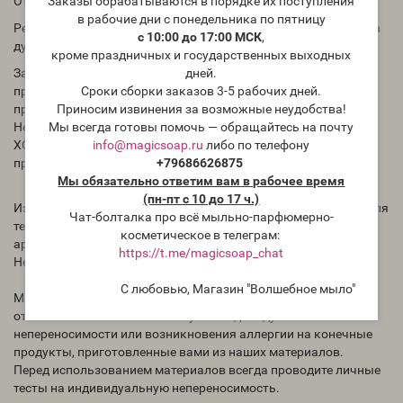
Отдушка для мыла и косметических средств.
Заказы обрабатываются в порядке их поступления
в рабочие дни с понедельника по пятницу
Рекомендации по использованию: в мыле и косметике 1-3%; в
с 10:00 до 17:00 МСК
,
духах до 30%
кроме праздничных и государственных выходных
Запах аромата в бутылке может отличаться от запаха в
дней.
приготовленном Вами продукте. Для проверки необходимо
Сроки сборки заказов 3-5 рабочих дней.
проводить тесты.
Приносим извинения за возможные неудобства!
Нет никаких сведений, как ведёт себя отдушка в мыле с нуля
Мы всегда готовы помочь — обращайтесь на почту
ХОЛОДНЫМ способом. Всегда тестируйте отдушки перед
info@magicsoap.ru
либо по телефону
применением.
+79686626875
Мы обязательно ответим вам в рабочее время
(пн-пт с 10 до 17 ч.)
Избегать попадания концентрированной отдушки на кожу, для
Чат-болталка про всё мыльно-парфюмерно-
теста на реакцию кожи необходимо использовать раствор
косметическое в телеграм:
ароматического масла (в другом масле).
https://t.me/magicsoap_chat
Не употреблять внутрь.
С любовью, Магазин "Волшебное мыло"
Магазин "Волшебное мыло" Magicsoap.ru/shop не несёт
ответственности за любые случаи индивидуальной
непереносимости или возникновения аллергии на конечные
продукты, приготовленные вами из наших материалов.
Перед использованием материалов всегда проводите личные
тесты на индивидуальную непереносимость.