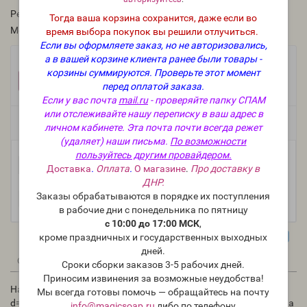
Рейтинг:
Тогда ваша корзина сохранится, даже если во
Модель:
stpl-35
время выбора покупок вы решили отлучиться.
Если вы оформляете заказ, но не авторизовались,
а в вашей корзине клиента ранее были товары -
Фасовка:
корзины суммируются.
Проверьте этот момент
1 шт.
178 руб.
перед оплатой заказа.
Если у вас почта
mail.ru
- проверяйте папку СПАМ
или отслеживайте нашу переписку в ваш адрес в
Есть в наличии
личном кабинете. Эта почта почти всегда режет
(удаляет) наши письма.
По возможности
пользуйтесь другим провайдером.
-
В корзину
+
Доставка
.
Оплата
.
О магазине
.
Про доставку в
ДНР.
Заказы обрабатываются в порядке их поступления
в рабочие дни с понедельника по пятницу
с 10:00 до 17:00 МСК
,
кроме праздничных и государственных выходных
дней.
0
0
Описание
Отзывы
Вопрос - Ответ
Сроки сборки заказов 3-5 рабочих дней.
Приносим извинения за возможные неудобства!
Набор штампов для мыла и пластилина "Снеговик", 2 шт:
Мы всегда готовы помочь — обращайтесь на почту
d=11,5/8,5, h=6 см: можно использовать для мыла-пластилина
info@magicsoap.ru
либо по телефону