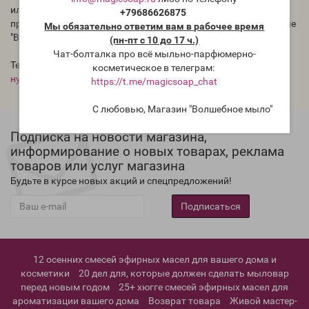
или штампов на мыле с нуля или из основы, а также для
+79686626875
пряников под роспись. Такой штамп можно купить в магазине
Мы обязательно ответим вам в рабочее время
"Волшебное мыло", http://magicsoap.ru/shop
(пн-пт с 10 до 17 ч.)
Чат-болталка про всё мыльно-парфюмерно-
Теги:
штамп для мыла
,
штамп для мыла с нуля
,
для мыла с
косметическое в телеграм:
нуля
https://t.me/magicsoap_chat
С любовью, Магазин "Волшебное мыло"
Подписка на новости магазина,
информирование о новых товарах, реклама
товаров или услуг магазина
Будьте в курсе новых акций и спецпредложений!
Подписаться
12 осенних смесей эфирных масел для вашего дома и
косметики
20 дел для, которые должен сделать мыловар
перед новым годом
25+ хюгге смесей эфирных масел для
ароматизации вашего дома
Возврат товара
Живой мастер-