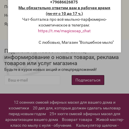
+79686626875
Подходит для мыла с нуля и мыла из мыльной основы.
Мы обязательно ответим вам в рабочее время
(пн-пт с 10 до 17 ч.)
Не мигрирует! Ввод в мыло ~ 1- 3%
Чат-болталка про всё мыльно-парфюмерно-
Яркие насыщенные цвета!
косметическое в телеграм:
https://t.me/magicsoap_chat
С любовью, Магазин "Волшебное мыло"
Подписка на новости магазина,
информирование о новых товарах, реклама
товаров или услуг магазина
Будьте в курсе новых акций и спецпредложений!
Подписаться
12 осенних смесей эфирных масел для вашего дома и
косметики
20 дел для, которые должен сделать мыловар
перед новым годом
25+ хюгге смесей эфирных масел для
ароматизации вашего дома
Возврат товара
Живой мастер-
класс по мылу с нуля - обучение.
Калькулятор щелочи -