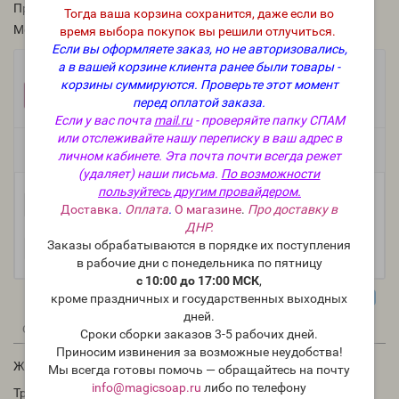
Производитель:
Турция
Тогда ваша корзина сохранится, даже если во
Модель:
Pigm-tr-11
время выбора покупок вы решили отлучиться.
Если вы оформляете заказ, но не авторизовались,
а в вашей корзине клиента ранее были товары -
Фасовка:
корзины суммируются.
Проверьте этот момент
100 г
25 г
10 г
+597 руб.
+166 руб.
+87 руб.
перед оплатой заказа.
Если у вас почта
mail.ru
- проверяйте папку СПАМ
или отслеживайте нашу переписку в ваш адрес в
Есть в наличии
личном кабинете. Эта почта почти всегда режет
(удаляет) наши письма.
По возможности
пользуйтесь другим провайдером.
-
В корзину
+
Доставка
.
Оплата
.
О магазине
.
Про доставку в
ДНР.
Заказы обрабатываются в порядке их поступления
в рабочие дни с понедельника по пятницу
с 10:00 до 17:00 МСК
,
кроме праздничных и государственных выходных
дней.
0
0
Описание
Отзывы
Вопрос - Ответ
Сроки сборки заказов 3-5 рабочих дней.
Приносим извинения за возможные неудобства!
Жидкая пигментная паста про-во Турция.
Мы всегда готовы помочь — обращайтесь на почту
info@magicsoap.ru
либо по телефону
Требует разведения 1:10 водой или глицерином.