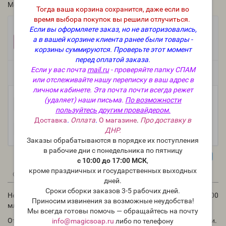
Модель:
I-31
Тогда ваша корзина сохранится, даже если во
время выбора покупок вы решили отлучиться.
Фасовка:
Если вы оформляете заказ, но не авторизовались,
а в вашей корзине клиента ранее были товары -
1 шт.
202 руб.
корзины суммируются.
Проверьте этот момент
перед оплатой заказа.
Если у вас почта
mail.ru
- проверяйте папку СПАМ
Есть в наличии
или отслеживайте нашу переписку в ваш адрес в
личном кабинете. Эта почта почти всегда режет
(удаляет) наши письма.
По возможности
-
В корзину
+
пользуйтесь другим провайдером.
Доставка
.
Оплата
.
О магазине
.
Про доставку в
ДНР.
Заказы обрабатываются в порядке их поступления
в рабочие дни с понедельника по пятницу
с 10:00 до 17:00 МСК
,
кроме праздничных и государственных выходных
0
0
1
Описание
Отзывы
Вопрос - Ответ
Статьи
дней.
Сроки сборки заказов 3-5 рабочих дней.
Необыкновенно удобный пластиковый мерный стакан на 1000
Приносим извинения за возможные неудобства!
мл (с делениями).
Мы всегда готовы помочь — обращайтесь на почту
Отлично подходит для изготовления мыла с нуля и косметики.
info@magicsoap.ru
либо по телефону