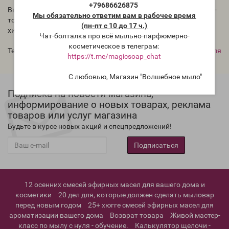
+79686626875
Выдерживает температуру до 120 градусов Цельсия (вообще-
Мы обязательно ответим вам в рабочее время
то и до 140 может, но не рискуйте), не бьётся как стекло,
(пн-пт с 10 до 17 ч.)
химически стойкий.
Чат-болталка про всё мыльно-парфюмерно-
косметическое в телеграм:
Теги:
мензурка
,
стаканчик
,
стаканчик мерный
,
для мыла с нуля
https://t.me/magicsoap_chat
С любовью, Магазин "Волшебное мыло"
Подписка на новости магазина,
информирование о новых товарах, реклама
товаров или услуг магазина
Будьте в курсе новых акций и спецпредложений!
Подписаться
12 осенних смесей эфирных масел для вашего дома и
косметики
20 дел для, которые должен сделать мыловар
перед новым годом
25+ хюгге смесей эфирных масел для
ароматизации вашего дома
Возврат товара
Живой мастер-
класс по мылу с нуля - обучение.
Калькулятор щелочи -