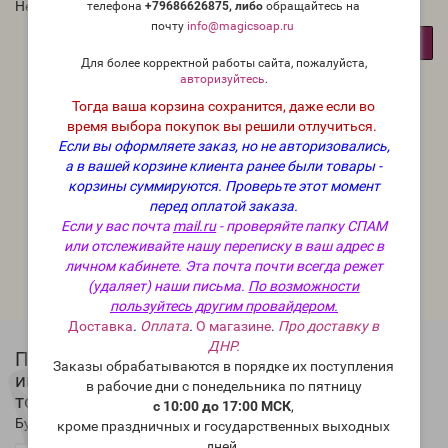
Нет товаров
телефона
+79686626875, либо
о
бращайтесь на
почту
info@magicsoap.ru
Продолжить
Для более корректной работы сайта, пожалуйста,
авторизуйтесь
.
Тогда ваша корзина сохранится, даже если во
время выбора покупок вы решили отлучиться.
Если вы оформляете заказ, но не авторизовались,
а в вашей корзине клиента ранее были товары -
корзины суммируются.
Проверьте этот момент
перед оплатой заказа.
Если у вас почта
mail.ru
- проверяйте папку СПАМ
или отслеживайте нашу переписку в ваш адрес в
личном кабинете. Эта почта почти всегда режет
(удаляет) наши письма.
По возможности
пользуйтесь другим провайдером.
Доставка
.
Оплата
.
О магазине
.
Про доставку в
ДНР.
Подписка на новости магазина,
Заказы обрабатываются в порядке их поступления
информирование о новых товарах, реклама
в рабочие дни с понедельника по пятницу
товаров или услуг магазина
с 10:00 до 17:00 МСК
,
Будьте в курсе новых акций и спецпредложений!
кроме праздничных и государственных выходных
дней.