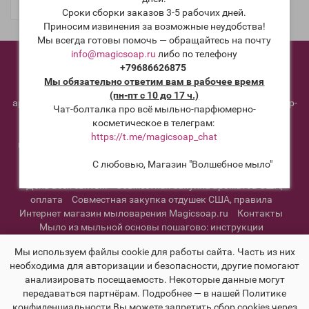
Подписаться
Сроки сборки заказов 3-5 рабочих дней.
Приносим извинения за возможные неудобства!
Мы всегда готовы помочь — обращайтесь на почту
info@magicsoap.ru
либо по телефону
12 осенних смесей эфирных масел для вашего дома и
+79686626875
косметики
20 дел для, которые должен сделать мыловар
Мы обязательно ответим вам в рабочее время
перед новым годом
25+ хюгге смесей эфирных масел для
(пн-пт с 10 до 17 ч.)
ароматизации вашего дома
Возврат товара
Живой мастер-
Чат-болталка про всё мыльно-парфюмерно-
класс по мылу с нуля - обучение.
Калькулятор щелочи -
косметическое в телеграм:
калькулятор для мыла с нуля
Мыло с нуля пошагово:
https://t.me/magicsoap_chat
инструкции
Отзывы о работе магазина Волшебное мыло
Отметка об оплате совместной закупки
Предложения по
С любовью, Магазин "Волшебное мыло"
совместной закупке отдушек США.
Самайн, Хеллоуин или
День всех святых
Совместная закупка ароматов США,
оплата
Совместная закупка отдушек США, правила
Интернет магазин мыловарения Magicsoap.ru
Контакты
Мыло из мыльной основы пошагово: инструкции
Информация о доставке
Политика конфиденциальности и
Мы используем файлы cookie для работы сайта. Часть из них
пользовательское соглашение
необходима для авторизации и безопасности, другие помогают
анализировать посещаемость. Некоторые данные могут
передаваться партнёрам. Подробнее — в нашей Политике
конфиденциальности Вы можете запретить сбор cookies через