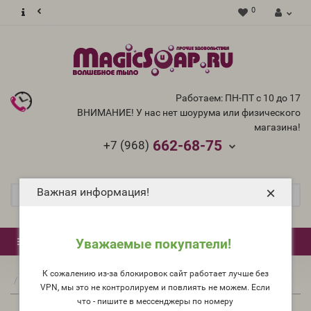
0
Работаем: ПН-ПТ с 10 до 17
ВНИМАНИЕ! У нас нет шоурума или физического
магазина!
662-68-75
+7 (968)
×
Важная информация!
0
Каталог
Уважаемые покупатели!
К сожалению из-за блокировок сайт работает лучше без
Германия
Производители
VPN, мы это не контролируем и повлиять не можем. Если
что - пишите в мессенджеры по номеру