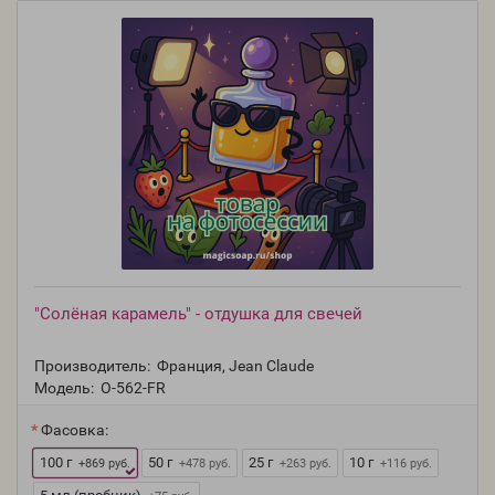
"Солёная карамель" - отдушка для свечей
Производитель:
Франция, Jean Claude
Модель:
O-562-FR
Фасовка:
100 г
50 г
25 г
10 г
+869 руб.
+478 руб.
+263 руб.
+116 руб.