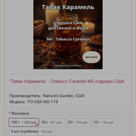
"Табак Карамель" - Tobacco Caramel NG отдушка США
Производитель:
Nature's Garden, США
Модель:
FO-USA-NG-119
Фасовка:
100 г
50 г
25 г
10 г
1 269 руб.
691 руб.
394 руб.
196 руб.
5 мл (пробник)
163 руб.