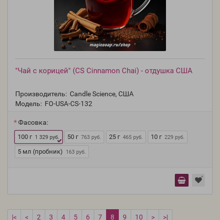
"Чай с корицей" (CS Cinnamon Chai) - отдушка США
Производитель:
Candle Science, США
Модель:
FO-USA-CS-132
Фасовка:
100 г
50 г
25 г
10 г
1 329 руб.
763 руб.
465 руб.
229 руб.
5 мл (пробник)
163 руб.
|<
<
2
3
4
5
6
7
8
9
10
>
>|