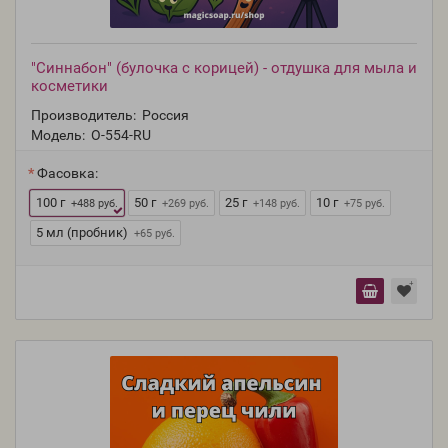
"Синнабон" (булочка с корицей) - отдушка для мыла и
косметики
Производитель:
Россия
Модель:
O-554-RU
Фасовка:
100 г
50 г
25 г
10 г
+488 руб.
+269 руб.
+148 руб.
+75 руб.
5 мл (пробник)
+65 руб.