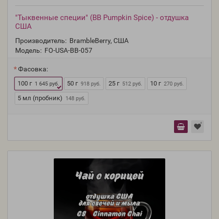
"Тыквенные специи" (BB Pumpkin Spice) - отдушка
США
Производитель:
BrambleBerry, США
Модель:
FO-USA-BB-057
Фасовка:
100 г
50 г
25 г
10 г
1 645 руб.
918 руб.
512 руб.
270 руб.
5 мл (пробник)
148 руб.