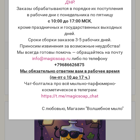
ДНР.
Заказы обрабатываются в порядке их поступления
в рабочие дни с понедельника по пятницу
"Сырой сахарный мандарин" (FC Raw Sugar Mandarin) -
с 10:00 до 17:00 МСК
,
отдушка США
кроме праздничных и государственных выходных
Производитель:
The Flaming, США
дней.
Модель:
FO-USA-FC-063
Сроки сборки заказов 3-5 рабочих дней.
Приносим извинения за возможные неудобства!
Фасовка:
Мы всегда готовы помочь — обращайтесь на почту
info@magicsoap.ru
либо по телефону
25 г
10 г
439 руб.
218 руб.
+79686626875
Мы обязательно ответим вам в рабочее время
(пн-пт с 10 до 17 ч.)
Чат-болталка про всё мыльно-парфюмерно-
косметическое в телеграм:
https://t.me/magicsoap_chat
С любовью, Магазин "Волшебное мыло"