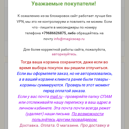
Уважаемые покупатели!
Модель:
O-205-FR
Фасовка:
К сожалению из-за блокировок сайт работает лучше без
VPN, мы это не контролируем и повлиять не можем. Если
100 г
50 г
25 г
10 г
886 руб.
488 руб.
268 руб.
118 руб.
что - пишите в мессенджеры по номеру
5 мл (пробник)
82 руб.
телефона
+79686626875, либо
о
бращайтесь на
почту
info@magicsoap.ru
Для более корректной работы сайта, пожалуйста,
авторизуйтесь
.
Тогда ваша корзина сохранится, даже если во
время выбора покупок вы решили отлучиться.
Если вы оформляете заказ, но не авторизовались,
а в вашей корзине клиента ранее были товары -
корзины суммируются.
Проверьте этот момент
перед оплатой заказа.
Если у вас почта
mail.ru
- проверяйте папку СПАМ
или отслеживайте нашу переписку в ваш адрес в
личном кабинете. Эта почта почти всегда режет
(удаляет) наши письма.
По возможности
пользуйтесь другим провайдером.
Доставка
.
Оплата
.
О магазине
.
Про доставку в