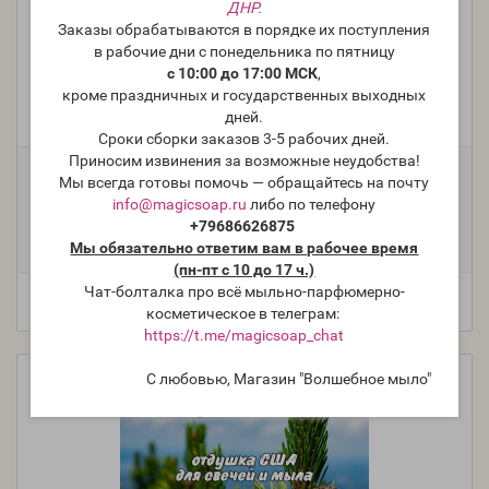
ДНР.
Заказы обрабатываются в порядке их поступления
в рабочие дни с понедельника по пятницу
"Голубая ель" (CS Blue Spruce) - отдушка США
с 10:00 до 17:00 МСК
,
кроме праздничных и государственных выходных
Производитель:
Candle Science, США
дней.
Модель:
FO-USA-CS-143
Сроки сборки заказов 3-5 рабочих дней.
Приносим извинения за возможные неудобства!
Фасовка:
Мы всегда готовы помочь — обращайтесь на почту
info@magicsoap.ru
либо по телефону
100 г
50 г
25 г
10 г
1 481 руб.
849 руб.
515 руб.
242 руб.
+79686626875
5 мл (пробник)
163 руб.
Мы обязательно ответим вам в рабочее время
(пн-пт с 10 до 17 ч.)
Чат-болталка про всё мыльно-парфюмерно-
косметическое в телеграм:
https://t.me/magicsoap_chat
С любовью, Магазин "Волшебное мыло"