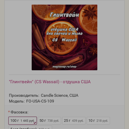
"Глинтвейн" (CS Wassail) - отдушка США
Производитель:
Candle Science, США
Модель:
FO-USA-CS-109
Фасовка:
100 г
50 г
25 г
10 г
1 445 руб.
738 руб.
439 руб.
218 руб.