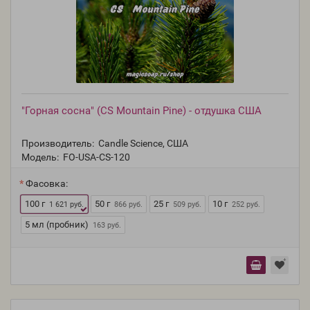
"Горная сосна" (CS Mountain Pine) - отдушка США
Производитель:
Candle Science, США
Модель:
FO-USA-CS-120
Фасовка:
100 г
50 г
25 г
10 г
1 621 руб.
866 руб.
509 руб.
252 руб.
5 мл (пробник)
163 руб.