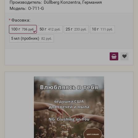
Производитель:
Düllberg Konzentra, Германия
Модель:
O-711-G
Фасовка:
100 г
50 г
25 г
10 г
736 руб.
412 руб.
233 руб.
111 руб.
5 мл (пробник)
82 руб.