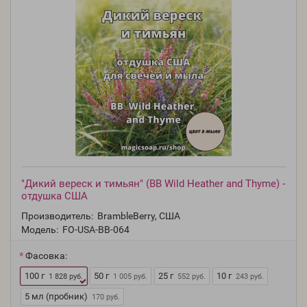
"Дикий вереск и тимьян" (BB Wild Heather and Thyme) -
отдушка США
Производитель:
BrambleBerry, США
Модель:
FO-USA-BB-064
Фасовка:
100 г
50 г
25 г
10 г
1 828 руб.
1 005 руб.
552 руб.
243 руб.
5 мл (пробник)
170 руб.