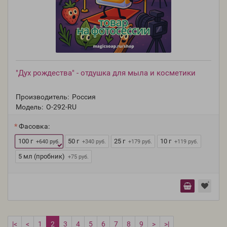
"Дух рождества" - отдушка для мыла и косметики
Производитель:
Россия
Модель:
O-292-RU
Фасовка:
100 г
50 г
25 г
10 г
+640 руб.
+340 руб.
+179 руб.
+119 руб.
5 мл (пробник)
+75 руб.
|<
<
1
2
3
4
5
6
7
8
9
>
>|