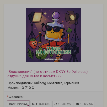
"Вдохновение" (по мотивам DKNY Be Delicious) -
отдушка для мыла и косметики
Производитель:
Düllberg Konzentra, Германия
Модель:
O-710-G
Фасовка:
100 г
50 г
25 г
10 г
+942 руб.
+518 руб.
+285 руб.
+125 руб.