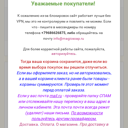
Уважаемые покупатели!
Модель:
FO-USA-NG-304
Фасовка:
К сожалению из-за блокировок сайт работает лучше без
VPN, мы это не контролируем и повлиять не можем. Если
100 г
50 г
25 г
10 г
1 290 руб.
703 руб.
399 руб.
197 руб.
что - пишите в мессенджеры по номеру
5 мл (пробник)
163 руб.
телефона
+79686626875, либо
о
бращайтесь на
почту
info@magicsoap.ru
Для более корректной работы сайта, пожалуйста,
авторизуйтесь
.
Тогда ваша корзина сохранится, даже если во
время выбора покупок вы решили отлучиться.
Если вы оформляете заказ, но не авторизовались,
а в вашей корзине клиента ранее были товары -
корзины суммируются.
Проверьте этот момент
перед оплатой заказа.
Если у вас почта
mail.ru
- проверяйте папку СПАМ
или отслеживайте нашу переписку в ваш адрес в
личном кабинете. Эта почта почти всегда режет
(удаляет) наши письма.
По возможности
пользуйтесь другим провайдером.
Доставка
.
Оплата
.
О магазине
.
Про доставку в