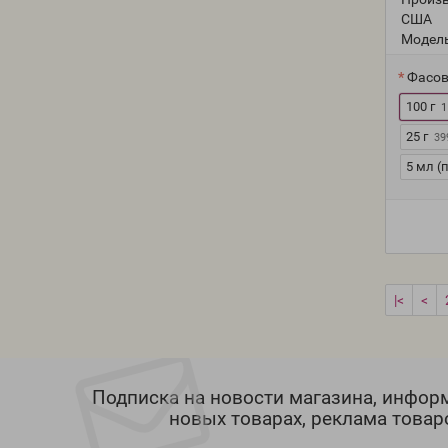
США
Модель
Фасов
100 г
1
25 г
39
5 мл (
|<
<
Подписка на новости магазина, инфор
новых товарах, реклама товар