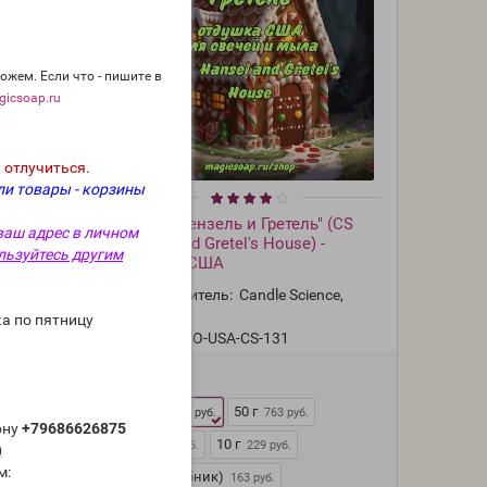
ожем. Если что - пишите в
icsoap.ru
 отлучиться.
ли товары - корзины
C
"Домик Гензель и Гретель" (CS
ваш адрес в личном
отдушка
Hansel and Gretel's House) -
льзуйтесь другим
отдушка США
, США
Производитель:
Candle Science,
США
а по пятницу
Модель:
FO-USA-CS-131
Фасовка:
100 г
50 г
1 329 руб.
763 руб.
ону
+79686626875
25 г
10 г
465 руб.
229 руб.
)
м:
5 мл (пробник)
163 руб.