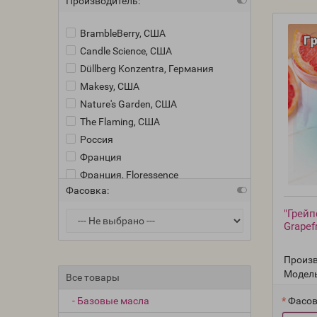
Производитель:
BrambleBerry, США
Candle Science, США
Düllberg Konzentra, Германия
Makesy, США
Nature's Garden, США
The Flaming, США
Россия
Франция
Франция, Floressence
Фасовка:
Франция, Jean Claude
"Грейп
Grapef
Произв
Модель
Все товары
- Базовые масла
Фасов