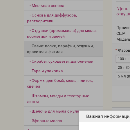
- Мыльная основа
"День в
отдуш
- Основа для диффузора,
растворители
Произв
- Отдушки (аромамасла) для мыла,
США
косметики и свечей
Модель
- Свечи: воски, парафин, отдушки,
Фасов
красители, фитили
100 г
1
- Скрабы, сухоцветы, дополнения
25 г
50
- Тара и упаковка
5 мл (
- Формы для бомб, мыла, плиток,
свечей
- Штампы, молды и текстурные
листы
- Щелочь для мыла с нуля
Важная информаци
- Эфирные масла