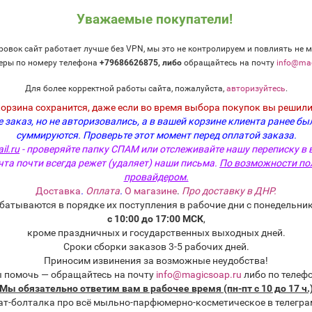
Уважаемые покупатели!
овок сайт работает лучше без VPN, мы это не контролируем и повлиять не м
еры по номеру телефона
+79686626875, либо
о
бращайтесь на почту
info@mag
Для более корректной работы сайта, пожалуйста,
авторизуйтесь
.
корзина сохранится, даже если во время выбора покупок вы решили
 заказ, но не авторизовались, а в вашей корзине клиента ранее бы
суммируются.
Проверьте этот момент перед оплатой заказа.
 вереск и тимьян" (BB Wild
"Дом Гензеля и Гретель" (F
il.ru
- проверяйте папку СПАМ или отслеживайте нашу переписку в 
r and Thyme) - отдушка
Hansel & Gretel's House) - 
чта почти всегда режет (удаляет) наши письма.
По возможности по
США
провайдером.
одитель:
BrambleBerry, США
Производитель:
The Flaming
Доставка
.
Оплата
.
О магазине
.
Про доставку в ДНР.
:
FO-USA-BB-064
Модель:
FO-USA-FC-081
батываются в порядке их поступления в рабочие дни с понедельник
с 10:00 до 17:00 МСК
,
ка:
Фасовка:
кроме праздничных и государственных выходных дней.
Сроки сборки заказов 3-5 рабочих дней.
50 г
100 г
50 г
 828 руб.
1 005 руб.
1 330 руб.
723 руб.
Приносим извинения за возможные неудобства!
10 г
25 г
10 г
2 руб.
243 руб.
380 руб.
168 руб.
ы помочь — обращайтесь на почту
info@magicsoap.ru
либо по телеф
Мы обязательно ответим вам в рабочее время (пн-пт с 10 до 17 ч.
пробник)
5 мл (пробник)
170 руб.
118 руб.
ат-болталка про всё мыльно-парфюмерно-косметическое в телегра