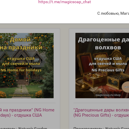
https://t.me/magicsoap_chat
С любовью, Маг
й на праздники" (NG Home
"Драгоценные дары волхв
lidays) - отдушка США
(NG Precious Gifts) - отду
одитель:
Nature's Garden,
Производитель:
Nature's Gar