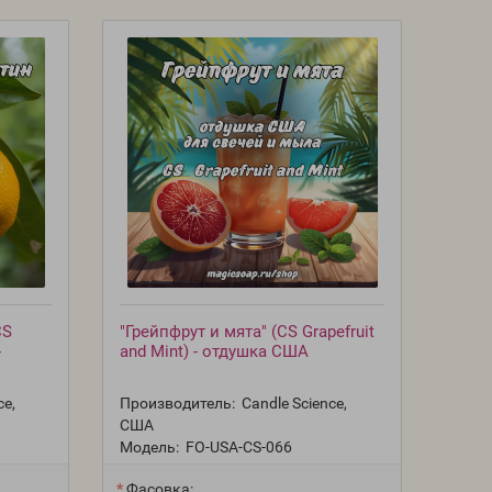
CS
"Грейпфрут и мята" (CS Grapefruit
-
and Mint) - отдушка США
ce,
Производитель:
Candle Science,
США
Модель:
FO-USA-CS-066
Фасовка: