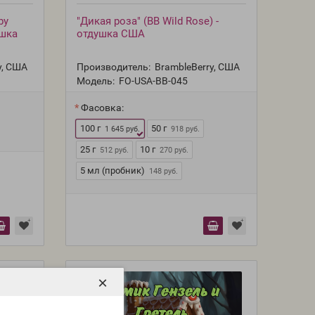
by
"Дикая роза" (BB Wild Rose) -
ушка
отдушка США
y, США
Производитель:
BrambleBerry, США
Модель:
FO-USA-BB-045
Фасовка:
100 г
50 г
1 645 руб.
918 руб.
25 г
10 г
512 руб.
270 руб.
5 мл (пробник)
148 руб.
×