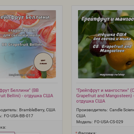
фрут Беллини" (BB
"Грейпфрут и мангостин" (
ruit Bellini) - отдушка США
Grapefruit and Mangosteen) 
отдушка США
одитель:
BrambleBerry, США
Производитель:
Candle Scien
:
FO-USA-BB-017
США
Модель:
FO-USA-CS-029
ка:
Фасовка: