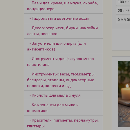
100 г
1
- Базы для крема, шампуня, скраба,
кондиционера
25 г
48
- Гидролаты и цветочные воды
5 мл (
- Декор: открытки, бирки, наклейки,
ленты, посыпка
- Загустители для спирта (для
антисептиков)
- Инструменты для фигурок мыла
пластилина
- Инструменты: весы, термометры,
блендеры, стаканы, индикаторные
полоски, палочки и т.д.
- Кислоты для мыла с нуля
- Компоненты для мыла и
косметики
- Красители, пигменты, перламутры,
глиттеры