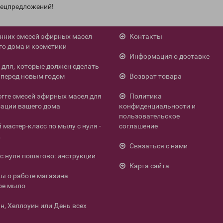
спецпредложений!
енних смесей эфирных масел
Контакты
го дома и косметики
Информация о доставке
л для, которые должен сделать
перед новым годом
Возврат товара
югге смесей эфирных масел для
Политика
ации вашего дома
конфиденциальности и
пользовательское
мастер-класс по мылу с нуля -
соглашение
.
Связаться с нами
с нуля пошагово: инструкции
Карта сайта
ы о работе магазина
ое мыло
н, Хеллоуин или День всех