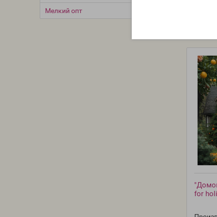
Мелкий опт
"Домо
for ho
Произв