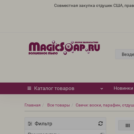
Совместная закупка отдушек США, пра
Везд
Каталог
товаров
Новинки
Главная
Все товары
Свечи: воски, парафин, отдуш
Фильтр