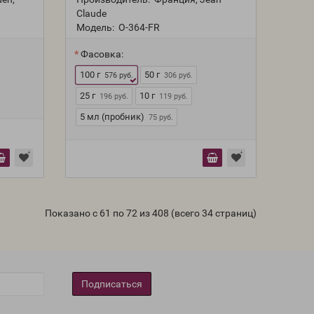
Claude
Модель:
O-364-FR
Фасовка:
100 г
50 г
576 руб.
306 руб.
25 г
10 г
196 руб.
119 руб.
5 мл (пробник)
75 руб.
Показано с 61 по 72 из 408 (всего 34 страниц)
Подписаться