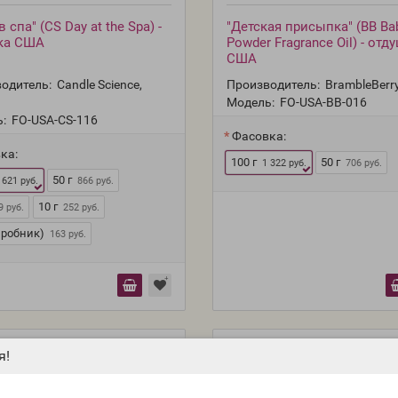
 спа" (CS Day at the Spa) -
"Детская присыпка" (BB Ba
ка США
Powder Fragrance Oil) - отд
США
одитель:
Candle Science,
Производитель:
BrambleBerr
Модель:
FO-USA-BB-016
:
FO-USA-CS-116
Фасовка:
ка:
100 г
50 г
1 322 руб.
706 руб.
50 г
 621 руб.
866 руб.
10 г
9 руб.
252 руб.
пробник)
163 руб.
я!