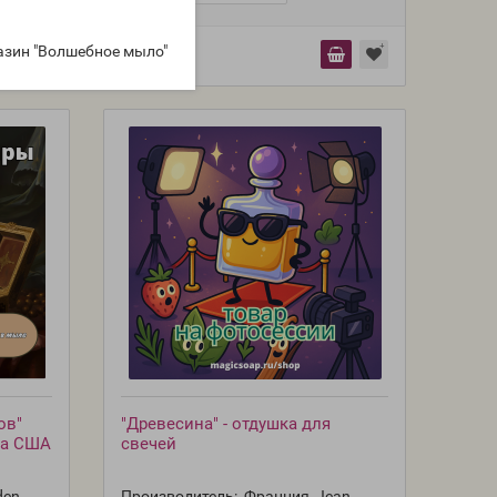
азин "Волшебное мыло"
ов"
"Древесина" - отдушка для
шка США
свечей
den,
Производитель:
Франция, Jean