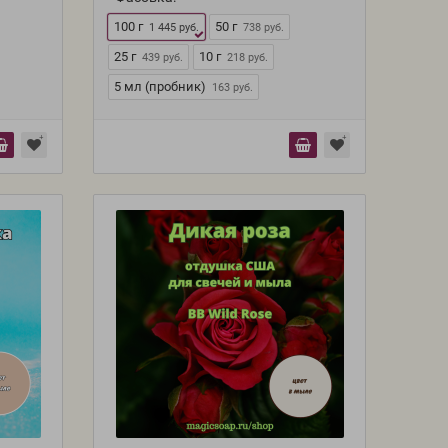
100 г
50 г
1 445 руб.
738 руб.
25 г
10 г
439 руб.
218 руб.
5 мл (пробник)
163 руб.