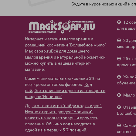
Будьте в курсе новых акций и 
12 ос
для ваше
Интернет магазин мыловарения и
20 де
домашней косметики "Волшебное мыло"
мыловар 
Magicsoap.ruВсё для домашнего
мыловарения и натуральной косметики
25+ х
можно купить в нашем интернет-
ароматиз
магазине.
Живой 
Самым внимательным - скидка 3% на
обучение
всё, кроме оптовых фасовок.
Код
найдёте в описании одного из товаров в
Мыло 
разделе "Новинки"
Да, это такая игра "найди код скидки".
Отзыв
Нужно открыть раздел "Новинки",
Волшебн
нажать на новые товары и прочесть
описание. Обычно код находится в
Самай
одной из в первых 5-7 позиций.
святых