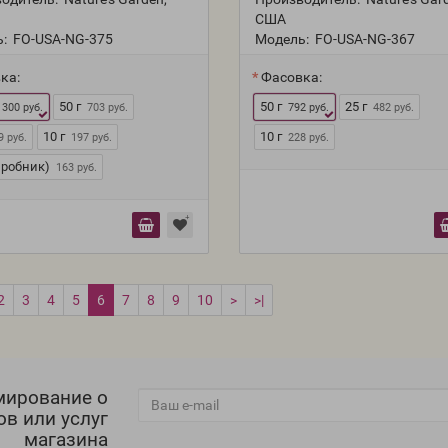
США
:
FO-USA-NG-375
Модель:
FO-USA-NG-367
ка:
Фасовка:
50 г
50 г
25 г
 300 руб.
703 руб.
792 руб.
482 руб.
10 г
10 г
9 руб.
197 руб.
228 руб.
пробник)
163 руб.
2
3
4
5
6
7
8
9
10
>
>|
мирование о
ов или услуг
магазина