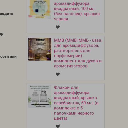
аромадиффузора
квадратный, 100 мл
оводить
(без палочек), крышка
черная
ор
MMB (ММВ, ММБ - база
для аромадиффузора,
растворитель для
парфюмерии) -
ости или
компонент для духов и
ароматизаторов
Флакон для
аромадиффузора
квадратный, крышка
серебристая, 50 мл, (в
комплекте с 5
палочками черного
цвета)