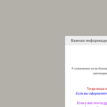
Важная информаци
К сожалению из-за блокир
мессендж
Тогда ваша 
Если вы оформляете
Если у вас почта
ma