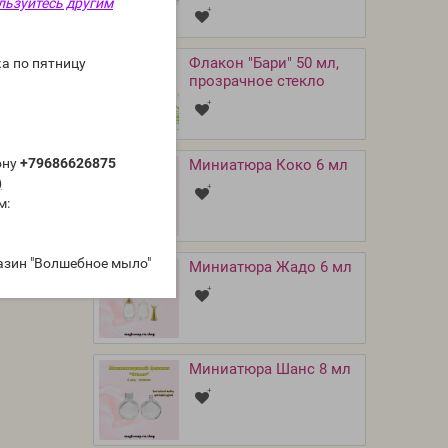
льзуйтесь другим
Флакон "Бари" 50 мл,
а по пятницу
прозрачное стекло
ону
+79686626875
Миниатюра Коко 6 мл
)
м:
азин "Волшебное мыло"
Миниатюра Жадо 6 мл
Миниатюра Шанс 8 мл