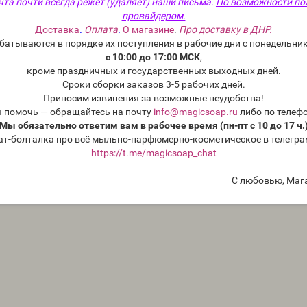
чта почти всегда режет (удаляет) наши письма.
По возможности по
провайдером.
Доставка
.
Оплата
.
О магазине
.
Про доставку в ДНР.
батываются в порядке их поступления в рабочие дни с понедельник
с 10:00 до 17:00 МСК
,
кроме праздничных и государственных выходных дней.
Сроки сборки заказов 3-5 рабочих дней.
Приносим извинения за возможные неудобства!
ы помочь — обращайтесь на почту
info@magicsoap.ru
либо по телеф
Мы обязательно ответим вам в рабочее время (пн-пт с 10 до 17 ч.
ат-болталка про всё мыльно-парфюмерно-косметическое в телегра
https://t.me/magicsoap_chat
С любовью, Маг