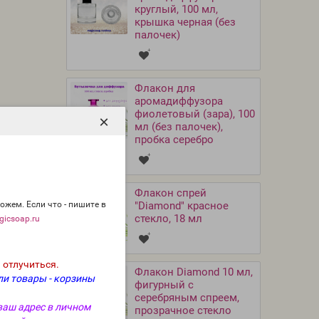
круглый, 100 мл,
крышка черная (без
палочек)
Флакон для
аромадиффузора
фиолетовый (зара), 100
×
мл (без палочек),
пробка серебро
Флакон спрей
ожем. Если что - пишите в
"Diamond" красное
стекло, 18 мл
icsoap.ru
 отлучиться.
Флакон Diamond 10 мл,
ли товары - корзины
фигурный с
серебряным спреем,
ваш адрес в личном
прозрачное cтекло