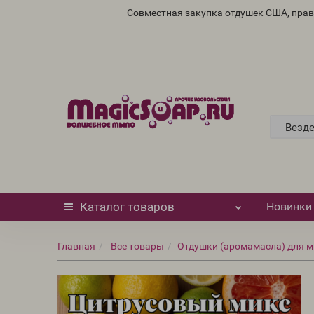
Совместная закупка отдушек США, пра
Везд
Каталог
товаров
Новинки
Главная
Все товары
Отдушки (аромамасла) для м