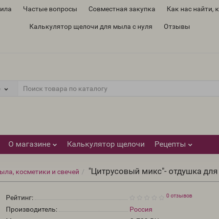
вила
Частые вопросы
Совместная закупка
Как нас найти, 
Калькулятор щелочи для мыла с нуля
Отзывы
е
О магазине
Калькулятор щелочи
Рецепты
"Цитрусовый микс"- отдушка дл
ыла, косметики и свечей
0 отзывов
Рейтинг:
Производитель:
Россия