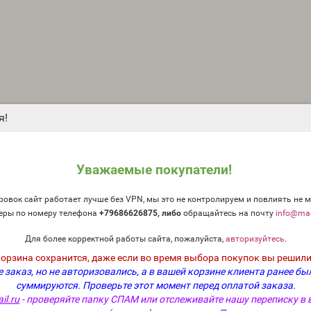
я!
Уважаемые покупатели!
овок сайт работает лучше без VPN, мы это не контролируем и повлиять не м
еры по номеру телефона
+79686626875, либо
о
бращайтесь на почту
info@mag
Для более корректной работы сайта, пожалуйста,
авторизуйтесь
.
корзина сохранится, даже если во время выбора покупок вы решили
 заказ, но не авторизовались, а в вашей корзине клиента ранее бы
суммируются.
Проверьте этот момент перед оплатой заказа.
il.ru
- проверяйте папку СПАМ или отслеживайте нашу переписку в 