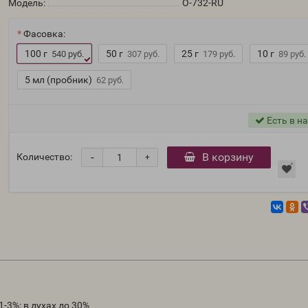
Модель:
O-732-RU
Фасовка:
100 г
50 г
25 г
10 г
540 руб.
307 руб.
179 руб.
89 руб.
5 мл (пробник)
62 руб.
Есть в н
-
В корзину
Количество:
+
-3%; в духах до 30%