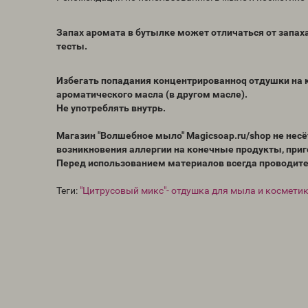
Запах аромата в бутылке может отличаться от запах
тесты.
Избегать попадания концентрированноq отдушки на к
ароматического масла (в другом масле).
Не употреблять внутрь.
Магазин "Волшебное мыло" Magicsoap.ru/shop не нес
возникновения аллергии на конечные продукты, при
Перед использованием материалов всегда проводите
Теги:
"Цитрусовый микс"- отдушка для мыла и космети