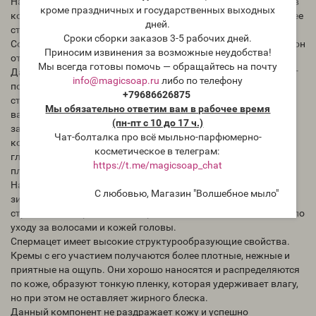
На сегодняшний день животный практически не применяют в
кроме праздничных и государственных выходных
косметологии, популярен именно растительный, так как более
дней.
стабилен в эмульсиях.
Сроки сборки заказов 3-5 рабочих дней.
Состав спермацета близок к кожному жиру, благодаря чему он
Приносим извинения за возможные неудобства!
отлично питает, увлажняет и регенерирует кожные покровы.
Мы всегда готовы помочь — обращайтесь на почту
Данный актив подходит для всех типов кожи, особенно будет
info@magicsoap.ru
либо по телефону
полезен для сухой и раздражённой, для кожи с признаками
+79686626875
старения как омолаживающий компонент, после солнечных
Мы обязательно ответим вам в рабочее время
ванн и ожогов как бактерицидное, смягчающее и
(пн-пт с 10 до 17 ч.)
заживляющее средство. Отлично ухаживает за огрубевшей
Чат-болталка про всё мыльно-парфюмерно-
кожей локтей, коленей, стоп, делает их более мягкими и
косметическое в телеграм:
гладкими. С этим хорошо справляются уходовые массажные
https://t.me/magicsoap_chat
плитки с растительным спермацетом.
На базе цетилпальмитата изготавливают кольд-кремы –
С любовью, Магазин "Волшебное мыло"
зимние кремы для защиты от ветра и средства для людей
страдающих дерматитами. Применяется также в косметике по
уходу за волосами и кожей головы.
Спермацет имеет высокие структурообразующие свойства.
Кремы с его участием получаются более плотные, нежные и
приятные на ощупь. Они хорошо наносятся и распределяются
по коже, образуют тонкую пленку, которая удерживает влагу,
но при этом не оставляет жирного блеска.
Данный компонент не раздражает кожу и успешно