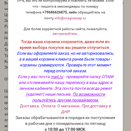
VPN, мы это не контролируем и повлиять не можем. Если
Внешний вид при 25°С: Однородная масса, может быть в виде
что - пишите в мессенджеры по номеру
чешуек, стружки или гранул
телефона
+79686626875, либо
о
бращайтесь на
Цвет: От белого до молочного
почту
info@magicsoap.ru
Запах: Специфический слабый
Растворимость: в эфирных маслах, горячем спирте, эфире,
Для более корректной работы сайта, пожалуйста,
ацетоне
авторизуйтесь
.
Нерастворим: в воде
Тогда ваша корзина сохранится, даже если во
Дозировка: 2-15%
время выбора покупок вы решили отлучиться.
Температура плавления: 50°С
Если вы оформляете заказ, но не авторизовались,
Температура каплепадения,°С: 54-58
а в вашей корзине клиента ранее были товары -
Кислотное число, мг КОН/г, не более: 2,0
корзины суммируются.
Проверьте этот момент
Эфирное число, мг КОН/г, не более: 106-112
перед оплатой заказа.
Если у вас почта
mail.ru
- проверяйте папку СПАМ
ОПИСАНИЕ КОМПОНЕНТА
или отслеживайте нашу переписку в ваш адрес в
личном кабинете. Эта почта почти всегда режет
Цетил пальмитат создан синтетически, но из растительного
(удаляет) наши письма.
По возможности
сырья – пальмового масла. Состоит из сложного эфира
пользуйтесь другим провайдером.
цетилового спирта и пальмитиновой кислоты. В нем также
Доставка
.
Оплата
.
О магазине
.
Про доставку в
содержатся свободные спирты: цетиловый, октадециловый и
ДНР.
эйкозиловый. По своим свойствам является аналогом
Заказы обрабатываются в порядке их поступления
спермацета животного происхождения, который находится в
в рабочие дни с понедельника по пятницу
жире кашалота и значится как ценное косметическое сырье.
с 10:00 до 17:00 МСК
,