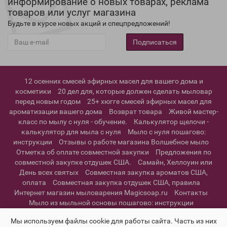
информирование о новых товарах, реклама
товаров или услуг магазина
Будьте в курсе новых акций и спецпредложений!
Подписаться
12 осенних смесей эфирных масел для вашего дома и
косметики
20 дел для, которые должен сделать мыловар
перед новым годом
25+ хюгге смесей эфирных масел для
ароматизации вашего дома
Возврат товара
Живой мастер-
класс по мылу с нуля - обучение.
Калькулятор щелочи -
калькулятор для мыла с нуля
Мыло с нуля пошагово:
инструкции
Отзывы о работе магазина Волшебное мыло
Отметка об оплате совместной закупки
Предложения по
совместной закупке отдушек США.
Самайн, Хеллоуин или
День всех святых
Совместная закупка ароматов США,
оплата
Совместная закупка отдушек США, правила
Интернет магазин мыловарения Magicsoap.ru
Контакты
Мыло из мыльной основы пошагово: инструкции
Информация о доставке
Политика конфиденциальности и
Мы используем файлы cookie для работы сайта. Часть из них
пользовательское соглашение