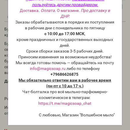
пользуйтесь другим провайдером.
Доставка
.
Оплата
.
О магазине
.
Про доставку в
ДНР.
0
0
Описание
Отзывы
Вопрос - Ответ
Заказы обрабатываются в порядке их поступления
в рабочие дни с понедельника по пятницу
Бургундский (CS Burgundy Liquid Candle Dye) - жидкий
с 10:00 до 17:00 МСК
,
краситель для свечей, США
кроме праздничных и государственных выходных
Бургундский жидкий краситель для свечей дает цвет от
дней.
светлого до пыльно-розового в зависимости от типа воска и
Сроки сборки заказов 3-5 рабочих дней.
количества используемого красителя. В соевом воске
Приносим извинения за возможные неудобства!
бургундский краситель для свечей обычно дает оттенки от
Мы всегда готовы помочь — обращайтесь на почту
светлого до среднего; тогда как парафин может
info@magicsoap.ru
либо по телефону
варьироваться от пастельных до глубоких оттенков.
+79686626875
Мы обязательно ответим вам в рабочее время
Для проверки необходимо проводить тесты.
(пн-пт с 10 до 17 ч.)
Чат-болталка про всё мыльно-парфюмерно-
косметическое в телеграм:
Рекомендации по использованию
https://t.me/magicsoap_chat
Использование: 3 капли/450 грамм для более светлого
оттенка или 6 капель/450 грамм для более темного оттенка.
С любовью, Магазин "Волшебное мыло"