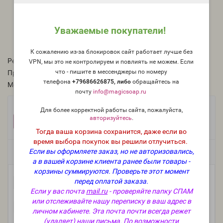
Уважаемые покупатели!
К сожалению из-за блокировок сайт работает лучше без
Рейтинг:
VPN, мы это не контролируем и повлиять не можем. Если
что - пишите в мессенджеры по номеру
Производитель:
Candle Science, США
телефона
+79686626875, либо
о
бращайтесь на
Модель:
dye-USA-CS-02
почту
info@magicsoap.ru
Фасовка:
Для более корректной работы сайта, пожалуйста,
авторизуйтесь
.
10 г
+234 руб.
Тогда ваша корзина сохранится, даже если во
время выбора покупок вы решили отлучиться.
Если вы оформляете заказ, но не авторизовались,
Есть в наличии
а в вашей корзине клиента ранее были товары -
корзины суммируются.
Проверьте этот момент
перед оплатой заказа.
-
В корзину
+
Если у вас почта
mail.ru
- проверяйте папку СПАМ
или отслеживайте нашу переписку в ваш адрес в
личном кабинете. Эта почта почти всегда режет
(удаляет) наши письма.
По возможности