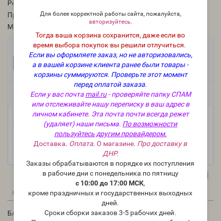
Рейтинг:
Для более корректной работы сайта, пожалуйста,
Производитель:
Китай
авторизуйтесь
.
Модель:
i-134
Тогда ваша корзина сохранится, даже если во
время выбора покупок вы решили отлучиться.
Фасовка:
Если вы оформляете заказ, но не авторизовались,
1 шт.
1 297 руб.
а в вашей корзине клиента ранее были товары -
корзины суммируются.
Проверьте этот момент
перед оплатой заказа.
Если у вас почта
mail.ru
- проверяйте папку СПАМ
Есть в наличии
или отслеживайте нашу переписку в ваш адрес в
личном кабинете. Эта почта почти всегда режет
-
В корзину
(удаляет) наши письма.
По возможности
+
пользуйтесь другим провайдером.
Доставка
.
Оплата
.
О магазине
.
Про доставку в
ДНР.
Заказы обрабатываются в порядке их поступления
в рабочие дни с понедельника по пятницу
с 10:00 до 17:00 МСК
,
0
0
кроме праздничных и государственных выходных
Описание
Отзывы
Вопрос - Ответ
дней.
Сроки сборки заказов 3-5 рабочих дней.
Блендер погружной нужен вам, если вы собрались варить