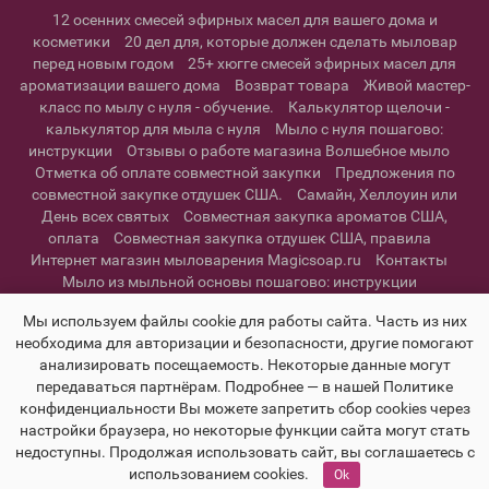
12 осенних смесей эфирных масел для вашего дома и
косметики
20 дел для, которые должен сделать мыловар
перед новым годом
25+ хюгге смесей эфирных масел для
ароматизации вашего дома
Возврат товара
Живой мастер-
класс по мылу с нуля - обучение.
Калькулятор щелочи -
калькулятор для мыла с нуля
Мыло с нуля пошагово:
инструкции
Отзывы о работе магазина Волшебное мыло
Отметка об оплате совместной закупки
Предложения по
совместной закупке отдушек США.
Самайн, Хеллоуин или
День всех святых
Совместная закупка ароматов США,
оплата
Совместная закупка отдушек США, правила
Интернет магазин мыловарения Magicsoap.ru
Контакты
Мыло из мыльной основы пошагово: инструкции
Информация о доставке
Политика конфиденциальности и
Мы используем файлы cookie для работы сайта. Часть из них
пользовательское соглашение
необходима для авторизации и безопасности, другие помогают
анализировать посещаемость. Некоторые данные могут
передаваться партнёрам. Подробнее — в нашей Политике
конфиденциальности Вы можете запретить сбор cookies через
настройки браузера, но некоторые функции сайта могут стать
недоступны. Продолжая использовать сайт, вы соглашаетесь с
использованием cookies.
Ok