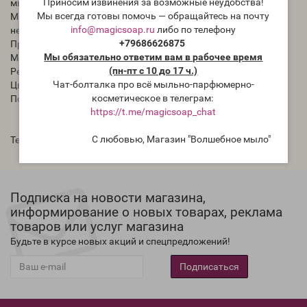
Приносим извинения за возможные неудобства!
мыло с нуля.
Мы всегда готовы помочь — обращайтесь на почту
Материал корпуса - пластик, ножка - пластик, нож -
info@magicsoap.ru
либо по телефону
нержавеющая сталь.
+79686626875
Проводной, питание от сети 220V.
Мы обязательно ответим вам в рабочее время
Мощность, Вт: 300
(пн-пт с 10 до 17 ч.)
Режимы работы: один скоростной режим.
Чат-болталка про всё мыльно-парфюмерно-
Цвет: черный
косметическое в телеграм:
Поставляется без коробки.
https://t.me/magicsoap_chat
С любовью, Магазин "Волшебное мыло"
Теги:
блендер для мыла с нуля
,
для мыла с нуля
Подписка на новости магазина,
информирование о новых товарах, реклама
товаров или услуг магазина
Будьте в курсе новых акций и спецпредложений!
Подписаться