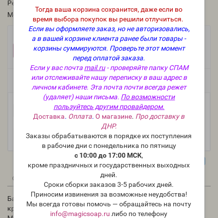
Рейтинг:
Тогда ваша корзина сохранится, даже если во
Модель:
U-tara-169
время выбора покупок вы решили отлучиться.
Если вы оформляете заказ, но не авторизовались,
Фасовка:
а в вашей корзине клиента ранее были товары -
корзины суммируются.
Проверьте этот момент
1 шт.
+49 руб.
перед оплатой заказа.
Если у вас почта
mail.ru
- проверяйте папку СПАМ
или отслеживайте нашу переписку в ваш адрес в
Есть в наличии
личном кабинете. Эта почта почти всегда режет
(удаляет) наши письма.
По возможности
пользуйтесь другим провайдером.
-
В корзину
+
Доставка
.
Оплата
.
О магазине
.
Про доставку в
ДНР.
Заказы обрабатываются в порядке их поступления
в рабочие дни с понедельника по пятницу
с 10:00 до 17:00 МСК
,
кроме праздничных и государственных выходных
дней.
0
0
Описание
Отзывы
Вопрос - Ответ
Сроки сборки заказов 3-5 рабочих дней.
Приносим извинения за возможные неудобства!
Банка 50 мл пластик глянцевый, черная с черной винтовой
Мы всегда готовы помочь — обращайтесь на почту
крышкой, вкладышем.
info@magicsoap.ru
либо по телефону