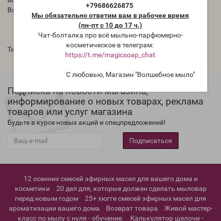
Материал Полипропилен.
+79686626875
Высота 44мм Диаметр 51мм
Мы обязательно ответим вам в рабочее время
(пн-пт с 10 до 17 ч.)
Чат-болталка про всё мыльно-парфюмерно-
косметическое в телеграм:
Теги:
Тара и упаковка
https://t.me/magicsoap_chat
С любовью, Магазин "Волшебное мыло"
Подписка на новости магазина,
информирование о новых товарах, реклама
товаров или услуг магазина
Будьте в курсе новых акций и спецпредложений!
Подписаться
12 осенних смесей эфирных масел для вашего дома и
косметики
20 дел для, которые должен сделать мыловар
перед новым годом
25+ хюгге смесей эфирных масел для
ароматизации вашего дома
Возврат товара
Живой мастер-
класс по мылу с нуля - обучение.
Калькулятор щелочи -