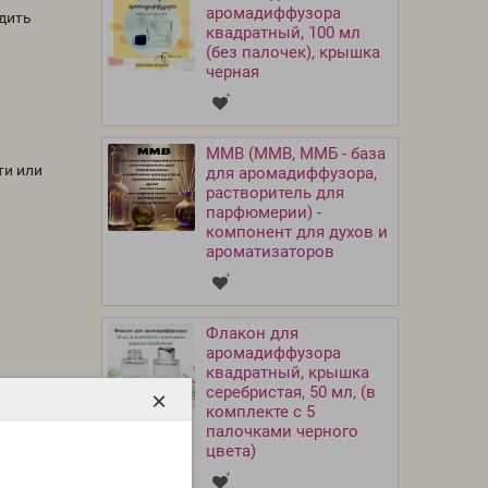
аромадиффузора
одить
квадратный, 100 мл
(без палочек), крышка
черная
MMB (ММВ, ММБ - база
ти или
для аромадиффузора,
растворитель для
парфюмерии) -
компонент для духов и
ароматизаторов
Флакон для
аромадиффузора
квадратный, крышка
серебристая, 50 мл, (в
×
комплекте с 5
палочками черного
цвета)