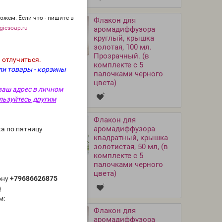
ожем. Если что - пишите в
Флакон для
icsoap.ru
аромадиффузора
круглый, крышка
золотая, 100 мл.
Прозрачный. (в
 отлучиться.
комплекте с 5
ли товары - корзины
палочками черного
цвета)
ваш адрес в личном
льзуйтесь другим
Флакон для
аромадиффузора
а по пятницу
квадратный, крышка
золотистая, 50 мл, (в
комплекте с 5
палочками черного
цвета)
ону
+79686626875
)
м:
Флакон для
аромадиффузора