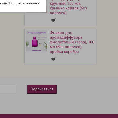
азин "Волшебное мыло"
круглый, 100 мл,
крышка черная (без
палочек)
Флакон для
аромадиффузора
фиолетовый (зара), 100
мл (без палочек),
пробка серебро
Подписаться