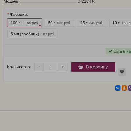
Модель:
O-226-FR
Фасовка:
100 г
50 г
25 г
10 г
1 155 руб.
635 руб.
349 руб.
153 р
5 мл (пробник)
107 руб.
Есть в н
-
В корзину
Количество:
+