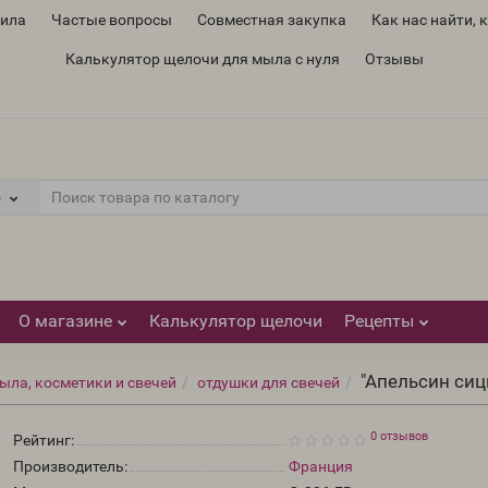
вила
Частые вопросы
Совместная закупка
Как нас найти, 
Калькулятор щелочи для мыла с нуля
Отзывы
е
О магазине
Калькулятор щелочи
Рецепты
"Апельсин сиц
ыла, косметики и свечей
отдушки для свечей
0 отзывов
Рейтинг:
Производитель:
Франция