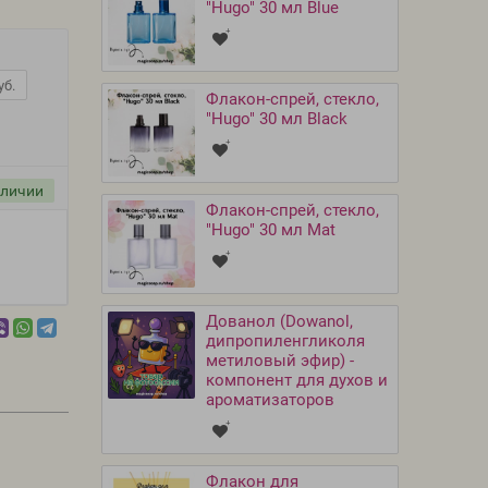
"Hugo" 30 мл Blue
уб.
Флакон-спрей, стекло,
"Hugo" 30 мл Black
аличии
Флакон-спрей, стекло,
"Hugo" 30 мл Mat
Дованол (Dowanol,
дипропиленгликоля
метиловый эфир) -
компонент для духов и
ароматизаторов
Флакон для