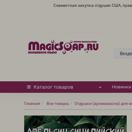
Совместная закупка отдушек США, пра
Везд
Каталог
товаров
Новинки
Главная
Все товары
Отдушки (аромамасла) для м