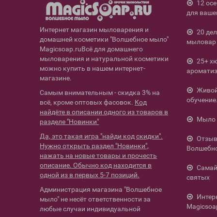
12 ос
для ваше
Интернет магазин мыловарения и
20 де
домашней косметики "Волшебное мыло"
мыловар 
Magicsoap.ruВсё для домашнего
мыловарения и натуральной косметики
25+ х
можно купить в нашем интернет-
ароматиз
магазине.
Живой 
Самым внимательным - скидка 3% на
обучение
всё, кроме оптовых фасовок.
Код
найдёте в описании одного из товаров в
Мыло 
разделе "Новинки"
Да, это такая игра "найди код скидки".
Отзыв
Нужно открыть раздел "Новинки",
Волшебн
нажать на новые товары и прочесть
описание. Обычно код находится в
Самай
одной из в первых 5-7 позиций.
святых
Администрация магазина "Волшебное
Интер
мыло" не несёт ответственности за
Magicsoa
любые случаи индивидуальной