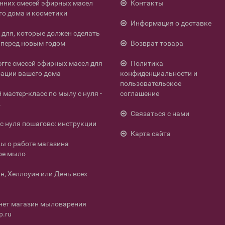
енних смесей эфирных масел
Контакты
го дома и косметики
Информация о доставке
л для, которые должен сделать
перед новым годом
Возврат товара
югге смесей эфирных масел для
Политика
ации вашего дома
конфиденциальности и
пользовательское
мастер-класс по мылу с нуля -
соглашение
.
Связаться с нами
с нуля пошагово: инструкции
Карта сайта
ы о работе магазина
ое мыло
н, Хеллоуин или День всех
нет магазин мыловарения
p.ru