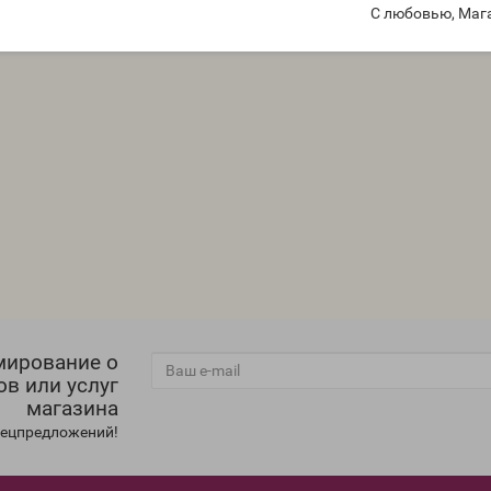
С любовью, Маг
мирование о
ов или услуг
магазина
спецпредложений!