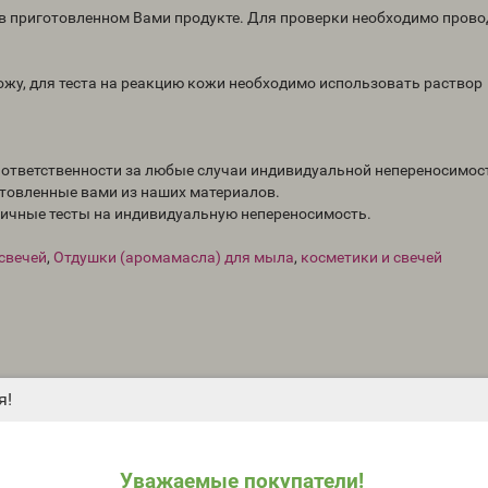
 в приготовленном Вами продукте. Для проверки необходимо пров
жу, для теста на реакцию кожи необходимо использовать раствор
т ответственности за любые случаи индивидуальной непереносимос
отовленные вами из наших материалов.
личные тесты на индивидуальную непереносимость.
 свечей
,
Отдушки (аромамасла) для мыла
,
косметики и свечей
я!
Уважаемые покупатели!