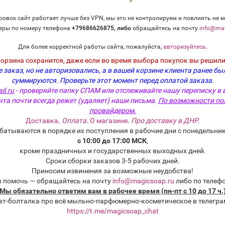
овок сайт работает лучше без VPN, мы это не контролируем и повлиять не м
еры по номеру телефона
+79686626875, либо
о
бращайтесь на почту
info@mag
Для более корректной работы сайта, пожалуйста,
авторизуйтесь
.
корзина сохранится, даже если во время выбора покупок вы решили
 заказ, но не авторизовались, а в вашей корзине клиента ранее бы
суммируются.
Проверьте этот момент перед оплатой заказа.
il.ru
- проверяйте папку СПАМ или отслеживайте нашу переписку в 
чта почти всегда режет (удаляет) наши письма.
По возможности по
провайдером.
Доставка
.
Оплата
.
О магазине
.
Про доставку в ДНР.
батываются в порядке их поступления в рабочие дни с понедельник
с 10:00 до 17:00 МСК
,
кроме праздничных и государственных выходных дней.
Сроки сборки заказов 3-5 рабочих дней.
Приносим извинения за возможные неудобства!
ы помочь — обращайтесь на почту
info@magicsoap.ru
либо по телеф
Мы обязательно ответим вам в рабочее время (пн-пт с 10 до 17 ч.
ат-болталка про всё мыльно-парфюмерно-косметическое в телегра
https://t.me/magicsoap_chat