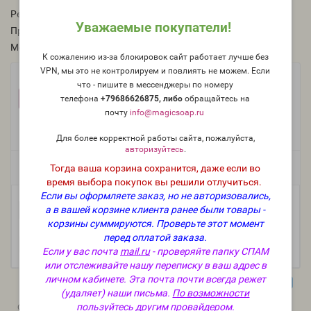
Рейтинг:
Уважаемые покупатели!
Производитель:
Россия
Модель:
O-374-RU
К сожалению из-за блокировок сайт работает лучше без
VPN, мы это не контролируем и повлиять не можем. Если
Фасовка:
что - пишите в мессенджеры по номеру
100 г
50 г
25 г
телефона
+79686626875, либо
о
бращайтесь на
594 руб.
321 руб.
175 руб.
почту
info@magicsoap.ru
10 г
5 мл (пробник)
119 руб.
75 руб.
Для более корректной работы сайта, пожалуйста,
авторизуйтесь
.
Тогда ваша корзина сохранится, даже если во
Есть в наличии
время выбора покупок вы решили отлучиться.
Если вы оформляете заказ, но не авторизовались,
-
В корзину
а в вашей корзине клиента ранее были товары -
+
корзины суммируются.
Проверьте этот момент
перед оплатой заказа.
Если у вас почта
mail.ru
- проверяйте папку СПАМ
или отслеживайте нашу переписку в ваш адрес в
личном кабинете. Эта почта почти всегда режет
(удаляет) наши письма.
По возможности
0
0
пользуйтесь другим провайдером.
Описание
Отзывы
Вопрос - Ответ