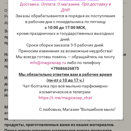
Доставка
.
Оплата
.
О магазине
.
Про доставку в
ДНР.
Отдушка для мыла и косметических средств.
Заказы обрабатываются в порядке их поступления
Рекомендации по использованию: в мыле и косметике 1-3%; в
в рабочие дни с понедельника по пятницу
духах до 30%
с 10:00 до 17:00 МСК
,
Запах аромата в бутылке может отличаться от запаха в
кроме праздничных и государственных выходных
приготовленном Вами продукте. Для проверки необходимо
дней.
проводить тесты.
Сроки сборки заказов 3-5 рабочих дней.
Приносим извинения за возможные неудобства!
Нет никаких сведений, как ведёт себя отдушка в мыле с нуля
Мы всегда готовы помочь — обращайтесь на почту
ХОЛОДНЫМ способом. Всегда тестируйте отдушки перед
info@magicsoap.ru
либо по телефону
применением.
+79686626875
Мы обязательно ответим вам в рабочее время
Избегать попадания концентрированноq отдушки на кожу,
(пн-пт с 10 до 17 ч.)
для теста на реакцию кожи необходимо использовать
Чат-болталка про всё мыльно-парфюмерно-
раствор ароматического масла (в другом масле).
косметическое в телеграм:
Не употреблять внутрь.
https://t.me/magicsoap_chat
Магазин "Волшебное мыло" Magicsoap.ru/shop не несёт
С любовью, Магазин "Волшебное мыло"
ответственности за любые случаи индивидуальной
непереносимости или возникновения аллергии на конечные
продукты, приготовленные вами из наших материалов.
Перед использованием материалов всегда проводите