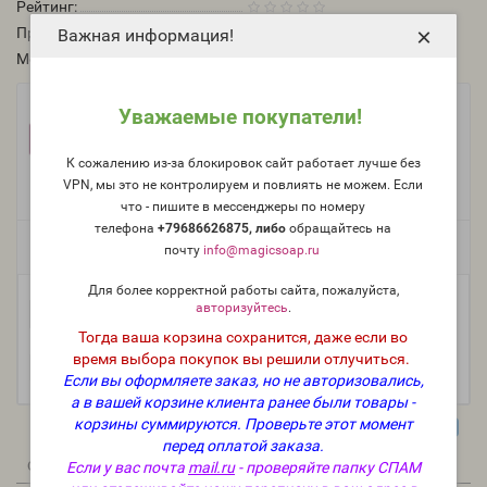
Рейтинг:
×
Производитель:
Франция
Важная информация!
Модель:
O-212-FR
Фасовка:
Уважаемые покупатели!
100 г
50 г
25 г
1 333 руб.
709 руб.
386 руб.
К сожалению из-за блокировок сайт работает лучше без
10 г
5 мл (пробник)
168 руб.
75 руб.
VPN, мы это не контролируем и повлиять не можем. Если
что - пишите в мессенджеры по номеру
телефона
+79686626875, либо
о
бращайтесь на
Есть в наличии
почту
info@magicsoap.ru
Для более корректной работы сайта, пожалуйста,
авторизуйтесь
.
-
В корзину
+
Тогда ваша корзина сохранится, даже если во
время выбора покупок вы решили отлучиться.
Если вы оформляете заказ, но не авторизовались,
а в вашей корзине клиента ранее были товары -
корзины суммируются.
Проверьте этот момент
перед оплатой заказа.
0
1
Описание
Отзывы
Вопрос - Ответ
Если у вас почта
mail.ru
- проверяйте папку СПАМ