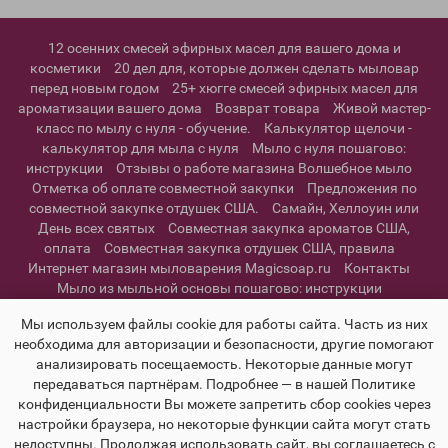
12 осенних смесей эфирных масел для вашего дома и
косметики
20 дел для, которые должен сделать мыловар
перед новым годом
25+ хюгге смесей эфирных масел для
ароматизации вашего дома
Возврат товара
Живой мастер-
класс по мылу с нуля - обучение.
Калькулятор щелочи -
калькулятор для мыла с нуля
Мыло с нуля пошагово:
инструкции
Отзывы о работе магазина Волшебное мыло
Отметка об оплате совместной закупки
Предложения по
совместной закупке отдушек США.
Самайн, Хеллоуин или
День всех святых
Совместная закупка ароматов США,
оплата
Совместная закупка отдушек США, правила
Интернет магазин мыловарения Magicsoap.ru
Контакты
Мыло из мыльной основы пошагово: инструкции
Информация о доставке
Политика конфиденциальности и
Мы используем файлы cookie для работы сайта. Часть из них
пользовательское соглашение
необходима для авторизации и безопасности, другие помогают
анализировать посещаемость. Некоторые данные могут
передаваться партнёрам. Подробнее — в нашей Политике
конфиденциальности Вы можете запретить сбор cookies через
настройки браузера, но некоторые функции сайта могут стать
недоступны. Продолжая использовать сайт, вы соглашаетесь с