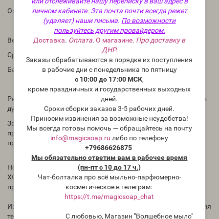
или отслеживайте нашу переписку в ваш адрес в
личном кабинете. Эта почта почти всегда режет
Отдушка для мыла и косметических средств.
(удаляет) наши письма.
По возможности
пользуйтесь другим провайдером.
Доставка
.
Оплата
.
О магазине
.
Про доставку в
Верхние ноты: Бергамот, Лимон, Грейпфрут, Лайм
ДНР.
Средние ноты: Благовония, Жасмин, Фиалка
Заказы обрабатываются в порядке их поступления
в рабочие дни с понедельника по пятницу
Базовые ноты: Амбра, Мускус, Ваниль, Сандаловое дерево
с 10:00 до 17:00 МСК
,
кроме праздничных и государственных выходных
дней.
Рекомендации по использованию: в мыле и косметике 1-3%; в
Сроки сборки заказов 3-5 рабочих дней.
духах до 30%
Приносим извинения за возможные неудобства!
Запах аромата в бутылке может отличаться от запаха в
Мы всегда готовы помочь — обращайтесь на почту
приготовленном Вами продукте. Для проверки необходимо
info@magicsoap.ru
либо по телефону
проводить тесты.
+79686626875
Мы обязательно ответим вам в рабочее время
(пн-пт с 10 до 17 ч.)
Нет никаких сведений, как ведёт себя отдушка в мыле с нуля
Чат-болталка про всё мыльно-парфюмерно-
ХОЛОДНЫМ способом. Всегда тестируйте отдушки перед
косметическое в телеграм:
применением.
https://t.me/magicsoap_chat
Избегать попадания концентрированноq отдушки на кожу, для
С любовью, Магазин "Волшебное мыло"
теста на реакцию кожи необходимо использовать раствор