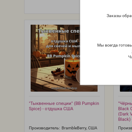
Заказы обра
Мы всегда готов
Ч
"Тыквенные специи" (BB Pumpkin
"Чёрн
Spice) - отдушка США
Black 
(Dark V
Black)
Производитель:
BrambleBerry, США
Произв