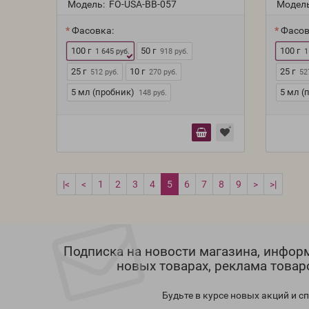
Модель:
FO-USA-BB-057
Модель
Фасовка:
Фасов
100 г
50 г
100 г
1 645 руб.
918 руб.
1
25 г
10 г
25 г
512 руб.
270 руб.
52
5 мл (пробник)
5 мл (
148 руб.
|<
<
1
2
3
4
5
6
7
8
9
>
>|
Подписка на новости магазина, инфор
новых товарах, реклама товар
Будьте в курсе новых акций и 