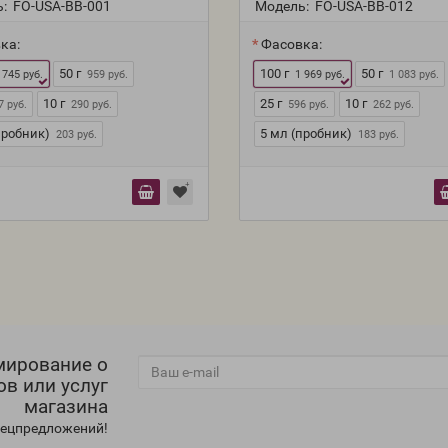
:
FO-USA-BB-001
Модель:
FO-USA-BB-012
ка:
Фасовка:
50 г
100 г
50 г
 745 руб.
959 руб.
1 969 руб.
1 083 руб.
10 г
25 г
10 г
7 руб.
290 руб.
596 руб.
262 руб.
пробник)
5 мл (пробник)
203 руб.
183 руб.
мирование о
ов или услуг
магазина
спецпредложений!