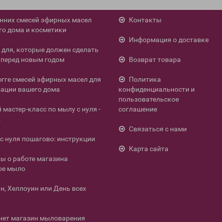
енних смесей эфирных масел
Контакты
го дома и косметики
Информация о доставке
л для, которые должен сделать
перед новым годом
Возврат товара
югге смесей эфирных масел для
Политика
ации вашего дома
конфиденциальности и
пользовательское
мастер-класс по мылу с нуля -
соглашение
.
Связаться с нами
с нуля пошагово: инструкции
Карта сайта
ы о работе магазина
ое мыло
н, Хеллоуин или День всех
нет магазин мыловарения