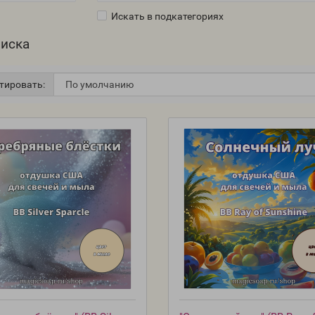
Искать в подкатегориях
оиска
тировать: