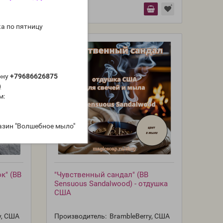
а по пятницу
ону
+79686626875
)
м:
азин "Волшебное мыло"
к" (BB
"Чувственный сандал" (BB
Sensuous Sandalwood) - отдушка
США
y, США
Производитель:
BrambleBerry, США