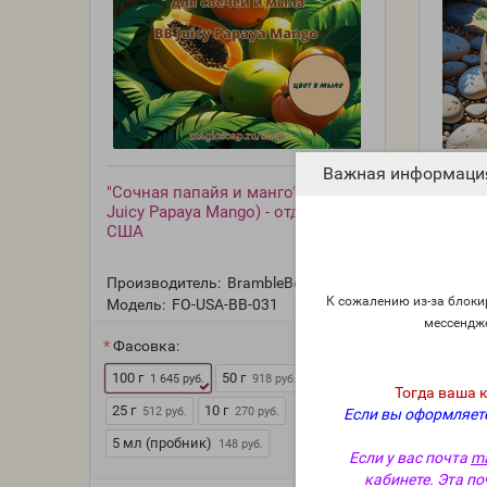
Важная информаци
"Сочная папайя и манго" (BB
"Сукку
Juicy Papaya Mango) - отдушка
(BB Lus
США
отдуш
Производитель:
BrambleBerry, США
Произв
К сожалению из-за блокир
Модель:
FO-USA-BB-031
Модель
мессендж
Фасовка:
Фасов
100 г
50 г
100 г
1 645 руб.
918 руб.
1
Тогда ваша 
25 г
10 г
25 г
512 руб.
270 руб.
51
Если вы оформляете
5 мл (пробник)
5 мл (
148 руб.
Если у вас почта
ma
кабинете. Эта по