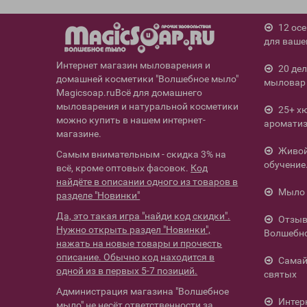
12 ос
для ваше
Интернет магазин мыловарения и
20 де
домашней косметики "Волшебное мыло"
мыловар 
Magicsoap.ruВсё для домашнего
мыловарения и натуральной косметики
25+ х
можно купить в нашем интернет-
ароматиз
магазине.
Живой 
Самым внимательным - скидка 3% на
обучение
всё, кроме оптовых фасовок.
Код
найдёте в описании одного из товаров в
Мыло 
разделе "Новинки"
Да, это такая игра "найди код скидки".
Отзыв
Нужно открыть раздел "Новинки",
Волшебн
нажать на новые товары и прочесть
описание. Обычно код находится в
Самай
одной из в первых 5-7 позиций.
святых
Администрация магазина "Волшебное
Интер
мыло" не несёт ответственности за