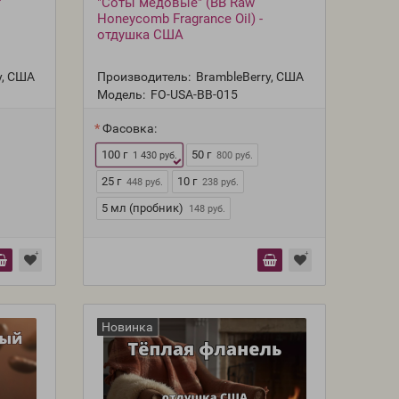
f
"Соты медовые" (BB Raw
Honeycomb Fragrance Oil) -
отдушка США
y, США
Производитель:
BrambleBerry, США
Модель:
FO-USA-BB-015
Фасовка:
100 г
50 г
1 430 руб.
800 руб.
25 г
10 г
448 руб.
238 руб.
5 мл (пробник)
148 руб.
Новинка