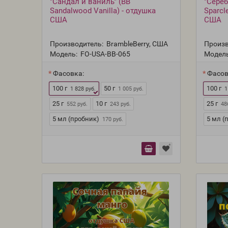
"Сандал и ваниль" (BB
"Сереб
Sandalwood Vanilla) - отдушка
Sparcl
США
США
Производитель:
BrambleBerry, США
Произв
Модель:
FO-USA-BB-065
Модель
Фасовка:
Фасов
100 г
50 г
100 г
1 828 руб.
1 005 руб.
1
25 г
10 г
25 г
552 руб.
243 руб.
48
5 мл (пробник)
5 мл (
170 руб.