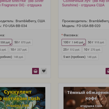
ряные блёстки" (BB Silver
"Солнечный луч" (BB Ray o
e Fragrance Oil) - отдушка
Sunshine) - отдушка США
одитель:
BrambleBerry, США
Производитель:
BrambleBerr
:
FO-USA-BB-034
Модель:
FO-USA-BB-020
ка:
Фасовка:
50 г
100 г
50 г
 558 руб.
870 руб.
1 645 руб.
918 руб.
10 г
25 г
10 г
6 руб.
257 руб.
512 руб.
270 руб.
пробник)
5 мл (пробник)
148 руб.
148 руб.