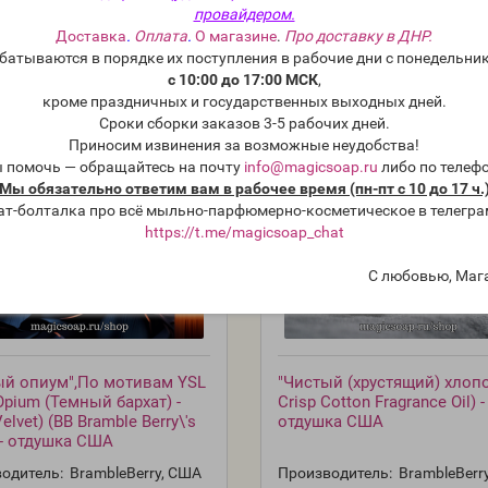
провайдером.
Доставка
.
Оплата
.
О магазине
.
Про доставку в ДНР.
батываются в порядке их поступления в рабочие дни с понедельник
с 10:00 до 17:00 МСК
,
кроме праздничных и государственных выходных дней.
Сроки сборки заказов 3-5 рабочих дней.
Приносим извинения за возможные неудобства!
ы помочь — обращайтесь на почту
info@magicsoap.ru
либо по телеф
Мы обязательно ответим вам в рабочее время (пн-пт с 10 до 17 ч.
ат-болталка про всё мыльно-парфюмерно-косметическое в телегра
https://t.me/magicsoap_chat
С любовью, Маг
ый опиум",По мотивам YSL
"Чистый (хрустящий) хлопо
Opium (Темный бархат) -
Crisp Cotton Fragrance Oil) -
elvet) (BB Bramble Berry\'s
отдушка США
 - отдушка США
одитель:
BrambleBerry, США
Производитель:
BrambleBerr