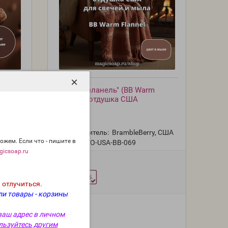
×
" (BB
"Тёплая фланель" (BB Warm
ка США
Flannel) - отдушка США
y, США
Производитель:
BrambleBerry, США
ожем. Если что - пишите в
Модель:
FO-USA-BB-069
icsoap.ru
Фасовка:
11 г
315 руб.
 отлучиться.
ли товары - корзины
ваш адрес в личном
льзуйтесь другим