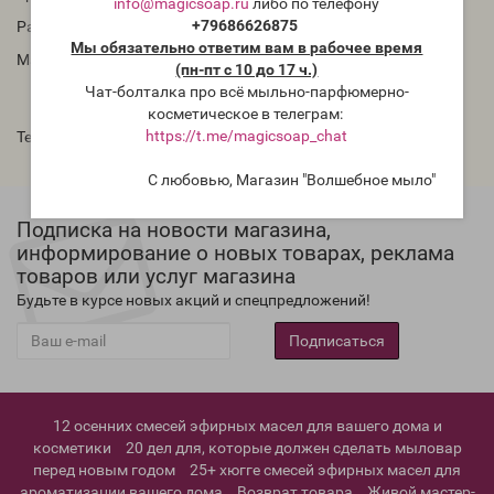
info@magicsoap.ru
либо по телефону
+79686626875
Размер (Д × Ш × В, см): 13 х 13 х 5
Мы обязательно ответим вам в рабочее время
Материал: стекло
(пн-пт с 10 до 17 ч.)
Чат-болталка про всё мыльно-парфюмерно-
косметическое в телеграм:
https://t.me/magicsoap_chat
Теги:
для свечей
С любовью, Магазин "Волшебное мыло"
Подписка на новости магазина,
информирование о новых товарах, реклама
товаров или услуг магазина
Будьте в курсе новых акций и спецпредложений!
Подписаться
12 осенних смесей эфирных масел для вашего дома и
косметики
20 дел для, которые должен сделать мыловар
перед новым годом
25+ хюгге смесей эфирных масел для
ароматизации вашего дома
Возврат товара
Живой мастер-