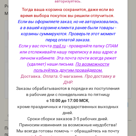
авторизуйтесь
.
Рейтинг:
Тогда ваша корзина сохранится, даже если во
Модель:
cand-31
время выбора покупок вы решили отлучиться.
Если вы оформляете заказ, но не авторизовались,
Фасовка:
а в вашей корзине клиента ранее были товары -
корзины суммируются.
Проверьте этот момент
1 шт.
61 руб.
перед оплатой заказа.
Если у вас почта
mail.ru
- проверяйте папку СПАМ
или отслеживайте нашу переписку в ваш адрес в
Есть в наличии
личном кабинете. Эта почта почти всегда режет
(удаляет) наши письма.
По возможности
пользуйтесь другим провайдером.
-
В корзину
+
Доставка
.
Оплата
.
О магазине
.
Про доставку в
ДНР.
Заказы обрабатываются в порядке их поступления
в рабочие дни с понедельника по пятницу
с 10:00 до 17:00 МСК
,
кроме праздничных и государственных выходных
дней.
0
0
Описание
Отзывы
Вопрос - Ответ
Сроки сборки заказов 3-5 рабочих дней.
Приносим извинения за возможные неудобства!
Подставка для свечи, подсвечник, 300 мл, d=13 см, стекло,
Мы всегда готовы помочь — обращайтесь на почту
прозрачный