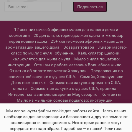
Подписаться
12 осенних смесей эфирных масел для вашего дома и
косметики
20 дел для, которые должен сделать мыловар
перед новым годом
25+ хюгге смесей эфирных масел для
ароматизации вашего дома
Возврат товара
Живой мастер-
класс по мылу с нуля - обучение.
Калькулятор щелочи -
калькулятор для мыла с нуля
Мыло с нуля пошагово:
инструкции
Отзывы о работе магазина Волшебное мыло
Отметка об оплате совместной закупки
Предложения по
совместной закупке отдушек США.
Самайн, Хеллоуин или
День всех святых
Совместная закупка ароматов США,
оплата
Совместная закупка отдушек США, правила
Интернет магазин мыловарения Magicsoap.ru
Контакты
Мыло из мыльной основы пошагово: инструкции
Информация о доставке
Политика конфиденциальности и
Мы используем файлы cookie для работы сайта. Часть из них
пользовательское соглашение
необходима для авторизации и безопасности, другие помогают
анализировать посещаемость. Некоторые данные могут
передаваться партнёрам. Подробнее — в нашей Политике