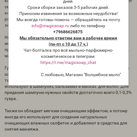
косметики. Гуар обладает отличной вязкостью, стабилизирует
дней.
смеси, является легким консервантом (не заменяет
Сроки сборки заказов 3-5 рабочих дней.
консервант), устойчив к натуральным растворителям, легко
Приносим извинения за возможные неудобства!
растворяется в воде любой температуры, используется
Мы всегда готовы помочь — обращайтесь на почту
экономно.
info@magicsoap.ru
либо по телефону
+79686626875
Но в косметике гуар играет роль не только загустителя. Он
Мы обязательно ответим вам в рабочее время
имеет увлажняющий, а потому находит применение в
(пн-пт с 10 до 17 ч.)
производстве питательных и увлажняющих кремах для лица,
Чат-болталка про всё мыльно-парфюмерно-
масках, лосьонах.
косметическое в телеграм:
https://t.me/magicsoap_chat
Гуар хорошо влияет на волосы и кожу головы, делает волосы
шелковистыми и мягкими, восстанавливает их структуру, а
С любовью, Магазин "Волшебное мыло"
также выступает антистатиком. Поэтому его широко
используют в шампунях, бальзамах и масках для волос. Для
придания шампуню нужных свойств достаточно всего 0,1-0,3%
гуара.
Также он обладает мягким очищающим эффектом, а потому
иногда его используют для создания натуральных
очищающих влажных салфеток и добавляют в средства для
снятия макияжа.