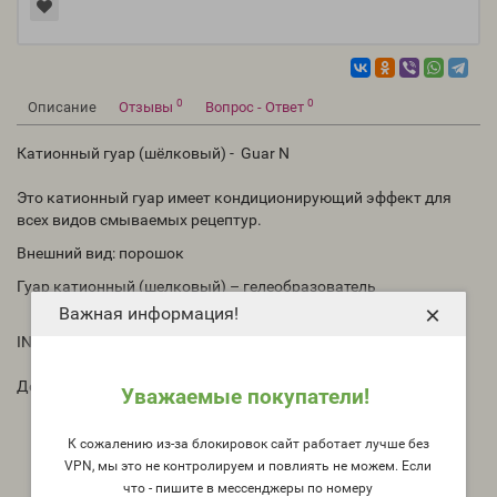
0
0
Описание
Отзывы
Вопрос - Ответ
Катионный гуар (шёлковый) - Guar N
Это катионный гуар имеет кондиционирующий эффект для
всех видов смываемых рецептур.
Внешний вид: порошок
Гуар катионный (шелковый) – гелеобразователь
×
Важная информация!
INCI: Guar Hydroxypropyltrimonium Chloride
Дозировка: 0,1-0,5%
Уважаемые покупатели!
Высокая эффективность кондиционирования
К сожалению из-за блокировок сайт работает лучше без
Великолепное влияние на расчесываемость мокрых и
VPN, мы это не контролируем и повлиять не можем. Если
сухих волос
что - пишите в мессенджеры по номеру