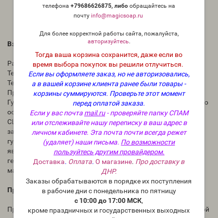
Препятствует ломкости волос
телефона
+79686626875, либо
о
бращайтесь на
Ощущение мягкой кожи
почту
info@magicsoap.ru
Улучшение качества пены
Для более корректной работы сайта, пожалуйста,
авторизуйтесь
.
Взаимодействие:
Тогда ваша корзина сохранится, даже если во
Растворим в воде (холодной и горячей);
время выбора покупок вы решили отлучиться.
Теряет вязкость при соединении с щелочами;
Если вы оформляете заказ, но не авторизовались,
Теряет вязкость при соединении с сильными кислотами;
а в вашей корзине клиента ранее были товары -
Превращается в желатиновую массу при добавлении буры.
корзины суммируются.
Проверьте этот момент
Гуар – это растение, которое растет на многих континентах, но
перед оплатой заказа.
особую известность и распространенность имеет в Индии и
Если у вас почта
mail.ru
- проверяйте папку СПАМ
США. Главное свойство гуара – способность выступать
или отслеживайте нашу переписку в ваш адрес в
загустителем для разных веществ. Катионный (шелковый)
личном кабинете. Эта почта почти всегда режет
гуар – это результат переработки семян гуара, который
(удаляет) наши письма.
По возможности
является отличным косметическим загустителем и
пользуйтесь другим провайдером.
гелеобразователем, а потому добавляется в гели, шампуни,
Доставка
.
Оплата
.
О магазине
.
Про доставку в
маски, кремы.
ДНР.
Заказы обрабатываются в порядке их поступления
Применение в косметологии:
в рабочие дни с понедельника по пятницу
с 10:00 до 17:00 МСК
,
Природный загуститель – ценный компонент для натуральной
кроме праздничных и государственных выходных