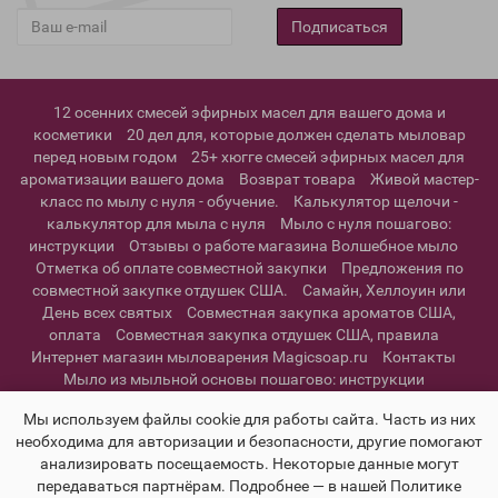
Подписаться
12 осенних смесей эфирных масел для вашего дома и
косметики
20 дел для, которые должен сделать мыловар
перед новым годом
25+ хюгге смесей эфирных масел для
ароматизации вашего дома
Возврат товара
Живой мастер-
класс по мылу с нуля - обучение.
Калькулятор щелочи -
калькулятор для мыла с нуля
Мыло с нуля пошагово:
инструкции
Отзывы о работе магазина Волшебное мыло
Отметка об оплате совместной закупки
Предложения по
совместной закупке отдушек США.
Самайн, Хеллоуин или
День всех святых
Совместная закупка ароматов США,
оплата
Совместная закупка отдушек США, правила
Интернет магазин мыловарения Magicsoap.ru
Контакты
Мыло из мыльной основы пошагово: инструкции
Информация о доставке
Политика конфиденциальности и
Мы используем файлы cookie для работы сайта. Часть из них
пользовательское соглашение
необходима для авторизации и безопасности, другие помогают
анализировать посещаемость. Некоторые данные могут
передаваться партнёрам. Подробнее — в нашей Политике