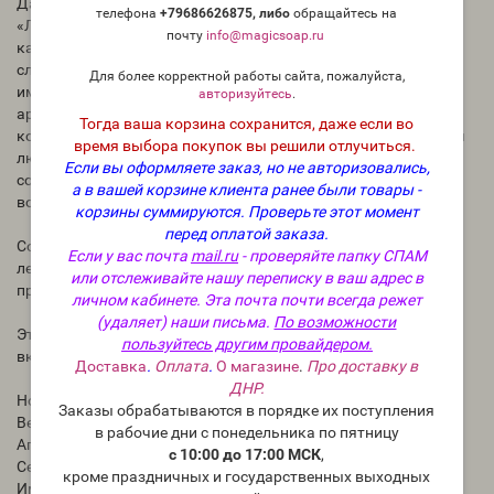
Давайте прогуляемся по лесу и почувствуем аромат масла
телефона
+79686626875, либо
о
бращайтесь на
«Лесной чай». Бодрящие ноты апельсиновой цедры,
почту
info@magicsoap.ru
кардамона и пикантности перца приветствуют чувства,
словно взрыв бодрящего лесного воздуха. Согревающие
Для более корректной работы сайта, пожалуйста,
имбирь, анис и мускатный орех в сердце этого изысканного
авторизуйтесь
.
аромата усиливаются базовыми нотами смолистой пихты,
Тогда ваша корзина сохранится, даже если во
корицы и тягучего мёда. «Лесной чай» – изысканный чай для
время выбора покупок вы решили отлучиться.
любителей природы, представляющий собой творческое
Если вы оформляете заказ, но не авторизовались,
сочетание нот, которые успокаивают душу и создают
а в вашей корзине клиента ранее были товары -
возвышенную атмосферу.
корзины суммируются.
Проверьте этот момент
перед оплатой заказа.
Создавайте уникальные свечи, восковые фигурки и мыло с
Если у вас почта
mail.ru
- проверяйте папку СПАМ
лесным чаем, которые придутся по вкусу тем, кто ценит как
или отслеживайте нашу переписку в ваш адрес в
природные, так и роскошные ароматы.
личном кабинете. Эта почта почти всегда режет
(удаляет) наши письма.
По возможности
Этот аромат наполнен натуральными эфирными маслами,
пользуйтесь другим провайдером.
включая цедру апельсина, листья кассии и корень имбиря.
Доставка
.
Оплата
.
О магазине
.
Про доставку в
ДНР.
Ноты аромата
Заказы обрабатываются в порядке их поступления
Вершина
в рабочие дни с понедельника по пятницу
Апельсиновая цедра , перец , кардамон
с 10:00 до 17:00 МСК
,
Середина
кроме праздничных и государственных выходных
Имбирь , Анис , Мускатный орех