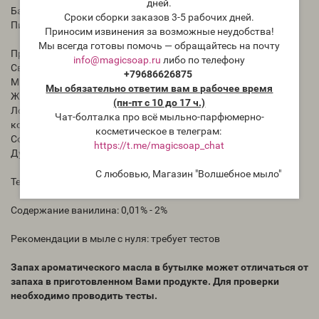
дней.
База
Сроки сборки заказов 3-5 рабочих дней.
Пихта , Корица , Мед
Приносим извинения за возможные неудобства!
Мы всегда готовы помочь — обращайтесь на почту
Процент использования:
info@magicsoap.ru
либо по телефону
Свечи: 3-10%
+79686626875
Мыло: 2-6%
Мы обязательно ответим вам в рабочее время
Жидкого мыла : 0,5% - 6,0%
(пн-пт с 10 до 17 ч.)
Лосьон: 0.5 - 1%
Чат-болталка про всё мыльно-парфюмерно-
комнатного спрея : 0,5% - 10,0%
косметическое в телеграм:
Совместимость с базой для диффузоров - 0%
https://t.me/magicsoap_chat
Духи - 0%
С любовью, Магазин "Волшебное мыло"
Температура кипения: 93°C
Содержание ванилина: 0,01% - 2%
Рекомендации в мыле с нуля: требует тестов
Запах ароматического масла в бутылке может отличаться от
запаха в приготовленном Вами продукте. Для проверки
необходимо проводить тесты.