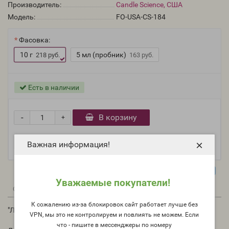
Производитель:
Candle Science, США
Модель:
FO-USA-CS-184
Фасовка:
10 г
5 мл (пробник)
218 руб.
163 руб.
Есть в наличии
-
В корзину
+
×
Важная информация!
Уважаемые покупатели!
0
0
Описание
Отзывы
Вопрос - Ответ
К сожалению из-за блокировок сайт работает лучше без
"Лесной чай" (CS Forest Chai) - отдушка США
VPN, мы это не контролируем и повлиять не можем. Если
что - пишите в мессенджеры по номеру