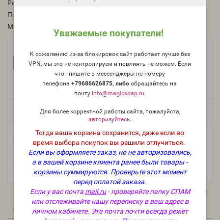
Рейтинг:
Производитель:
Россия
Модель:
O-817-RU
Уважаемые покупатели!
Фасовка:
К сожалению из-за блокировок сайт работает лучше без
100 г
50 г
25 г
486 руб.
274 руб.
158 руб.
VPN, мы это не контролируем и повлиять не можем. Если
что - пишите в мессенджеры по номеру
10 г
5 мл (пробник)
78 руб.
59 руб.
телефона
+79686626875, либо
о
бращайтесь на
почту
info@magicsoap.ru
Для более корректной работы сайта, пожалуйста,
Есть в наличии
авторизуйтесь
.
Тогда ваша корзина сохранится, даже если во
-
В корзину
время выбора покупок вы решили отлучиться.
+
Если вы оформляете заказ, но не авторизовались,
а в вашей корзине клиента ранее были товары -
корзины суммируются.
Проверьте этот момент
перед оплатой заказа.
Если у вас почта
mail.ru
- проверяйте папку СПАМ
или отслеживайте нашу переписку в ваш адрес в
0
0
Описание
Отзывы
Вопрос - Ответ
личном кабинете. Эта почта почти всегда режет