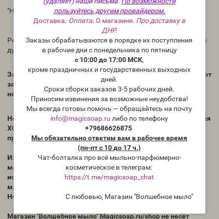
(удаляет) наши письма.
По возможности
пользуйтесь другим провайдером.
"Новогодний медовик" - отдушка для мыла и косметики
Доставка
.
Оплата
.
О магазине
.
Про доставку в
ДНР.
Заказы обрабатываются в порядке их поступления
Рекомендации по использованию: в мыле и косметике 1-3%; в
в рабочие дни с понедельника по пятницу
духах до 30%.
с 10:00 до 17:00 МСК
,
кроме праздничных и государственных выходных
Запах ароматического масла в бутылке может отличаться от
дней.
запаха в приготовленном Вами продукте. Для проверки
Сроки сборки заказов 3-5 рабочих дней.
необходимо проводить тесты.
Приносим извинения за возможные неудобства!
Мы всегда готовы помочь — обращайтесь на почту
info@magicsoap.ru
либо по телефону
Нет никаких сведений, как ведёт себя отдушка в мыле с нуля
+79686626875
ХОЛОДНЫМ способом. Всегда тестируйте отдушки перед
Мы обязательно ответим вам в рабочее время
применением.
(пн-пт с 10 до 17 ч.)
Чат-болталка про всё мыльно-парфюмерно-
Избегать попадания концентрированного ароматического
косметическое в телеграм:
масла на кожу, для теста на реакцию кожи необходимо
https://t.me/magicsoap_chat
использовать раствор ароматического масла (в другом
масле).
С любовью, Магазин "Волшебное мыло"
Не употреблять внутрь.
Магазин "Волшебное мыло" Magicsoap.ru/shop не несёт