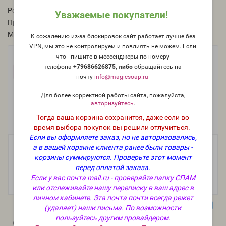
Рейтинг:
Уважаемые покупатели!
Производитель:
Франция, Jean Claude
Модель:
O-814-FR
К сожалению из-за блокировок сайт работает лучше без
VPN, мы это не контролируем и повлиять не можем. Если
что - пишите в мессенджеры по номеру
Фасовка:
телефона
+79686626875, либо
о
бращайтесь на
100 г
50 г
25 г
1 241 руб.
682 руб.
375 руб.
почту
info@magicsoap.ru
10 г
5 мл (пробник)
165 руб.
116 руб.
Для более корректной работы сайта, пожалуйста,
авторизуйтесь
.
Тогда ваша корзина сохранится, даже если во
Есть в наличии
время выбора покупок вы решили отлучиться.
Если вы оформляете заказ, но не авторизовались,
а в вашей корзине клиента ранее были товары -
-
В корзину
+
корзины суммируются.
Проверьте этот момент
перед оплатой заказа.
Если у вас почта
mail.ru
- проверяйте папку СПАМ
или отслеживайте нашу переписку в ваш адрес в
личном кабинете. Эта почта почти всегда режет
(удаляет) наши письма.
По возможности
пользуйтесь другим провайдером.
0
0
Описание
Отзывы
Вопрос - Ответ