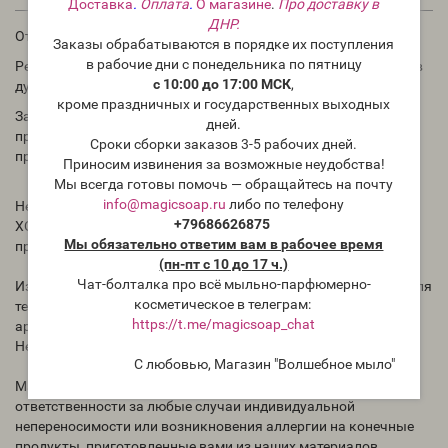
Доставка
.
Оплата
.
О магазине
.
Про доставку в
ДНР.
Отдушка для мыла, духов и косметических средств.
Заказы обрабатываются в порядке их поступления
в рабочие дни с понедельника по пятницу
Рекомендации по использованию: в мыле и косметике 1-3%; в
с 10:00 до 17:00 МСК
,
духах до 30%
кроме праздничных и государственных выходных
Запах аромата в бутылке может отличаться от запаха в
дней.
приготовленном Вами продукте. Для проверки необходимо
Сроки сборки заказов 3-5 рабочих дней.
проводить тесты.
Приносим извинения за возможные неудобства!
Мы всегда готовы помочь — обращайтесь на почту
info@magicsoap.ru
либо по телефону
Нет никаких сведений, как ведёт себя отдушка в мыле с нуля
+79686626875
ХОЛОДНЫМ способом. Всегда тестируйте отдушки перед
Мы обязательно ответим вам в рабочее время
применением.
(пн-пт с 10 до 17 ч.)
Чат-болталка про всё мыльно-парфюмерно-
Избегать попадания концентрированноq отдушки на кожу, для
косметическое в телеграм:
теста на реакцию кожи необходимо использовать раствор
https://t.me/magicsoap_chat
ароматического масла (в другом масле).
Не употреблять внутрь.
С любовью, Магазин "Волшебное мыло"
Магазин "Волшебное мыло" Magicsoap.ru/shop не несёт
ответственности за любые случаи индивидуальной
непереносимости или возникновения аллергии на конечные
продукты, приготовленные вами из наших материалов.