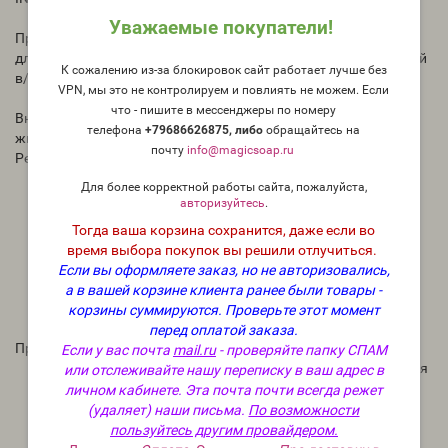
Уважаемые покупатели!
Продукт используется в качестве эмульгатора вода в масле
для приготовления маловязких обратных эмульсий эмульсий
К сожалению из-за блокировок сайт работает лучше без
в/м
VPN, мы это не контролируем и повлиять не можем. Если
что - пишите в мессенджеры по номеру
Внешний вид: вязкая, желтовато-коричневатая, мутная
телефона
+79686626875, либо
о
бращайтесь на
жидкость со слегка жирным характерным запахом
почту
info@magicsoap.ru
Рекомендуемая дозировка: 3–5 %
Для более корректной работы сайта, пожалуйста,
Неионогенный универсальный эмульгатор для
авторизуйтесь
.
эмульсий типа в/м, лосьонов и кремов
Тогда ваша корзина сохранится, даже если во
Гибкость в применении с этанолом и эмолентами –
время выбора покупок вы решили отлучиться.
независимо от полярности и молекулярной массы
Если вы оформляете заказ, но не авторизовались,
эмолентов
а в вашей корзине клиента ранее были товары -
Подходит для кремовых текстур, лосьонов и спреев
корзины суммируются.
Проверьте этот момент
Отличная совместимость с кожей
перед оплатой заказа.
Преимущества устойчивого развития Dehymuls® PGPH
Если у вас почта
mail.ru
- проверяйте папку СПАМ
100 % получен из натурального возобновляемого сырья
или отслеживайте нашу переписку в ваш адрес в
Одобрен COSMOS, NATRUE, ECOCERT и BDIH
личном кабинете. Эта почта почти всегда режет
Подходит для решений без этоксилирования
(удаляет) наши письма.
По возможности
Возможность холодного процесса (не надо греть)
пользуйтесь другим провайдером.