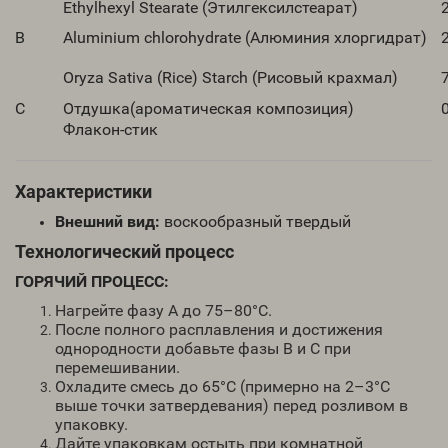
Ethylhexyl Stearate (Этилгексилстеарат)
B
Aluminium chlorohydrate (Алюминия хлоргидрат)
Oryza Sativa (Rice) Starch (
Рисовый
крахмал
)
C
Отдушка(ароматическая композиция)
Флакон-стик
Характеристики
Внешний вид:
воскообразный твердый
Технологический процесс
ГОРЯЧИЙ ПРОЦЕСС:
Нагрейте фазу A до 75–80°C.
После полного расплавления и достижения
однородности добавьте фазы B и C при
перемешивании.
Охладите смесь до 65°C (примерно на 2–3°C
выше точки затвердевания) перед розливом в
упаковку.
Дайте упаковкам остыть при комнатной