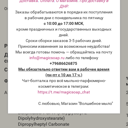
Доставка
.
Оплата
.
О магазине
.
Про доставку в
ДНР.
Области применения
Заказы обрабатываются в порядке их поступления
Уход за кожей
в рабочие дни с понедельника по пятницу
Уход за телом
с 10:00 до 17:00 МСК
,
Солнцезащитные средства
кроме праздничных и государственных выходных
Декоративная косметика
дней.
Антиперспиранты / Дезодоранты
Сроки сборки заказов 3-5 рабочих дней.
Рецепт:
Приносим извинения за возможные неудобства!
Мы всегда готовы помочь — обращайтесь на почту
Дезодорант/антиперспирант-стик "Ультра
info@magicsoap.ru
либо по телефону
сильный"
+79686626875
Состав
Мы обязательно ответим вам в рабочее время
(пн-пт с 10 до 17 ч.)
Чат-болталка про всё мыльно-парфюмерно-
Фаза
INCI-название
косметическое в телеграм:
https://t.me/magicsoap_chat
A
Stearyl Alcohol (Стеариловый спирт)
Hydrogenated Castor Oil (Гидрогенизированное
С любовью, Магазин "Волшебное мыло"
касторовое масло)
Dehymuls® PGPH (Polyglyceryl-2
Dipolyhydroxystearate)
Dipropylheptyl Carbonate