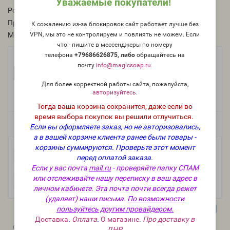
Уважаемые покупатели!
Рейтинг:
Производитель:
Россия
К сожалению из-за блокировок сайт работает лучше без
VPN, мы это не контролируем и повлиять не можем. Если
Модель:
O-802-RU-V
что - пишите в мессенджеры по номеру
телефона
+79686626875, либо
о
бращайтесь на
Фасовка:
почту
info@magicsoap.ru
100 г
50 г
25 г
+426 руб.
+239 руб.
+136 руб.
Для более корректной работы сайта, пожалуйста,
10 г
5 мл (пробник)
авторизуйтесь
.
+68 руб.
+58 руб.
Тогда ваша корзина сохранится, даже если во
время выбора покупок вы решили отлучиться.
Есть в наличии
Если вы оформляете заказ, но не авторизовались,
а в вашей корзине клиента ранее были товары -
корзины суммируются.
Проверьте этот момент
-
В корзину
+
перед оплатой заказа.
Если у вас почта
mail.ru
- проверяйте папку СПАМ
или отслеживайте нашу переписку в ваш адрес в
личном кабинете. Эта почта почти всегда режет
(удаляет) наши письма.
По возможности
пользуйтесь другим провайдером.
Доставка
.
Оплата
.
О магазине
.
Про доставку в
0
0
Описание
Отзывы
Вопрос - Ответ
ДНР.