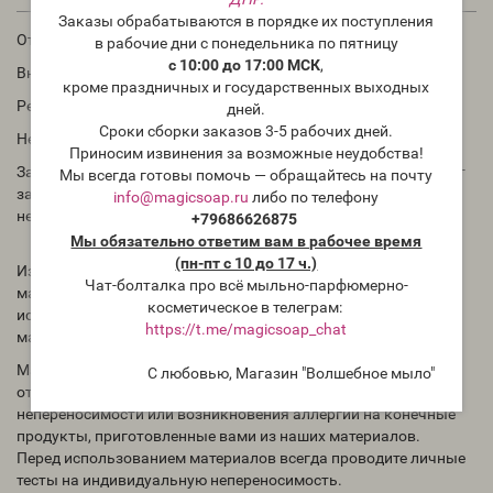
Заказы обрабатываются в порядке их поступления
Отдушка для помад, бальзамов, косметики
в рабочие дни с понедельника по пятницу
с 10:00 до 17:00 МСК
,
Внимание! Придаёт только аромат! Не вкус!
кроме праздничных и государственных выходных
Рекомендации по использованию: 0,1-1%
дней.
Сроки сборки заказов 3-5 рабочих дней.
Не превышать дозировку!
Приносим извинения за возможные неудобства!
Запах ароматического масла в бутылке может отличаться от
Мы всегда готовы помочь — обращайтесь на почту
запаха в приготовленном Вами продукте. Для проверки
info@magicsoap.ru
либо по телефону
необходимо проводить тесты.
+79686626875
Мы обязательно ответим вам в рабочее время
(пн-пт с 10 до 17 ч.)
Избегать попадания концентрированного ароматического
Чат-болталка про всё мыльно-парфюмерно-
масла на кожу, для теста на реакцию кожи необходимо
косметическое в телеграм:
использовать раствор ароматического масла (в другом
https://t.me/magicsoap_chat
масле).
Магазин "Волшебное мыло" Magicsoap.ru/shop не несёт
С любовью, Магазин "Волшебное мыло"
ответственности за любые случаи индивидуальной
непереносимости или возникновения аллергии на конечные
продукты, приготовленные вами из наших материалов.
Перед использованием материалов всегда проводите личные
тесты на индивидуальную непереносимость.