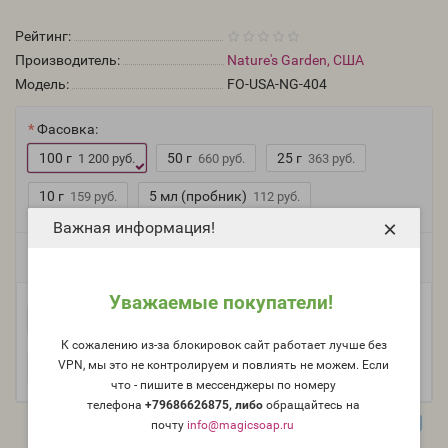
Рейтинг:
Производитель:
Nature's Garden, США
Модель:
FO-USA-NG-404
Фасовка:
100 г
50 г
25 г
1 200 руб.
660 руб.
363 руб.
10 г
5 мл (пробник)
159 руб.
112 руб.
×
Важная информация!
Есть в наличии
Уважаемые покупатели!
-
В корзину
+
К сожалению из-за блокировок сайт работает лучше без
VPN, мы это не контролируем и повлиять не можем. Если
что - пишите в мессенджеры по номеру
телефона
+79686626875, либо
о
бращайтесь на
почту
info@magicsoap.ru