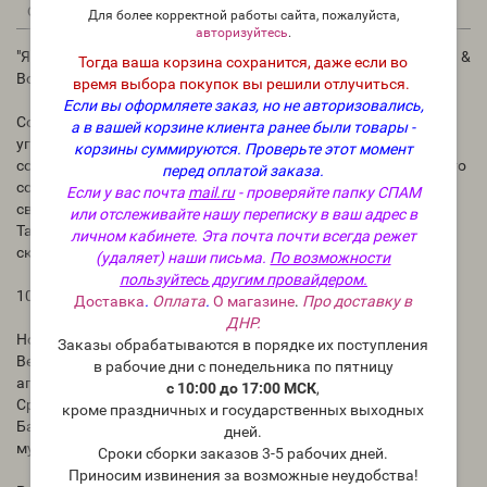
0
0
Описание
Отзывы
Вопрос - Ответ
Для более корректной работы сайта, пожалуйста,
авторизуйтесь
.
"Ягоды и снежинки (по мотивам Ice Frosted Strawberry by Bath &
Тогда ваша корзина сохранится, даже если во
Body Works)", (NG Snowflakes and Berries), - отдушка США
время выбора покупок вы решили отлучиться.
Если вы оформляете заказ, но не авторизовались,
Сочетание ягод и снежинок — это уникальное зимнее
а в вашей корзине клиента ранее были товары -
угощение! Сочетание свежего зимнего дня идеально
корзины суммируются.
Проверьте этот момент
сочетается со сладостью клубники. «Снежинки и ягоды» — это
перед оплатой заказа.
сочетание, которое добавит капельку волшебства вашим
Если у вас почта
mail.ru
- проверяйте папку СПАМ
свечам ручной работы, а также средствам для ванны и тела.
или отслеживайте нашу переписку в ваш адрес в
Так что вперед и попробуйте этот сладкий аромат зимней
личном кабинете. Эта почта почти всегда режет
сказки, вы не будете разочарованы.
(удаляет) наши письма.
По возможности
пользуйтесь другим провайдером.
100% концентрация.
Доставка
.
Оплата
.
О магазине
.
Про доставку в
ДНР.
Ноты ароматы:
Заказы обрабатываются в порядке их поступления
Верхние ноты: Сочная клубника, ледяной бергамот,
в рабочие дни с понедельника по пятницу
апельсиновый мандарин
с 10:00 до 17:00 МСК
,
Средние ноты: Зимний жасмин, снежные капли
кроме праздничных и государственных выходных
Базовые ноты: Светлая древесина, золотистая амбра, белый
дней.
мускус
Сроки сборки заказов 3-5 рабочих дней.
Приносим извинения за возможные неудобства!