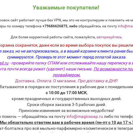
Уважаемые покупатели!
овок сайт работает лучше без VPN, мы это не контролируем и повлиять не м
еры по номеру телефона
+79686626875, либо
о
бращайтесь на почту
info@mag
чей, для опытов (реактивы), для украшения, для упаковки, для бур
Для более корректной работы сайта, пожалуйста,
авторизуйтесь
.
и глицерином, можно насыпать прямо в основную массу, расходят
корзина сохранится, даже если во время выбора покупок вы решили
 заказ, но не авторизовались, а в вашей корзине клиента ранее бы
ю, избегать сквозняков, потому что порошок легко пылит и в пер
суммируются.
Проверьте этот момент перед оплатой заказа.
il.ru
- проверяйте папку СПАМ или отслеживайте нашу переписку в 
 100 г мыльной основы практически полностью замутняет продукт 
чта почти всегда режет (удаляет) наши письма.
По возможности по
провайдером.
Доставка
.
Оплата
.
О магазине
.
Про доставку в ДНР.
батываются в порядке их поступления в рабочие дни с понедельник
с 10:00 до 17:00 МСК
,
кроме праздничных и государственных выходных дней.
Сроки сборки заказов 3-5 рабочих дней.
Приносим извинения за возможные неудобства!
мирование о
ы помочь — обращайтесь на почту
info@magicsoap.ru
либо по телеф
ов или услуг
Мы обязательно ответим вам в рабочее время (пн-пт с 10 до 17 ч.
ат-болталка про всё мыльно-парфюмерно-косметическое в телегра
магазина