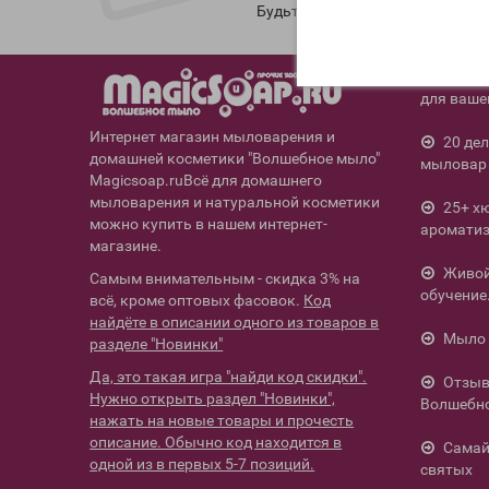
Будьте в курсе новых акций и 
12 ос
для ваше
Интернет магазин мыловарения и
20 де
домашней косметики "Волшебное мыло"
мыловар 
Magicsoap.ruВсё для домашнего
мыловарения и натуральной косметики
25+ х
можно купить в нашем интернет-
ароматиз
магазине.
Живой 
Самым внимательным - скидка 3% на
обучение
всё, кроме оптовых фасовок.
Код
найдёте в описании одного из товаров в
Мыло 
разделе "Новинки"
Да, это такая игра "найди код скидки".
Отзыв
Нужно открыть раздел "Новинки",
Волшебн
нажать на новые товары и прочесть
описание. Обычно код находится в
Самай
одной из в первых 5-7 позиций.
святых