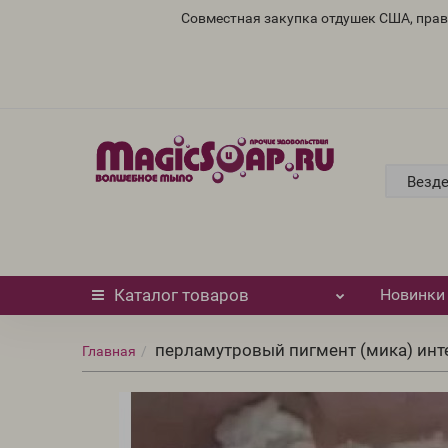
Совместная закупка отдушек США, пра
Везд
Каталог
товаров
Новинки
перламутровый пигмент (мика) ин
Главная