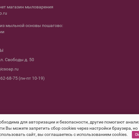
нет магазин мыловарения
p.ru
из мыльной основы пошагово:
ии
ТЫ
л. Свободы д. 50
icsoap.ru
662-68-75 (пн-пт 10-19)
еобходима для авторизации и безопасности, другие помогают ана
и Вы можете запретить сбор cookies через настройки браузера, но
спользовать сайт, вы соглашаетесь с использованием cookies.
O