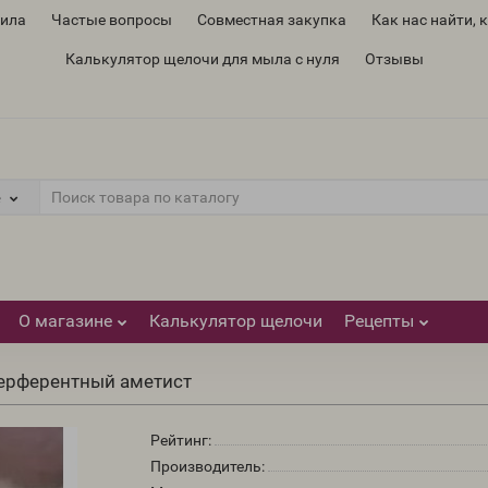
вила
Частые вопросы
Совместная закупка
Как нас найти, 
Калькулятор щелочи для мыла с нуля
Отзывы
е
О магазине
Калькулятор щелочи
Рецепты
терферентный аметист
Рейтинг:
Производитель: