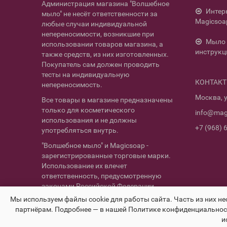
Администрация магазина "Волшебное
Интер
мыло" не несёт ответственности за
Magicsoa
любые случаи индивидуальной
непереносимости, возникшие при
Мыло 
использовании товаров магазина, а
инструкц
также средств, из них изготовленных.
Покупатель сам должен проводить
тесты на индивидуальную
КОНТАК
непереносимость.
Москва, у
Все товары в магазине предназначены
только для косметического
info@mag
использования и не должны
+7 (968) 
употребляться внутрь.
"Волшебное мыло" и Magicsoap -
зарегистрированные торговые марки.
Использование их влечет
ответственность, предусмотренную
законами Российской Федерации.
Мы используем файлы cookie для работы сайта. Часть из них н
партнёрам. Подробнее — в нашей Политике конфиденциальност
и