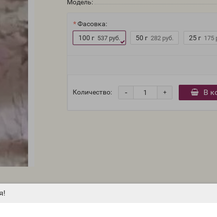
Модель:
Фасовка:
100 г
50 г
25 г
537 руб.
282 руб.
175 
-
В к
Количество:
+
я!