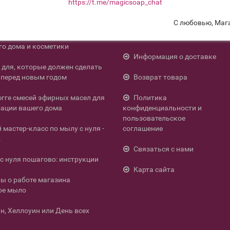
https://t.me/magicsoap_chat
спецпредложений!
С любовью, Маг
енних смесей эфирных масел
Контакты
го дома и косметики
Информация о доставке
л для, которые должен сделать
перед новым годом
Возврат товара
югге смесей эфирных масел для
Политика
ации вашего дома
конфиденциальности и
пользовательское
мастер-класс по мылу с нуля -
соглашение
.
Связаться с нами
с нуля пошагово: инструкции
Карта сайта
ы о работе магазина
ое мыло
н, Хеллоуин или День всех