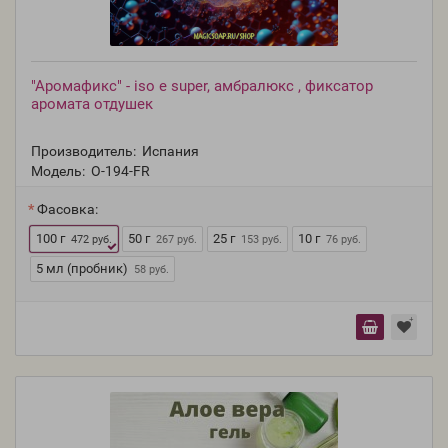
"Аромафикс" - iso е super, амбралюкс , фиксатор
аромата отдушек
Производитель:
Испания
Модель:
O-194-FR
Фасовка:
100 г
50 г
25 г
10 г
472 руб.
267 руб.
153 руб.
76 руб.
5 мл (пробник)
58 руб.