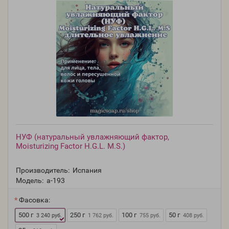
НУФ (натуральный увлажняющий фактор,
Moisturizing Factor H.G.L. M.S.)
Производитель:
Испания
Модель:
a-193
Фасовка:
500 г
250 г
100 г
50 г
3 240 руб.
1 762 руб.
755 руб.
408 руб.