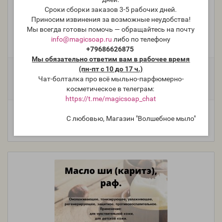
Изододекан
Сроки сборки заказов 3-5 рабочих дней.
Приносим извинения за возможные неудобства!
Мы всегда готовы помочь — обращайтесь на почту
info@magicsoap.ru
либо по телефону
Производитель:
Испания
+79686626875
Модель:
e-89
Мы обязательно ответим вам в рабочее время
(пн-пт с 10 до 17 ч.)
Фасовка:
Чат-болталка про всё мыльно-парфюмерно-
500 г
250 г
100 г
661 руб.
364 руб.
161 руб.
косметическое в телеграм:
https://t.me/magicsoap_chat
С любовью, Магазин "Волшебное мыло"