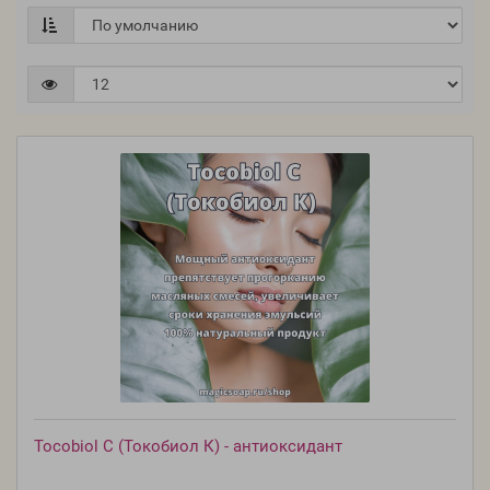
Tocobiol C (Токобиол К) - антиоксидант