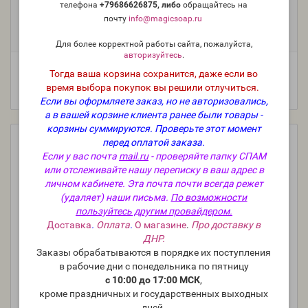
телефона
+79686626875, либо
о
бращайтесь на
Фасовка:
почту
info@magicsoap.ru
10 мл
206 руб.
Для более корректной работы сайта, пожалуйста,
авторизуйтесь
.
Тогда ваша корзина сохранится, даже если во
время выбора покупок вы решили отлучиться.
Если вы оформляете заказ, но не авторизовались,
а в вашей корзине клиента ранее были товары -
корзины суммируются.
Проверьте этот момент
перед оплатой заказа.
Если у вас почта
mail.ru
- проверяйте папку СПАМ
или отслеживайте нашу переписку в ваш адрес в
личном кабинете. Эта почта почти всегда режет
(удаляет) наши письма.
По возможности
пользуйтесь другим провайдером.
Доставка
.
Оплата
.
О магазине
.
Про доставку в
ДНР.
Заказы обрабатываются в порядке их поступления
в рабочие дни с понедельника по пятницу
с 10:00 до 17:00 МСК
,
кроме праздничных и государственных выходных
дней.