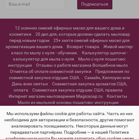
Подписаться
12 осенних смесей эфирных масел для вашего дома и
косметики
20 дел для, которые должен сделать мыловар
перед новым годом
25+ хюгге смесей эфирных масел для
ароматизации вашего дома
Возврат товара
Живой мастер-
класс по мылу с нуля - обучение.
Калькулятор щелочи -
калькулятор для мыла с нуля
Мыло с нуля пошагово:
инструкции
Отзывы о работе магазина Волшебное мыло
Отметка об оплате совместной закупки
Предложения по
совместной закупке отдушек США.
Самайн, Хеллоуин или
День всех святых
Совместная закупка ароматов США,
оплата
Совместная закупка отдушек США, правила
Интернет магазин мыловарения Magicsoap.ru
Контакты
Мыло из мыльной основы пошагово: инструкции
Информация о доставке
Политика конфиденциальности и
Мы используем файлы cookie для работы сайта. Часть из них
пользовательское соглашение
необходима для авторизации и безопасности, другие помогают
анализировать посещаемость. Некоторые данные могут
передаваться партнёрам. Подробнее — в нашей Политике
конфиденциальности Вы можете запретить сбор cookies через