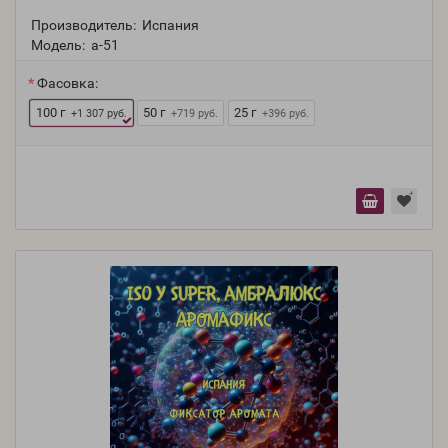
Производитель:
Испания
Модель:
a-51
Фасовка:
100 г
50 г
25 г
+1 307 руб.
+719 руб.
+396 руб.