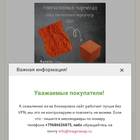
×
Важная информация!
Апельсиновый мармелад (NS Orange Marmalade Mica)
- мика, пигментный перламутр, США
Уважаемые покупатели!
Производитель:
Nurture Soap, США
К сожалению из-за блокировок сайт работает лучше без
Модель:
mica-usa-32
VPN, мы это не контролируем и повлиять не можем. Если
что - пишите в мессенджеры по номеру
Фасовка:
телефона
+79686626875, либо
о
бращайтесь на
25 г
10 г
584 руб.
259 руб.
почту
info@magicsoap.ru