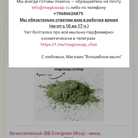
Мы всегда готовы помочь — обращайтесь на почту
Фасовка:
info@magicsoap.ru
либо по телефону
25 г
10 г
5 г
481 руб.
211 руб.
+79686626875
117 руб.
Мы обязательно ответим вам в рабочее время
(пн-пт с 10 до 17 ч.)
Чат-болталка про всё мыльно-парфюмерно-
косметическое в телеграм:
https://t.me/magicsoap_chat
С любовью, Магазин "Волшебное мыло"
Вечнозеленый (BB Evergreen Mica) - мика,