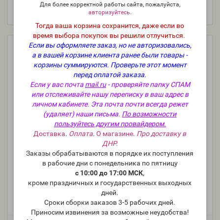
Для более корректной работы сайта, пожалуйста,
авторизуйтесь
.
Тогда ваша корзина сохранится, даже если во
время выбора покупок вы решили отлучиться.
Если вы оформляете заказ, но не авторизовались,
а в вашей корзине клиента ранее были товары -
корзины суммируются.
Проверьте этот момент
перед оплатой заказа.
Если у вас почта
mail.ru
- проверяйте папку СПАМ
или отслеживайте нашу переписку в ваш адрес в
личном кабинете. Эта почта почти всегда режет
(удаляет) наши письма.
По возможности
пользуйтесь другим провайдером.
Доставка
.
Оплата
.
О магазине
.
Про доставку в
ДНР.
Заказы обрабатываются в порядке их поступления
в рабочие дни с понедельника по пятницу
с 10:00 до 17:00 МСК
,
Блестящие снежинки (BB Snowflake Sparkle Mica) -
мика, пигментный перламутр, США
кроме праздничных и государственных выходных
дней.
Производитель:
BrambleBerry, США
Сроки сборки заказов 3-5 рабочих дней.
Модель:
mica-usa-45
Приносим извинения за возможные неудобства!