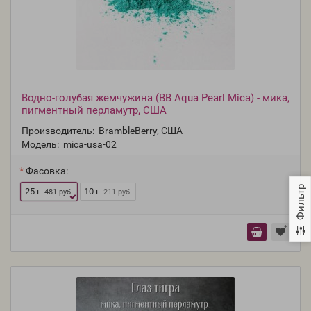
Водно-голубая жемчужина (BB Aqua Pearl Mica) - мика,
пигментный перламутр, США
Производитель:
BrambleBerry, США
Модель:
mica-usa-02
Фасовка:
Фильтр
25 г
10 г
481 руб.
211 руб.