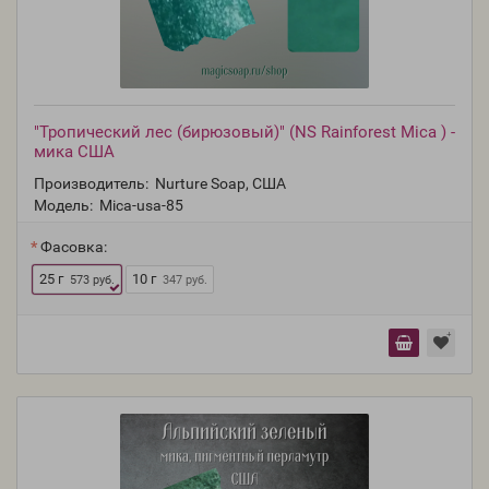
"Тропический лес (бирюзовый)" (NS Rainforest Mica ) -
мика США
Производитель:
Nurture Soap, США
Модель:
Mica-usa-85
Фасовка:
25 г
10 г
573 руб.
347 руб.