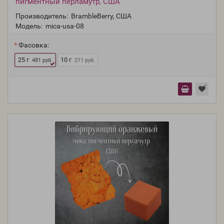
пигментный перламутр, США
Производитель:
BrambleBerry, США
Модель:
mica-usa-08
Фасовка:
25 г
10 г
481 руб.
211 руб.