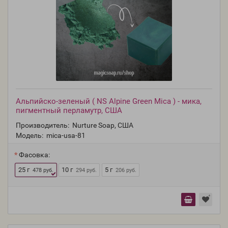
Альпийско-зеленый ( NS Alpine Green Mica ) - мика,
пигментный перламутр, США
Производитель:
Nurture Soap, США
Модель:
mica-usa-81
Фасовка:
25 г
10 г
5 г
478 руб.
294 руб.
206 руб.