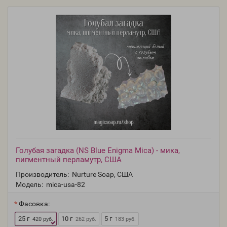
Голубая загадка (NS Blue Enigma Mica) - мика,
пигментный перламутр, США
Производитель:
Nurture Soap, США
Модель:
mica-usa-82
Фасовка:
25 г
10 г
5 г
420 руб.
262 руб.
183 руб.