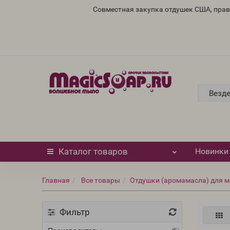
Совместная закупка отдушек США, пра
Везд
Каталог
товаров
Новинки
Главная
Все товары
Отдушки (аромамасла) для м
Фильтр