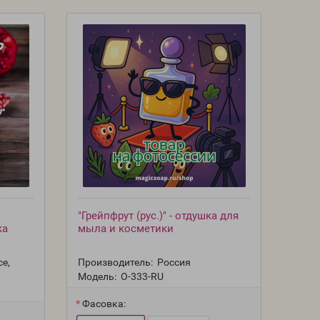
"Грейпфрут (рус.)" - отдушка для
ка
мыла и косметики
ce,
Производитель:
Россия
Модель:
O-333-RU
Фасовка: