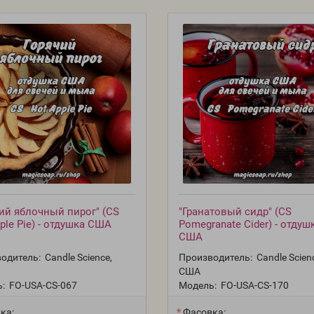
ий яблочный пирог" (CS
"Гранатовый сидр" (CS
ple Pie) - отдушка США
Pomegranate Cider) - отдуш
США
одитель:
Candle Science,
Производитель:
Candle Scien
США
:
FO-USA-CS-067
Модель:
FO-USA-CS-170
ка:
Фасовка: