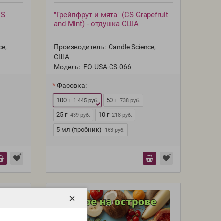
CS
"Грейпфрут и мята" (CS Grapefruit
-
and Mint) - отдушка США
ce,
Производитель:
Candle Science,
США
Модель:
FO-USA-CS-066
Фасовка:
100 г
50 г
1 445 руб.
738 руб.
25 г
10 г
439 руб.
218 руб.
5 мл (пробник)
163 руб.
×