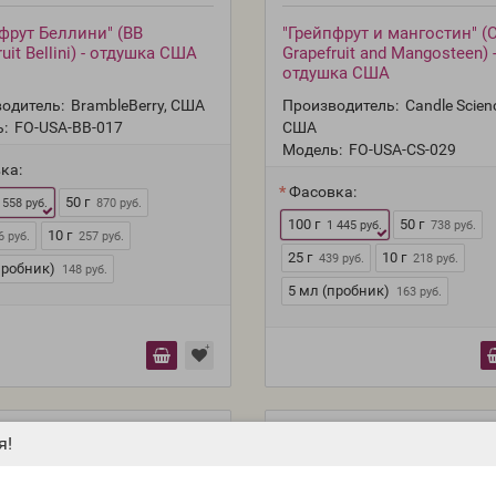
фрут Беллини" (BB
"Грейпфрут и мангостин" (
ruit Bellini) - отдушка США
Grapefruit and Mangosteen) 
отдушка США
одитель:
BrambleBerry, США
Производитель:
Candle Scien
:
FO-USA-BB-017
США
Модель:
FO-USA-CS-029
ка:
Фасовка:
50 г
 558 руб.
870 руб.
100 г
50 г
1 445 руб.
738 руб.
10 г
6 руб.
257 руб.
25 г
10 г
439 руб.
218 руб.
пробник)
148 руб.
5 мл (пробник)
163 руб.
я!