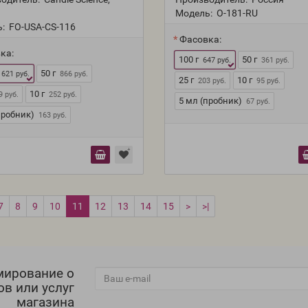
Модель:
O-181-RU
:
FO-USA-CS-116
Фасовка:
ка:
100 г
50 г
647 руб.
361 руб.
50 г
 621 руб.
866 руб.
25 г
10 г
203 руб.
95 руб.
10 г
9 руб.
252 руб.
5 мл (пробник)
67 руб.
пробник)
163 руб.
7
8
9
10
11
12
13
14
15
>
>|
мирование о
ов или услуг
магазина