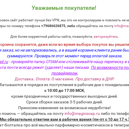
Уважаемые покупатели!
овок сайт работает лучше без VPN, мы это не контролируем и повлиять не м
еры по номеру телефона
+79686626875, либо
о
бращайтесь на почту
info@mag
Для более корректной работы сайта, пожалуйста,
авторизуйтесь
.
корзина сохранится, даже если во время выбора покупок вы решили
 заказ, но не авторизовались, а в вашей корзине клиента ранее бы
суммируются.
Проверьте этот момент перед оплатой заказа.
 и ландыш" - отдушка для
"Груши в шампанском" -
il.ru
- проверяйте папку СПАМ или отслеживайте нашу переписку в 
и косметики
Champagne Pear NG отдуш
чта почти всегда режет (удаляет) наши письма.
По возможности по
провайдером.
одитель:
Россия
Производитель:
Nature's Gar
Доставка
.
Оплата
.
О магазине
.
Про доставку в ДНР.
:
O-503-RU
США
батываются в порядке их поступления в рабочие дни с понедельник
Модель:
FO-USA-NG-065
с 10:00 до 17:00 МСК
,
ка:
кроме праздничных и государственных выходных дней.
Фасовка:
Сроки сборки заказов 3-5 рабочих дней.
50 г
661 руб.
+363 руб.
Приносим извинения за возможные неудобства!
100 г
50 г
1 346 руб.
732 руб.
10 г
00 руб.
+119 руб.
ы помочь — обращайтесь на почту
info@magicsoap.ru
либо по телеф
25 г
10 г
415 руб.
204 руб.
Мы обязательно ответим вам в рабочее время (пн-пт с 10 до 17 ч.
пробник)
+75 руб.
ат-болталка про всё мыльно-парфюмерно-косметическое в телегра
5 мл (пробник)
163 руб.