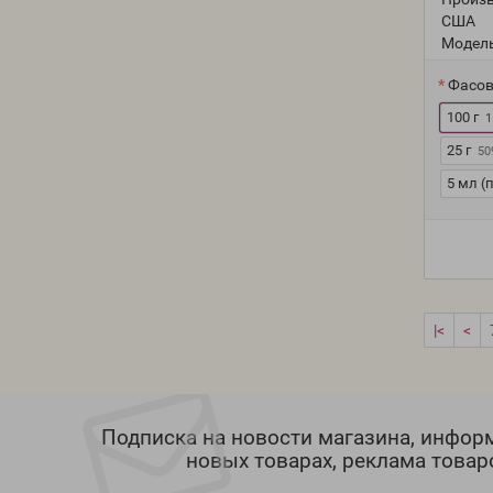
США
Модель
Фасов
100 г
1
25 г
50
5 мл (
|<
<
Подписка на новости магазина, инфор
новых товарах, реклама товар