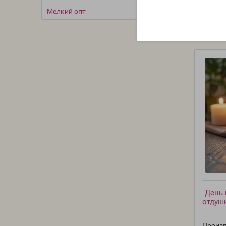
Мелкий опт
"День в
отдуш
Произв