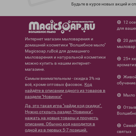
Будьте в курсе новых акций и 
12 ос
для ваше
Интернет магазин мыловарения и
20 де
домашней косметики "Волшебное мыло"
мыловар 
Magicsoap.ruВсё для домашнего
мыловарения и натуральной косметики
25+ х
можно купить в нашем интернет-
ароматиз
магазине.
Живой 
Самым внимательным - скидка 3% на
обучение
всё, кроме оптовых фасовок.
Код
найдёте в описании одного из товаров в
Мыло 
разделе "Новинки"
Да, это такая игра "найди код скидки".
Отзыв
Нужно открыть раздел "Новинки",
Волшебн
нажать на новые товары и прочесть
описание. Обычно код находится в
Самай
одной из в первых 5-7 позиций.
святых