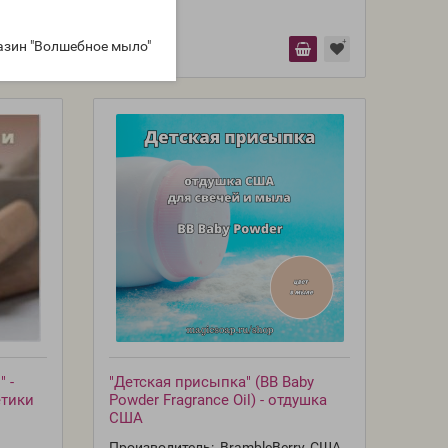
азин "Волшебное мыло"
 -
"Детская присыпка" (BB Baby
етики
Powder Fragrance Oil) - отдушка
США
Производитель:
BrambleBerry, США