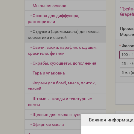
- Мыльная основа
"Грейп
Grapef
- Основа для диффузора,
растворители
Произв
- Отдушки (аромамасла) для мыла,
Модель
косметики и свечей
Фасов
- Свечи: воски, парафин, отдушки,
красители, фитили
100 г
1
- Скрабы, сухоцветы, дополнения
25 г
48
5 мл (
- Тара и упаковка
- Формы для бомб, мыла, плиток,
свечей
- Штампы, молды и текстурные
листы
- Щелочь для мыла с нуля
Важная информаци
- Эфирные масла