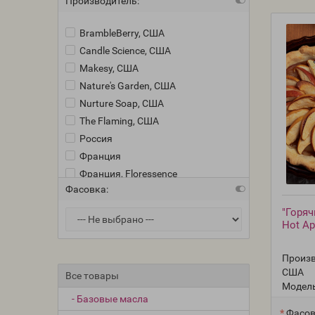
Производитель:
BrambleBerry, США
Candle Science, США
Makesy, США
Nature's Garden, США
Nurture Soap, США
The Flaming, США
Россия
Франция
Франция, Floressence
Фасовка:
Франция, Jean Claude
"Горяч
Hot Ap
Произв
США
Все товары
Модель
- Базовые масла
Фасов