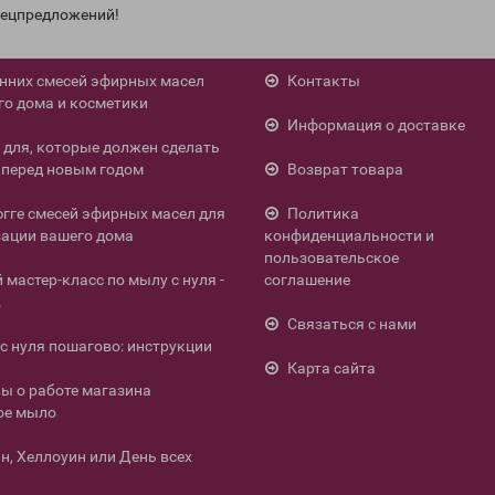
спецпредложений!
енних смесей эфирных масел
Контакты
го дома и косметики
Информация о доставке
л для, которые должен сделать
перед новым годом
Возврат товара
югге смесей эфирных масел для
Политика
ации вашего дома
конфиденциальности и
пользовательское
мастер-класс по мылу с нуля -
соглашение
.
Связаться с нами
с нуля пошагово: инструкции
Карта сайта
ы о работе магазина
ое мыло
н, Хеллоуин или День всех