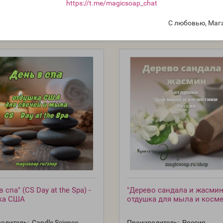
https://t.me/magicsoap_chat
С любовью, Маг
 спа" (CS Day at the Spa) -
"Дерево сандала и жасмин"
ка США
отдушка для мыла и косм
одитель:
Candle Science,
Производитель:
Россия