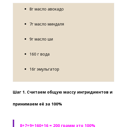
8г масло авокадо
7г масло миндаля
9г масло ши
160 г вода
16г эмульгатор
Шаг 1. Считаем общую массу ингридиентов и
принимаем её за 100%
8+7+9+160+16 = 200 грамм это 100%