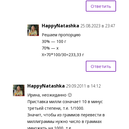
Ответить
HappyNatashka
25.08.2023 в 23:47
Решаем пропорцию
30% — 100 г
70% — х
Х=70*100/30=233,33 г
Ответить
HappyNatashka
29.09.2011 в 14:12
Ирина, неожиданно 🙂
Приставка милли означает 10 в минус
третьей степени, т.е. 1/1000.
Значит, чтобы из граммов перевести в
миллиграммы нужно число в граммах
умножить на 1000, т.е.